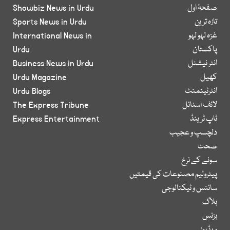
صفحۂ اول
Showbiz News in Urdu
تازہ ترین
Sports News in Urdu
غزہ لہو لہو
International News in
پاکستان
Urdu
انٹر نیشنل
Business News in Urdu
کھیل
Urdu Magazine
انٹرٹینمنٹ
Urdu Blogs
لائف اسٹائل
The Express Tribune
ٹاپ ٹرینڈ
Express Entertainment
دلچسپ و عجیب
صحت
سونے کے نرخ
پیٹرولیم مصنوعات کی قیمتیں
سائنس و ٹیکنالوجی
بلاگ
بزنس