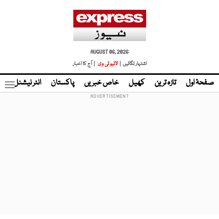
AUGUST 06, 2026
اشتہار لگائیں |
لائیو ٹی وی
| آج کا اخبار
صفحۂ اول
تازہ ترین
کھیل
خاص خبریں
پاکستان
انٹر نیشنل
ٹا