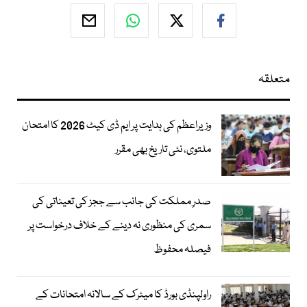
متعلقہ
وزیراعظم کی ہدایت پر ایم ڈی کیٹ 2026 کا امتحان
ملتوی، نئی تاریخ بھی مقرر
صدرِ مملکت کی جانب سے ججز کی تعیناتی کی
سمری کی منظوری نہ دینے کے خلاف درخواست پر
فیصلہ محفوظ
راولپنڈی بورڈ کا میٹرک کے سالانہ امتحانات کے