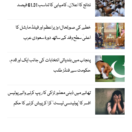
نتائج کا اعلان، کامیابی کا تناسب 61.31 فیصد
خطے کی صورتحال؛ وزیراعظم اور فیلڈ مارشل کا
اعلیٰ سطح وفد کے ساتھ دورۂ سعودی عرب
پنجاب میں بلدیاتی انتخابات کی جانب ایک اور قدم،
حکومت سے فنڈز طلب
تھانے میں ذہنی معذور لڑکی کا ریپ کرنے والے پولیس
افسر کا ’پوٹینسی ٹیسٹ‘ کرا کر پیش کرنے کا حکم