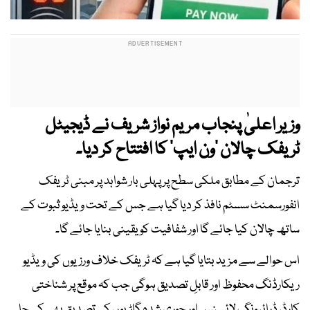
وزیر اعلیٰ پنجاب مریم نواز شریف نے ڈیجیٹل
ٹریفک چالان ’ون ایپ‘ کا افتتاح کر دیا۔
ترجمان کے مطابق ملکی سطح پر پہلی بار شواہد پر مبنی ٹریفک
انفورسمنٹ سسٹم نافذ کر دیا گیا ہے جس کے تحت ویڈیو ثبوت کے
ساتھ چالان کیا جائے گا اور شفافیت کو یقینی بنایا جائے گا۔
اس حوالے سے مزید بتایا گیا ہے کہ ٹریفک خلاف ورزیوں کی ویڈیو
ریکارڈنگ محفوظ اور قابلِ تصدیق ہوگی جب کہ موقع پر شناختی
کارڈ، ڈرائیونگ لائسنس اور چوری شدہ گاڑیوں کی تصدیق بھی کی جا