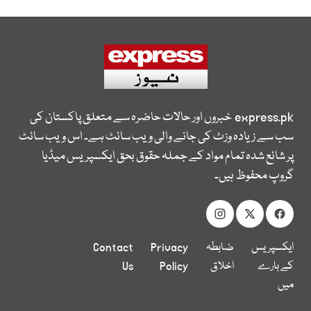
express.pk
خبروں اور حالات حاضرہ سے متعلق پاکستان کی
سب سے زیادہ وزٹ کی جانے والی ویب سائٹ ہے۔ اس ویب سائٹ
پر شائع شدہ تمام مواد کے جملہ حقوق بحق ایکسپریس میڈیا
گروپ محفوظ ہیں۔
ایکسپریس
ضابطہ
Privacy
Contact
کے بارے
اخلاق
Policy
Us
میں