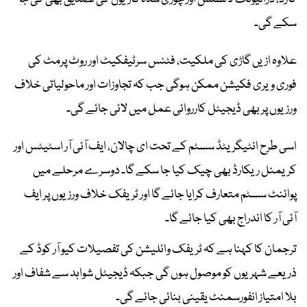
سکے گی۔
علاوہ ازیں گاڑی کی ملکیت، فٹنس سرٹیفکیٹ اور روٹ پرمٹ کی
فوری ویری فکیشن ممکن ہوگی جب کہ تجاوزات اور ماحولیاتی خلاف
ورزیوں پر بھی ڈیجیٹل کارروائی عمل میں لائی جائے گی۔
اسی طرح انٹیگریٹڈ سسٹم کے تحت ای چالان، ایف آئی آر اسٹیٹس اور
کریمنل ریکارڈ بھی چیک کیا جا سکے گا۔ دوسرے مرحلے میں
پوائنٹ سسٹم متعارف کرایا جائے گا اور ٹریفک خلاف ورزیوں پر ایف
آئی آر کا اندراج بھی کیا جائے گا۔
ترجمان کا کہنا ہے کہ ٹریفک وائلیشن کی تفصیلات کیو آر کوڈ کے
ذریعے شہریوں کو موصول ہوں گی جبکہ ڈیجیٹل شواہد سے شفاف اور
بلا امتیاز انفورسمنٹ یقینی بنائی جائے گی۔