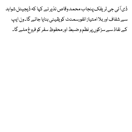
ڈی آئی جی ٹریفک پنجاب محمد وقاص نذیر نے کہا کہ ڈیجیٹل شواہد
سے شفاف اور بلا امتیاز انفورسمنٹ کو یقینی بنایا جائے گا۔ ون ایپ
کے نفاذ سے سڑکوں پر نظم و ضبط اور محفوظ سفر کو فروغ ملے گا۔