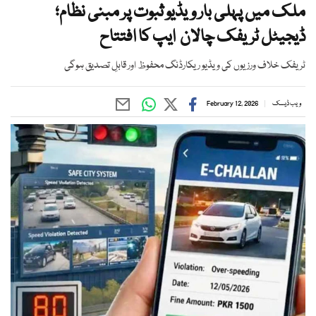
ملک میں پہلی بار ویڈیو ثبوت پر مبنی نظام؛
ڈیجیٹل ٹریفک چالان ایپ کا افتتاح
ٹریفک خلاف ورزیوں کی ویڈیو ریکارڈنگ محفوظ اور قابلِ تصدیق ہوگی
ویب ڈیسک
February 12, 2026