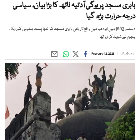
بابری مسجد پر یوگی آدتیہ ناتھ کا بڑا بیان، سیاسی
درجہ حرارت بڑھ گیا
دسمبر 1992 میں ایودھیا میں واقع تاریخی بابری مسجد کو انتہا پسند ہندوؤں کے ایک
ہجوم نے شہید کر دیا تھا
ویب ڈیسک
February 12, 2026