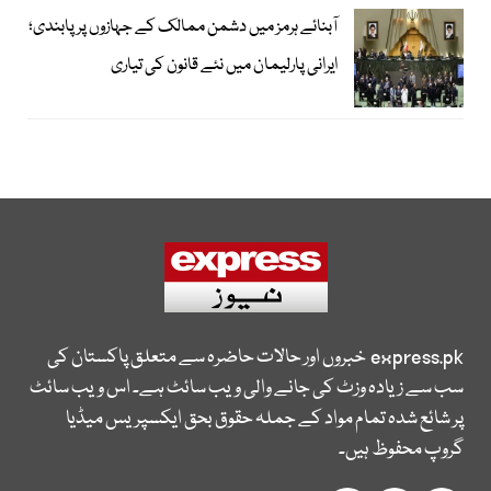
آبنائے ہرمز میں دشمن ممالک کے جہازوں پر پابندی؛
ایرانی پارلیمان میں نئے قانون کی تیاری
express.pk
خبروں اور حالات حاضرہ سے متعلق پاکستان کی
سب سے زیادہ وزٹ کی جانے والی ویب سائٹ ہے۔ اس ویب سائٹ
پر شائع شدہ تمام مواد کے جملہ حقوق بحق ایکسپریس میڈیا
گروپ محفوظ ہیں۔