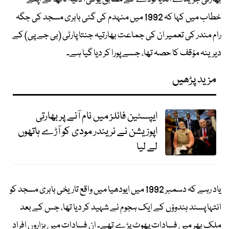
خطاب میں کہا کہ 1992 میں منہدم کی گئی بابری مسجد کی جگہ
رام مندر کی تعمیر ان کی جماعت بھارتیہ جنتا پارٹی (بی جے پی) کے
دیرینہ مؤقف کا حصہ تھا، جسے پورا کر دیا گیا ہے۔
مزید پڑھیں
ایپسٹین فائلز میں نام آنے پر بھارتی
اپوزیشن نے نریندر مودی کو آڑے ہاتھوں
لے لیا
یاد رہے کہ دسمبر 1992 میں ایودھیا میں واقع تاریخی بابری مسجد کو
انتہا پسند ہندوؤں کے ایک ہجوم نے شہید کر دیا تھا، جس کے بعد
ملک بھر میں فسادات پھوٹ پڑے تھے۔ ان فسادات میں ہزاروں افراد