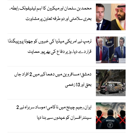
محمد بن سلمان اور میکرون کا اہم ٹیلیفونک رابطہ،
بحری سلامتی اور دو طرفہ تعاون پر مشاورت
ٹرمپ نے امریکی میڈیا کی خبروں کو جھوٹا پروپیگنڈا
قرار دے دیا، وزیر دفاع کی بھرپور حمایت
دمشق؛ مسافر وین میں دھماکے میں 2 افراد جاں
بحق اور 13 زخمی
ایران رجیم چینج میں ناکامی؛ موساد سربراہ نے 2
سینئر افسران کو عہدوں سے ہٹا دیا