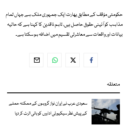
حکومتی مؤقف کے مطابق بھارت ایک جمہوری ملک ہے جہاں تمام
مذاہب کو آئینی حقوق حاصل ہیں، تاہم ناقدین کا کہنا ہے کہ حالیہ
بیانات اور واقعات سے معاشرتی تقسیم میں اضافہ ہو سکتا ہے۔
متعلقہ
سعودی عرب نے ایران نواز گروہوں کے ممکنہ حملے
کے پیش نظر سیکیورٹی اداروں کو ہائی الرٹ کر دیا