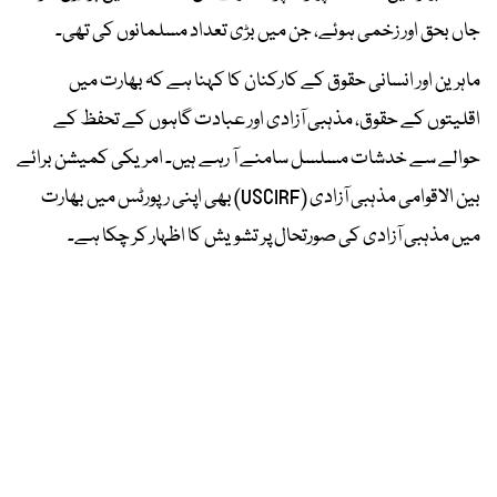
جاں بحق اور زخمی ہوئے، جن میں بڑی تعداد مسلمانوں کی تھی۔
ماہرین اور انسانی حقوق کے کارکنان کا کہنا ہے کہ بھارت میں
اقلیتوں کے حقوق، مذہبی آزادی اور عبادت گاہوں کے تحفظ کے
حوالے سے خدشات مسلسل سامنے آ رہے ہیں۔ امریکی کمیشن برائے
بین الاقوامی مذہبی آزادی (USCIRF) بھی اپنی رپورٹس میں بھارت
میں مذہبی آزادی کی صورتحال پر تشویش کا اظہار کر چکا ہے۔