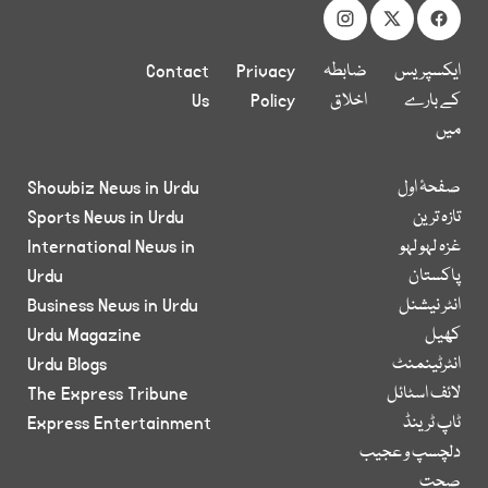
ایکسپریس
ضابطہ
Privacy
Contact
کے بارے
اخلاق
Policy
Us
میں
صفحۂ اول
Showbiz News in Urdu
تازہ ترین
Sports News in Urdu
غزہ لہو لہو
International News in
پاکستان
Urdu
انٹر نیشنل
Business News in Urdu
کھیل
Urdu Magazine
انٹرٹینمنٹ
Urdu Blogs
لائف اسٹائل
The Express Tribune
ٹاپ ٹرینڈ
Express Entertainment
دلچسپ و عجیب
صحت