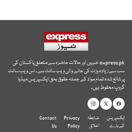
express.pk
خبروں اور حالات حاضرہ سے متعلق پاکستان کی
سب سے زیادہ وزٹ کی جانے والی ویب سائٹ ہے۔ اس ویب سائٹ
پر شائع شدہ تمام مواد کے جملہ حقوق بحق ایکسپریس میڈیا
گروپ محفوظ ہیں۔
ایکسپریس
ضابطہ
Privacy
Contact
کے بارے
اخلاق
Policy
Us