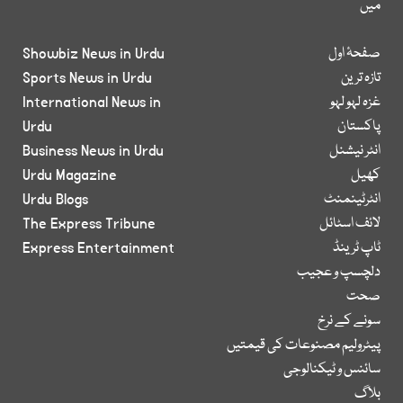
میں
صفحۂ اول
Showbiz News in Urdu
تازہ ترین
Sports News in Urdu
غزہ لہو لہو
International News in
پاکستان
Urdu
انٹر نیشنل
Business News in Urdu
کھیل
Urdu Magazine
انٹرٹینمنٹ
Urdu Blogs
لائف اسٹائل
The Express Tribune
ٹاپ ٹرینڈ
Express Entertainment
دلچسپ و عجیب
صحت
سونے کے نرخ
پیٹرولیم مصنوعات کی قیمتیں
سائنس و ٹیکنالوجی
بلاگ