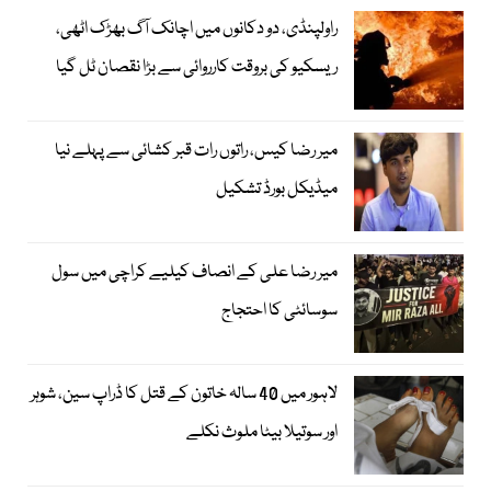
راولپنڈی، دو دکانوں میں اچانک آگ بھڑک اٹھی،
ریسکیو کی بروقت کارروائی سے بڑا نقصان ٹل گیا
میر رضا کیس، راتوں رات قبر کشائی سے پہلے نیا
میڈیکل بورڈ تشکیل
میر رضا علی کے انصاف کیلیے کراچی میں سول
سوسائٹی کا احتجاج
لاہور میں 40 سالہ خاتون کے قتل کا ڈراپ سین، شوہر
اور سوتیلا بیٹا ملوث نکلے