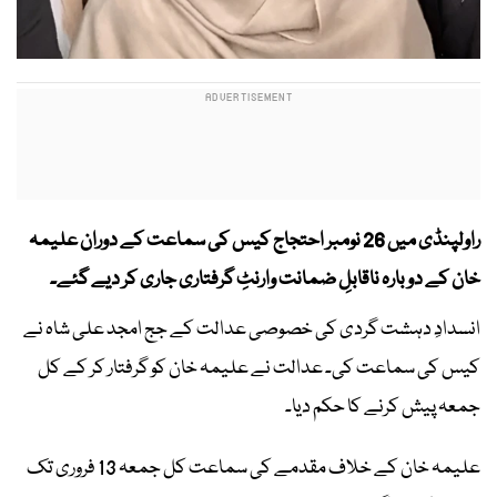
راولپنڈی میں 26 نومبر احتجاج کیس کی سماعت کے دوران علیمہ
خان کے دوبارہ ناقابلِ ضمانت وارنٹِ گرفتاری جاری کر دیے گئے۔
انسدادِ دہشت گردی کی خصوصی عدالت کے جج امجد علی شاہ نے
کیس کی سماعت کی۔ عدالت نے علیمہ خان کو گرفتار کر کے کل
جمعہ پیش کرنے کا حکم دیا۔
علیمہ خان کے خلاف مقدمے کی سماعت کل جمعہ 13 فروری تک