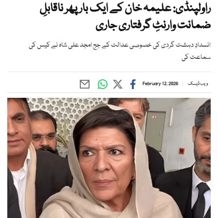
راولپنڈی: علیمہ خان کے ایک بار پھر ناقابلِ
ضمانت وارنٹِ گرفتاری جاری
انسدادِ دہشت گردی کی خصوصی عدالت کے جج امجد علی شاہ نے کیس کی
سماعت کی
ویب ڈیسک
February 12, 2026