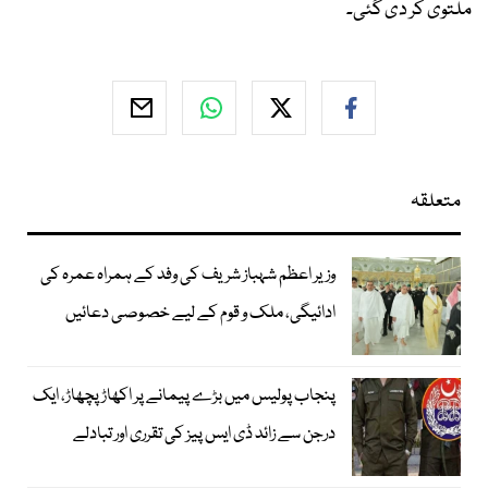
ملتوی کر دی گئی۔
متعلقہ
وزیر اعظم شہباز شریف کی وفد کے ہمراہ عمرہ کی
ادائیگی، ملک و قوم کے لیے خصوصی دعائیں
پنجاب پولیس میں بڑے پیمانے پر اکھاڑ پچھاڑ، ایک
درجن سے زائد ڈی ایس پیز کی تقرری اور تبادلے