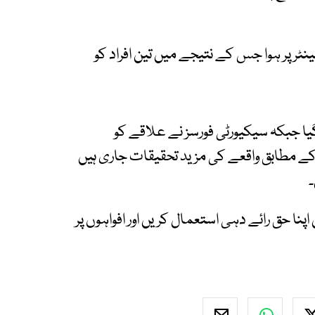
ر پر ہوا جس کے نتیجے میں تین افراد کو
گیا جبکہ سیکیورٹی فورسز نے علاقے کو
ے مطابق واقعے کی مزید تحقیقات جاری ہیں
۔
اپنا حق رائے دہی استعمال کریں اور افواہوں پر