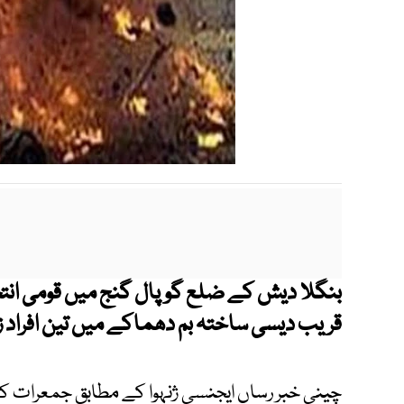
بنگلا دیش کے ضلع گوپال گنج میں قومی انت
قریب دیسی ساختہ بم دھماکے میں تین افراد 
چینی خبر رساں ایجنسی ژنہوا کے مطابق جمعرات ک