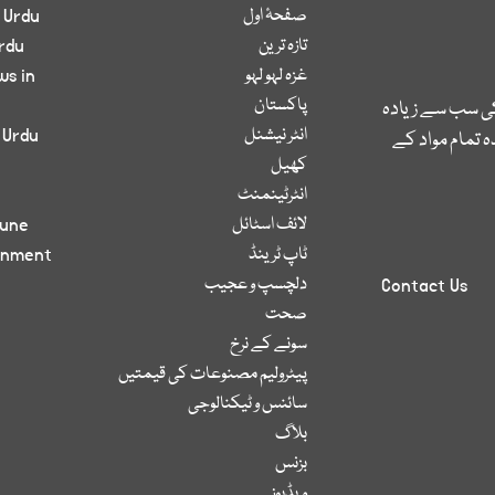
صفحۂ اول
 Urdu
تازہ ترین
rdu
غزہ لہو لہو
ws in
پاکستان
کی سب سے زیادہ
انٹر نیشنل
 Urdu
 تمام مواد کے
کھیل
انٹرٹینمنٹ
لائف اسٹائل
bune
ٹاپ ٹرینڈ
inment
دلچسپ و عجیب
Contact Us
صحت
سونے کے نرخ
پیٹرولیم مصنوعات کی قیمتیں
سائنس و ٹیکنالوجی
بلاگ
بزنس
ویڈیوز