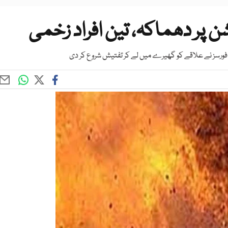
 پر دھماکہ، تین افراد زخمی
ی فورسز نے علاقے کو گھیرے میں لے کر تفتیش شروع کر دی