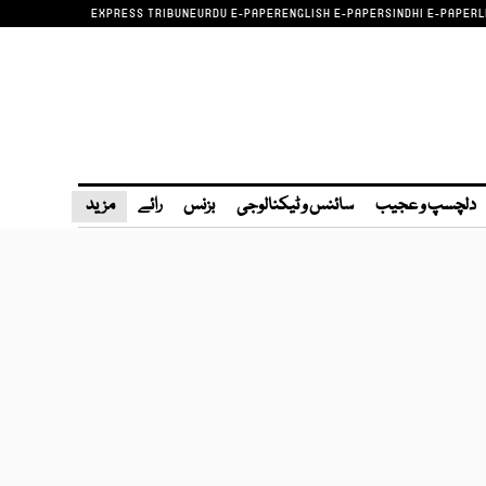
EXPRESS TRIBUNE
URDU E-PAPER
ENGLISH E-PAPER
SINDHI E-PAPER
L
دلچسپ و عجیب
سائنس و ٹیکنالوجی
بزنس
رائے
مزید