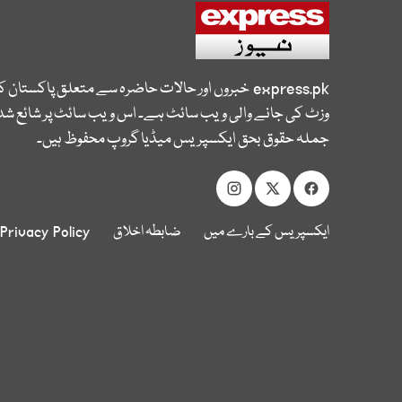
express.pk
خبروں اور حالات حاضرہ سے متعلق پاکستان 
وزٹ کی جانے والی ویب سائٹ ہے۔ اس ویب سائٹ پر شائع شدہ
جملہ حقوق بحق ایکسپریس میڈیا گروپ محفوظ ہیں۔
ایکسپریس کے بارے میں
ضابطہ اخلاق
Privacy Policy