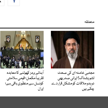
متعلقہ
مجتبیٰ خامنہ ای کی صحت
آبنائے ہرمز کھولنے کا معاہدہ
تشویشناک؟ ایرانی صدر بھی
تقریباً مکمل؛ قومی سلامتی
دوبدو ملاقات کو مشکل قرار دے
کونسل سے منظوری باقی ہے؛
چکے ہیں
ایران