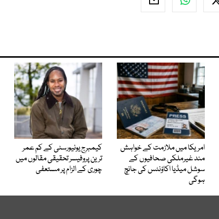
امریکا میں ملازمت کے خواہش
کیمبرج یونیورسٹی کے کم عمر
مند غیرملکی صحافیوں کے
ترین پروفیسر تحقیقی مقالوں میں
سوشل میڈیا اکاؤنٹس کی جانچ
چوری کے الزام پر مستعفی
ہوگی