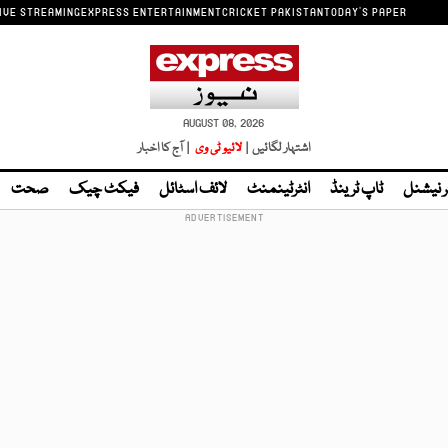
IVE STREAMING
EXPRESS ENTERTAINMENT
CRICKET PAKISTAN
TODAY'S PAPER
AUGUST 08, 2026
اشتہار لگائیں |
لائیو ٹی وی
| آج کا اخبار
ر نیشنل
ٹاپ ٹرینڈ
انٹرٹینمنٹ
لائف اسٹائل
فیکٹ چیک
صحت