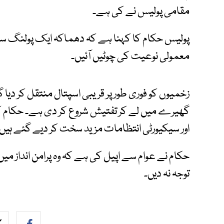
مقامی پولیس نے کی ہے۔
پولیس حکام کا کہنا ہے کہ دھماکہ ایک پولنگ سینٹ
معمولی نوعیت کی چوٹیں آئیں۔
زخمیوں کو فوری طور پر قریبی اسپتال منتقل کر دیا 
گھیرے میں لے کر تفتیش شروع کر دی ہے۔ حکام ک
اور سیکیورٹی انتظامات مزید سخت کر دیے گئے ہیں
حکام نے عوام سے اپیل کی ہے کہ وہ پرامن انداز میں 
توجہ نہ دیں۔