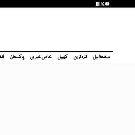
صفحۂ اول
تازہ ترین
کھیل
خاص خبریں
پاکستان
انٹ