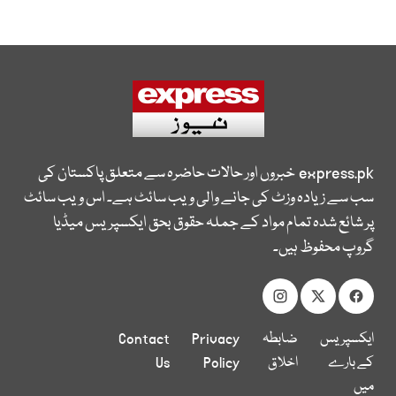
express.pk
خبروں اور حالات حاضرہ سے متعلق پاکستان کی
سب سے زیادہ وزٹ کی جانے والی ویب سائٹ ہے۔ اس ویب سائٹ
پر شائع شدہ تمام مواد کے جملہ حقوق بحق ایکسپریس میڈیا
گروپ محفوظ ہیں۔
ایکسپریس
ضابطہ
Privacy
Contact
کے بارے
اخلاق
Policy
Us
میں