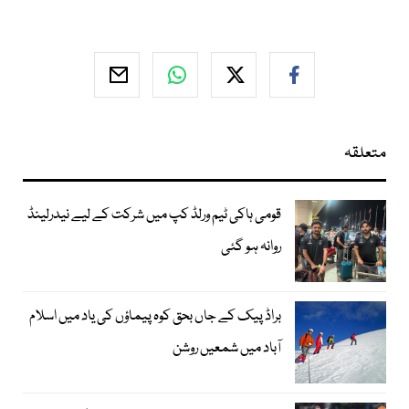
متعلقہ
قومی ہاکی ٹیم ورلڈ کپ میں شرکت کے لیے نیدرلینڈ
روانہ ہو گئی
براڈ پیک کے جاں بحق کوہ پیماؤں کی یاد میں اسلام
آباد میں شمعیں روشن