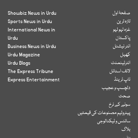
صفحۂ اول
Showbiz News in Urdu
تازہ ترین
Sports News in Urdu
غزہ لہو لہو
International News in
پاکستان
Urdu
انٹر نیشنل
Business News in Urdu
کھیل
Urdu Magazine
انٹرٹینمنٹ
Urdu Blogs
لائف اسٹائل
The Express Tribune
ٹاپ ٹرینڈ
Express Entertainment
دلچسپ و عجیب
صحت
سونے کے نرخ
پیٹرولیم مصنوعات کی قیمتیں
سائنس و ٹیکنالوجی
بلاگ
بزنس