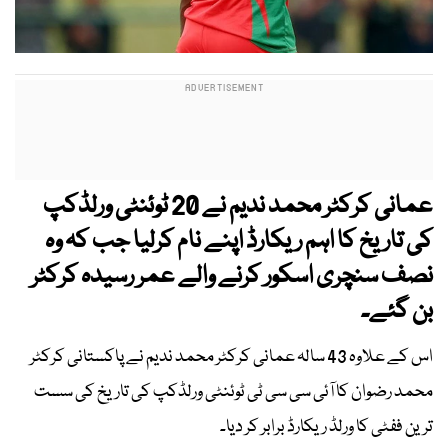
عمانی کرکٹر محمد ندیم نے 20 ٹوئنٹی ورلڈکپ
کی تاریخ کا اہم ریکارڈ اپنے نام کرلیا جب کہ وہ
نصف سنچری اسکور کرنے والے عمر رسیدہ کرکٹر
بن گئے۔
اس کے علاوہ 43 سالہ عمانی کرکٹر محمد ندیم نے پاکستانی کرکٹر
محمد رضوان کا آئی سی سی ٹی ٹوئنٹی ورلڈکپ کی تاریخ کی سست
ترین ففٹی کا ورلڈ ریکارڈ برابر کر دیا۔