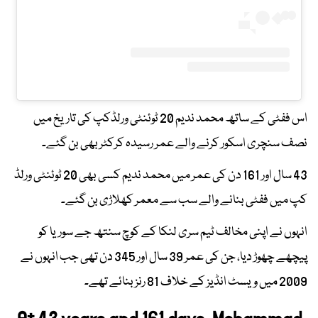
اس ففٹی کے ساتھ محمد ندیم 20 ٹوئنٹی ورلڈکپ کی تاریخ میں
نصف سنچری اسکور کرنے والے عمر رسیدہ کرکٹر بھی بن گئے۔
43 سال اور 161 دن کی عمر میں محمد ندیم کسی بھی 20 ٹوئنٹی ورلڈ
کپ میں ففٹی بنانے والے سب سے معمر کھلاڑی بن گئے۔
انہوں نے اپنی مخالف ٹیم سری لنکا کے کوچ سنتھ جے سوریا کو
پیچھے چھوڑ دیا، جن کی عمر 39 سال اور 345 دن تھی جب انہوں نے
2009 میں ویسٹ انڈیز کے خلاف 81 رنز بنائے تھے۔