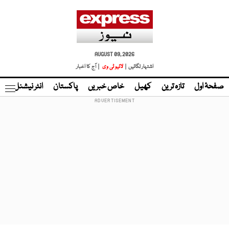
AUGUST 09, 2026
اشتہار لگائیں |
لائیو ٹی وی
| آج کا اخبار
صفحۂ اول
تازہ ترین
کھیل
خاص خبریں
پاکستان
انٹر نیشنل
ٹا