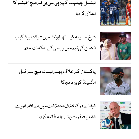
نیشنل چیمپئنز کپ: پی سی بی نے میچ آفیشلز کا
اعلان کر دیا
شیخ حسینہ کیساتھ ایونٹ میں شرکت پر شکیب
الحسن کی ٹیم میں واپسی کے امکانات ختم
پاکستان کے خلاف پہلے ٹیسٹ میچ سے قبل
انگلینڈ کو بڑا دھچکا
فیفا صدر کیخلاف اختلافات میں اضافہ، ناروے
فٹبال فیڈریشن نے بڑا مطالبہ کر دیا