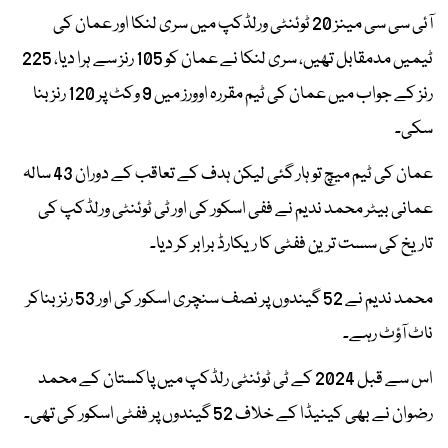
آئی سی سی مینز 20 ٹوئنٹی ورلڈکپ میں سری لنکا اور عمان کی
ٹیمیں مدمقابل تھیں، سری لنکا نے عمان کو 105 رنز سے ہرا دیا، 225
رنز کے جواب میں عمان کی ٹیم مقررہ اوورز میں 9 وکٹ پر 120 رنز بنا
سکی۔
عمان کی ٹیم میچ تو ہار گئی لیکن ہدف کے تعاقب کے دوران 43 سالہ
عمانی بیٹر محمد ندیم نے ففی اسکور کی اور ٹی ٹوئنٹی ورلڈکپ کی
تاریخ کی سست ترین ففٹی کا ریکارڈ برابر کر دیا۔
محمد ندیم نے 52 گیندوں پر نصف سنچری اسکور کی اور 53 رنز بناکر
ناٹ آؤٹ رہے۔
اس سے قبل 2024 کے ٹی ٹوئنٹی رلڈکپ میں پاکستان کے محمد
رضوان نے بھی کینیڈا کے خلاف 52 گیندوں پر ففٹی اسکور کی تھی۔