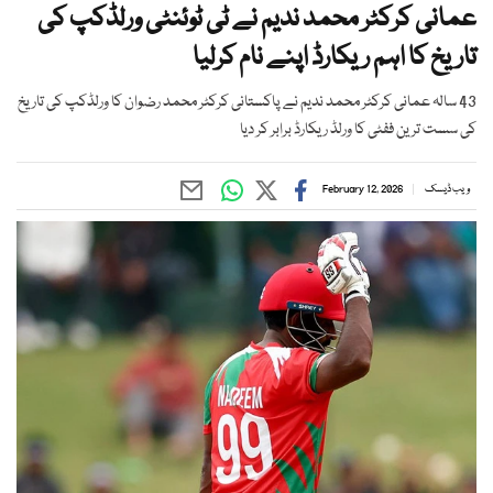
عمانی کرکٹر محمد ندیم نے ٹی ٹوئنٹی ورلڈکپ کی
تاریخ کا اہم ریکارڈ اپنے نام کرلیا
43 سالہ عمانی کرکٹر محمد ندیم نے پاکستانی کرکٹر محمد رضوان کا ورلڈکپ کی تاریخ
کی سست ترین ففٹی کا ورلڈ ریکارڈ برابر کر دیا
ویب ڈیسک
February 12, 2026