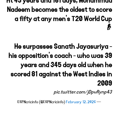
At 43 years and 161 days, Mohammad
Nadeem becomes the oldest to score
a fifty at any men's T20 World Cup
👴
He surpasses Sanath Jayasuriya -
his opposition's coach - who was 39
years and 345 days old when he
scored 81 against the West Indies in
2009
pic.twitter.com/jDpvRynp43
February 12, 2026
— ESPNcricinfo (@ESPNcricinfo)