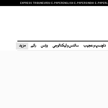
EXPRESS TRIBUNE
URDU E-PAPER
ENGLISH E-PAPER
SINDHI E-PAPER
L
دلچسپ و عجیب
سائنس و ٹیکنالوجی
بزنس
رائے
مزید