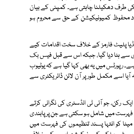
پ کی طرف دھکیلنا چاہتی ہے۔ کمپنی کے بیان
 سے 10 کروڑ سے زائد افراد محفوظ کمیونیکیشن کے حق سے محروم ہو
یڈیا پلیٹ فارمز کے خلاف سخت اقدامات کیے
ئریکٹری سے ہٹا دیا گیا، جبکہ اس سے قبل فیس بک
ہے۔ رپورٹس میں یہ بھی کہا گیا ہے کہ یوٹیوب
 آیا اسے مکمل طور پر آن لائن ڈائریکٹری سے
ی پارلیمان کے ایک رکن، جو آئی ٹی انڈسٹری کی نگرانی کرتے
کی فہرست میں شامل ہو سکتی ہے جن پر پابندی
یٹا کو انتہا پسند تنظیموں کی فہرست میں