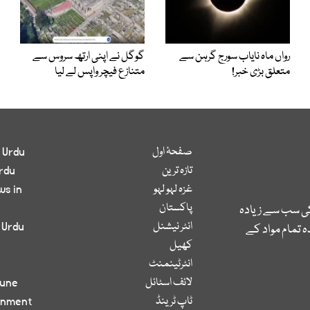
رواں ماہ نایاب سورج گرہن سے
گوگل نے اپنی ارتھ سروس سے
متعلق بڑی خبر!
متنازع فیچر واپس لے لیا
صفحۂ اول
 Urdu
تازہ ترین
rdu
غزہ لہو لہو
ws in
پاکستان
کی سب سے زیادہ
انٹر نیشنل
 Urdu
 تمام مواد کے
کھیل
انٹرٹینمنٹ
لائف اسٹائل
bune
ٹاپ ٹرینڈ
inment