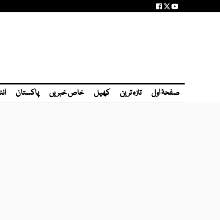
صفحۂ اول
تازہ ترین
کھیل
خاص خبریں
پاکستان
انٹ