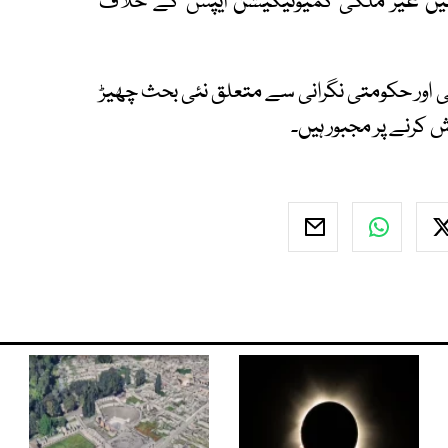
 کر چکا ہے، جبکہ روسی صدر نے 2025 میں غیر ملکی کمیونیکیشن ایپس کے خلاف
ی اور حکومتی نگرانی سے متعلق نئی بحث چھیڑ
 کرنے پر مجبور ہیں۔