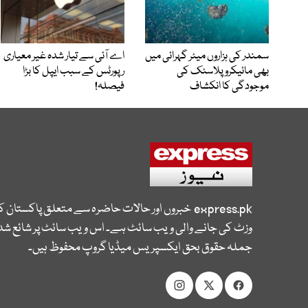
سمندر کی ہزاروں میٹر گہرائی میں
اے آئی سے تیار شدہ غیر معیاری
بھی مائیکرو پلاسٹک کی
رپورٹس کے سبب ایپل کا بڑا
موجودگی کا انکشاف
فیصلہ!
express.pk
خبروں اور حالات حاضرہ سے متعلق پاکستان 
وزٹ کی جانے والی ویب سائٹ ہے۔ اس ویب سائٹ پر شائع شدہ
جملہ حقوق بحق ایکسپریس میڈیا گروپ محفوظ ہیں۔