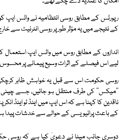
امکان کا عندیہ دے چکے تھے۔
رپورٹس کے مطابق روسی انتظامیہ نے واٹس ایپ کو 
کے نتیجے میں یہ مؤثر طور پر روسی انٹرنیٹ سے خا
لیے اس فیصلے کے اثرات وسیع پیمانے پر محسوس 
روسی حکومت اس سے قبل یہ خواہش ظاہر کرچکی
’’میکس‘‘ کی طرف منتقل ہو جائیں، جسے چینی ایپ
ناقدین کا کہنا ہے کہ اس ایپ میں اینڈ ٹو اینڈ ا
کے باعث پرائیویسی کے حوالے سے خدشات پیدا ہو 
دوسری جانب میٹا نے دعویٰ کیا ہے کہ روسی حک