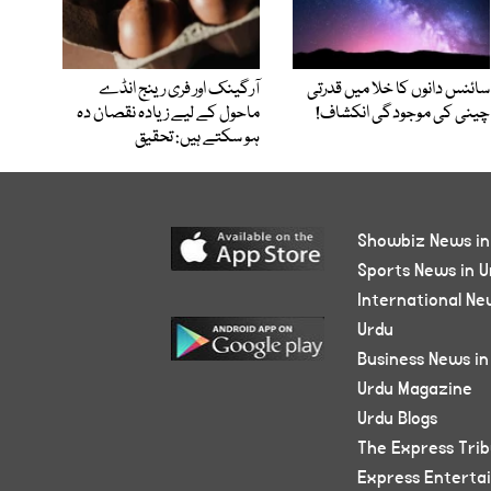
سائنس دانوں کا خلا میں قدرتی
آرگینک اور فری رینج انڈے
چینی کی موجودگی انکشاف!
ماحول کے لیے زیادہ نقصان دہ
ہو سکتے ہیں: تحقیق
Showbiz News in
Sports News in U
International Ne
Urdu
Business News in
Urdu Magazine
Urdu Blogs
The Express Tri
Express Enterta