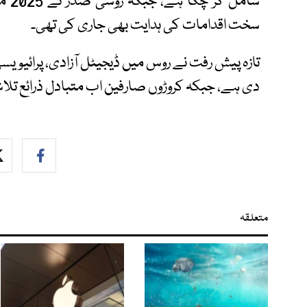
شامل
سخت اقدامات کی ہدایت بھی جاری کی تھی۔
تازہ پیش رفت نے روس میں ڈیجیٹل آزادی، پرائیویس
دی ہے، جبکہ کروڑوں صارفین اب متبادل ذرائع تلاش
متعلقہ