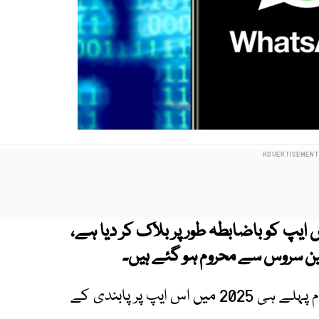
پ کو باضابطہ طور پر بلاک کر دیا ہے،
 سروس سے محروم ہو گئے ہیں۔
یہ اقدام ایسے وقت سامنے آیا ہے جب روسی حکام پہلے ہی 2025 میں اس ایپ پر پابندی کے