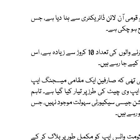
قومی آن لائن ڈائریکٹری سے ہٹا دیا ہے، جس
رج ہو چکی ہے۔
اندازوں کے مطابق روس میں واٹس ایپ استعمال کرنے والوں کی تعداد 10 کروڑ سے زیادہ ہے، اس
کیے جا رہے ہیں۔
 تھی کہ صارفین ایک مقامی میسجنگ ایپ
 وی چیٹ کی طرز پر تیار کیا گیا ہے۔ تاہم
نکرپشن جیسی سیکیورٹی سہولت موجود نہیں، جس
رہے ہیں۔
ومت واٹس ایپ کو مکمل طور پر بلاک کر کے