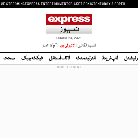
IVE STREAMING
EXPRESS ENTERTAINMENT
CRICKET PAKISTAN
TODAY'S PAPER
AUGUST 04, 2026
اشتہار لگائیں |
لائیو ٹی وی
| آج کا اخبار
ر نیشنل
ٹاپ ٹرینڈ
انٹرٹینمنٹ
لائف اسٹائل
فیکٹ چیک
صحت