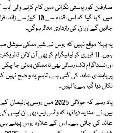
صارفین کو ریاستی نگرانی میں کام کرنے والی ای
میں کہا گیا کہ اس اقدام
جائیں گے اور ان کی رازداری متاثر ہوگی۔
یہ پہلا موقع نہیں کہ روس نے غیر ملکی سوشل م
ہوں۔ 11 فروری کو ٹیلیگرام کو بھی آن لائن ڈا
اور انسٹاگرام تک رسائی بھی ناممکن بنائی جا چکی 
پر پابندی عائد کی گئی ہے، تاہم یہ واضح نہیں کہ
نکال دیا گیا ہے یا نہیں۔
یاد رہے کہ جولائی 2025 میں روس
ہیں، نے عندیہ دیا تھا کہ واٹس ایپ بھی ان ایپس 
عائد کی جاتی ہے۔ اس کے علاوہ روس پہلے ہی م