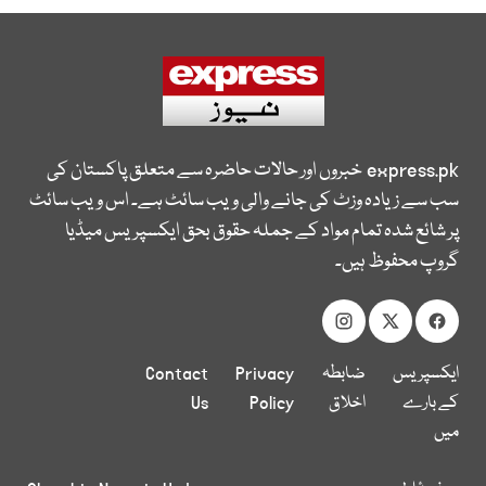
express.pk
خبروں اور حالات حاضرہ سے متعلق پاکستان کی
سب سے زیادہ وزٹ کی جانے والی ویب سائٹ ہے۔ اس ویب سائٹ
پر شائع شدہ تمام مواد کے جملہ حقوق بحق ایکسپریس میڈیا
گروپ محفوظ ہیں۔
ایکسپریس
ضابطہ
Privacy
Contact
کے بارے
اخلاق
Policy
Us
میں