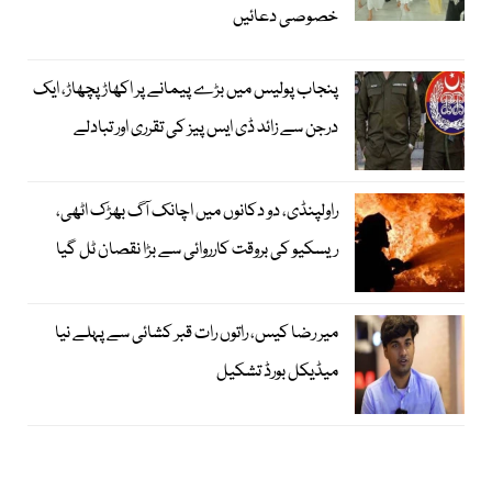
خصوصی دعائیں
پنجاب پولیس میں بڑے پیمانے پر اکھاڑ پچھاڑ، ایک
درجن سے زائد ڈی ایس پیز کی تقرری اور تبادلے
راولپنڈی، دو دکانوں میں اچانک آگ بھڑک اٹھی،
ریسکیو کی بروقت کارروائی سے بڑا نقصان ٹل گیا
میر رضا کیس، راتوں رات قبر کشائی سے پہلے نیا
میڈیکل بورڈ تشکیل