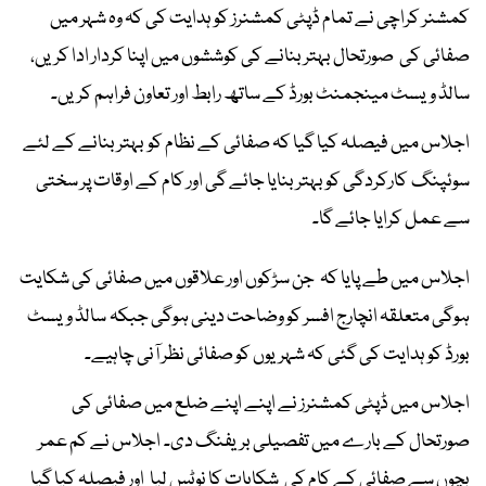
کمشنر کراچی نے تمام ڈپٹی کمشنرز کو ہدایت کی کہ وہ شہر میں
صفائی کی صورتحال بہتر بنانے کی کوششوں میں اپنا کردار ادا کریں،
سالڈ ویسٹ مینجمنٹ بورڈ کے ساتھ رابط اور تعاون فراہم کریں۔
اجلاس میں فیصلہ کیا گیا کہ صفائی کے نظام کو بہتر بنانے کے لئے
سوئپنگ کارکردگی کو بہتر بنایا جائے گی اور کام کے اوقات پر سختی
سے عمل کرایا جائے گا۔
اجلاس میں طے پایا کہ جن سڑکوں اور علاقوں میں صفائی کی شکایت
ہوگی متعلقہ انچارج افسر کو وضاحت دینی ہوگی جبکہ سالڈ ویسٹ
بورڈ کو ہدایت کی گئی کہ شہریوں کو صفائی نظر آنی چاہیے۔
اجلاس میں ڈپٹی کمشنرز نے اپنے اپنے ضلع میں صفائی کی
صورتحال کے بارے میں تفصیلی بریفنگ دی۔ اجلاس نے کم عمر
بچوں سے صفائی کے کام کی شکایات کا نوٹس لیا اور فیصلہ کیا گیا