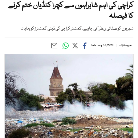
کراچی کی اہم شاہراہوں سے کچرا کنڈیاں ختم کرنے
کا فیصلہ
شہریوں کو صفائی ںظر آنی چاہیے، کمشنر کراچی کی ڈپٹی کمشنرز کو ہدایت
نعیم خانزادہ
February 13, 2026