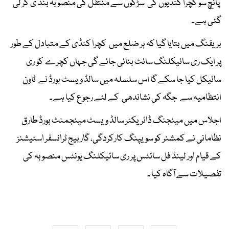
پانچ سو کچرا کنڈیوں کی سڑکوں سے منتقل کی منصوبہ بند ی کر لی
گئی ہے۔
بریفنگ میں بتایا گیا کہ ہر ضلع میں کچرا کنڈی کے متبادل کے طور
پر ایک ری سائیکلنگ سائٹ بنائی جائے گی جہاں کچرے کو ری
سائیکل کیا جا سکے گا اس سلسلہ میں سالڈ ویسٹ بورڈ نے ٹاون
انتظامیہ سے جگہ کی نشاندھی کے لئے رجوع کیا ہے۔
اجلاس میں مینجنگ ڈائریکٹر سالڈ ویسٹ مینجمنٹ بورڈ طارق
نظامانی نے کمشنر کو سویپنگ کارکردگی، گاربیج ٹرانسفر اسٹیشنز
کے قیام اور لینڈ فل سائٹس پر ری سائیکلنگ یونٹس منصوبہ کی
تفصیلات سے آگاہ کیا ۔