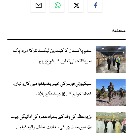
متعلقہ
سفیرِ پاکستان کا کیلڈرون ٹیکسٹائلز کا دورہ، پاک
امریکا تجارتی تعاون کے فروغ پر زور
سیکیورٹی فورسز کی خیبر پختونخوا میں کارروائیاں،
فتنۃ الخوارج کے 10 دہشتگرد ہلاک
وزیراعظم کی وفد کے ہمراہ عمرہ کی ادائیگی، بیت
اللہ میں حاضری کی سعادت، ملک و قوم کیلیے