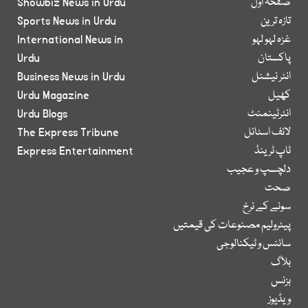
صفحۂ اول
Showbiz News in Urdu
تازہ ترین
Sports News in Urdu
غزہ لہو لہو
International News in
پاکستان
Urdu
انٹر نیشنل
Business News in Urdu
کھیل
Urdu Magazine
انٹرٹینمنٹ
Urdu Blogs
لائف اسٹائل
The Express Tribune
ٹاپ ٹرینڈ
Express Entertainment
دلچسپ و عجیب
صحت
سونے کے نرخ
پیٹرولیم مصنوعات کی قیمتیں
سائنس و ٹیکنالوجی
بلاگ
بزنس
ویڈیوز