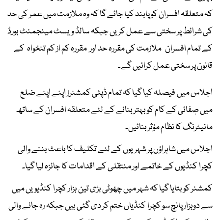
کہ متعلقہ افسران کو پابند کیا جائے گا کہ وہ ملازمت میں عمر کی حد
کی شرائط پر سختی سے عمل کریں جبکہ سالڈ ویسٹ مینجمنٹ بورڈ
کے تمام افسران ملازمت کی مقررہ حد اور مقررہ کم از کم تنخواہ کے
قانون پر سختی عمل کرائیں گے۔
اجلاس میں فیصلہ کیا گیا کہ تمام ڈپٹی کمشنرز اپنے اپنے ضلع
میں صٖفائی کے کام کو بہتر بنانے کے لئے متعلقہ افسران کے ساتھ
مانیٹرنگ کا نظام مؤثر بنائیں۔
اجلاس میں شاہراؤں پر شہریوں کے لئے تکلیف کا باعث بننے والی
کچرا کنڈیوں کے خاتمے اور منتقلی کے اقدامات کا جائزہ لیا گیا۔
کمشنر کو بتایا گیا کہ شہر میں چھوٹی بڑی تین ہزار کچرا کنڈیویں میں
سے دوہزار پانچ سو کچرا کنڈیاں ختم کر دی گئی ہیں جبکہ رہ جانے والی