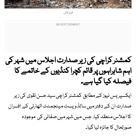
فوٹو فائل
کمشنر کراچی کی زیر صدارت اجلاس میں شہر کی
اہم شاہراہوں پر قائم کچرا کنڈیوں کے خاتمے کا
فیصلہ کیا گیا ہے۔
ایکسپریس نیوز کے مطابق کمشنر کراچی سید حسن نقوی کی زیر
صدارت ان کے دفتر میں سالڈ ویسٹ مینجمنٹ اتھارٹی کے افسران
کا اجلاس منعقد کیا، جس میں شہر میں صفائی کی موجودہ
صورتحال کا جائزہ لیا گیا۔