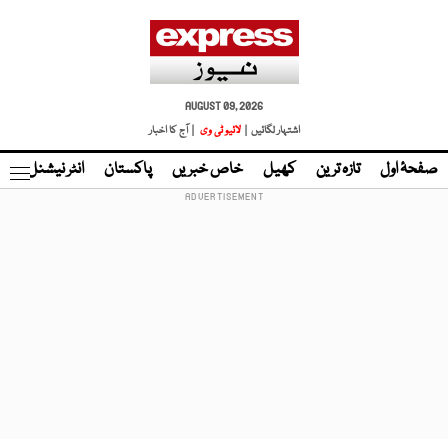
AUGUST 09, 2026
اشتہار لگائیں |
لائیو ٹی وی
| آج کا اخبار
صفحۂ اول
تازہ ترین
کھیل
خاص خبریں
پاکستان
انٹر نیشنل
ٹا