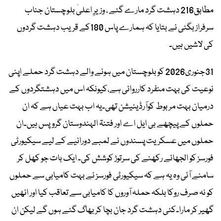
مطابق216 دہشت گرد مارے گئے ، وزیرِ اعلیٰ بلوچستان جناب
سرفراز بگٹی نے بتایا کہ ہمارے پاس 180کے قریب دہشت گردوں
کی لاشیں ہیں۔
31جنوری2026 کو بلوچستان میں ہونے والے دہشت گرد حملے اپنی
نوعیت کی بہت منفرد کارروائی ہے،کیونکہ اس میں دہشتگردوں کے
درمیان بہت مربوط کوآرڈینیشن تھی۔یہ اب بہت عیاں ہے کہ ان
حملوں کے پیچھے بی ایل اے اور فتنۃ الہندوستان گروپس ہیں۔ان
حملوں میں عسکریت پسندوں نے لمبے دورانیے کے لیے سیکیورٹی
فورسز کو الجھائے رکھنے کی سرتوڑ کوشش کی۔ ایک بات جو کھل کر
سامنے آئی وہ یہ ہے کہ سیکیورٹی فورسز نے بہت کامیابی سے حملوں
کو نہ صرف روکا بلکہ حملہ آوروں کا کامیابی سے تعاقب کیا اور انھیں
گھیر کر مارا۔کئی دہشت گرد جان بچا کر بھاگ گئے ہوں گے لیکن ان