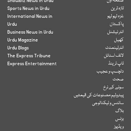
صفحۂ اول
Showbiz News in Urdu
تازہ ترین
Sports News in Urdu
غزہ لہو لہو
International News in
پاکستان
Urdu
انٹر نیشنل
Business News in Urdu
کھیل
Urdu Magazine
انٹرٹینمنٹ
Urdu Blogs
لائف اسٹائل
The Express Tribune
ٹاپ ٹرینڈ
Express Entertainment
دلچسپ و عجیب
صحت
سونے کے نرخ
پیٹرولیم مصنوعات کی قیمتیں
سائنس و ٹیکنالوجی
بلاگ
بزنس
ویڈیوز