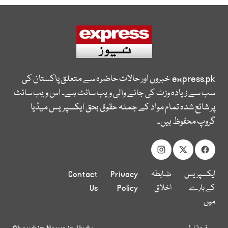
express.pk
خبروں اور حالات حاضرہ سے متعلق پاکستان کی
سب سے زیادہ وزٹ کی جانے والی ویب سائٹ ہے۔ اس ویب سائٹ
پر شائع شدہ تمام مواد کے جملہ حقوق بحق ایکسپریس میڈیا
گروپ محفوظ ہیں۔
ایکسپریس
ضابطہ
Privacy
Contact
کے بارے
اخلاق
Policy
Us
میں