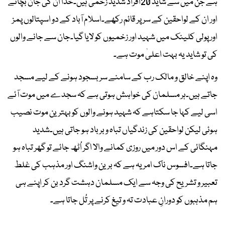
ہے جن میں سے شاید 20افراد شدید زخمی ہیں۔خدا ان کی جان بچائے
اور ان کے لواحقین کے سر پر قائم رکھے۔اسلام آباد کے دو اسپتالوں پمز
اور پولی کلینک میں شہید اور زخمیوں کو لایا گیا۔جان سے جانے والوں
کی تو شاید یہ بہت اعلیٰ موت ہے۔
وہ اپنے خالق و مالک رب کے سامنے سربسجود ہونے کے لیے مسجد
جاتے ہیں۔ہر مسلمان کی خواہش ہوتی ہے کہ سجدے میں موت آئے
اسی لیے کہا جا سکتاہے کہ شہید ہونے والوں کو بہترین موت نصیب
ہوئی لیکن لواحقین کی زندگیاں تباہ و برباد ہو جاتی ہیں۔شدید
مہنگائی کے اس دور میں روزی کمانے والا اگر اُٹھ جائے تو گھر تباہ ہو
جاتا ہے۔افسوس ناک امر یہ ہے کہ برین واشنگ اور مذہب کی غلط
تعبیر و تشریح کی وجہ سے ایک مسلمان دہشت گرد بن کر اپنے ہی
ہم مذہبوں کو دورانِ عبادت تہ و تیغ کرنے پر تُل جاتا ہے۔