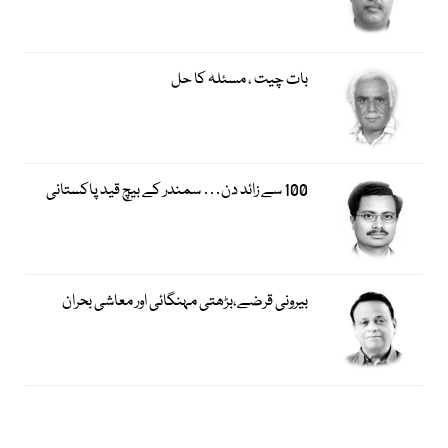
بات چیت ، مسئلہ کا حل
100 سے زائد دن… سمندر کے بیچ قید پاکستانی
بیرونی قرضے،بڑھتی مہنگائی اور معاشی بحران