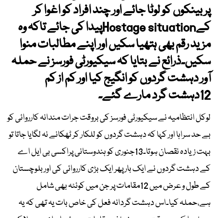
پر بینکوں کو لوٹا جائے اور چند افراد کو اغوا کر
کےHostage situationپیدا کی جائے تاکہ وہ
مزید رقم بھی ہتھیا سکیں اور اپنے مطالبات منوا
سکیں۔ذرائع نے بتایا کہ سیکیورٹی فورسز نے حملہ
آور دہشت گردوں کو انگیج کیا اور کم از کم
12دہشت گرد مارے گئے۔
لوکل انتظامیہ نے سیکیورٹی فورسز کی بروقت جرات مندانہ کارروائی کو
بے حد سراہا اور کہا کہ دہشت گردوں کو للکار کر ٹھکانے نہ لگایا جاتا تو
بہت زیادہ نقصان ہوتا۔13جنوری کو ہندوستانی پراکسی بی ایل اے
کے دہشت گردوں نے ایک بار پھر ایک بڑی کارروائی کی اور بلوچستان
کے طول و عرض میں 12مقامات پر جن میں کوئٹہ بھی شامل
ہے،حملہ کیا۔اس دہشت گردانہ فعل کی خاص بات یہ تھی کہ یہ