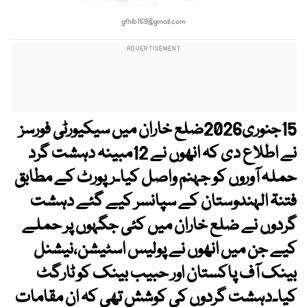
gfhlb169@gmail.com
15جنوری2026ضلع خاران میں سیکیورٹی فورسز
نے اطلاع دی کہ انھوں نے 12مبینہ دہشت گرد
حملہ آوروں کو جہنم واصل کیا۔رپورٹ کے مطابق
فتنۃ الہندوستان کے سپانسر کیے گئے دہشت
گردوں نے ضلع خاران میں کئی جگہوں پر حملے
کیے جن میں انھوں نے پولیس اسٹیشن،نیشنل
بینک آف پاکستان اور حبیب بینک کو ٹارگٹ
کیا۔دہشت گردوں کی کوشش تھی کہ ان مقامات