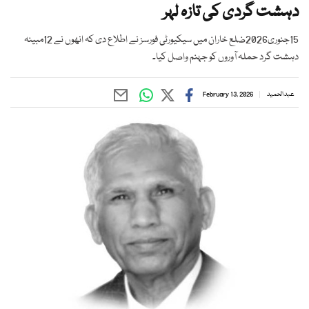
دہشت گردی کی تازہ لہر
15جنوری2026ضلع خاران میں سیکیورٹی فورسز نے اطلاع دی کہ انھوں نے 12مبینہ
دہشت گرد حملہ آوروں کو جہنم واصل کیا۔
عبد الحمید
February 13, 2026