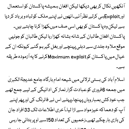
آنکھیں نکال کر بھی دیکھا لیکن افغان ہمیشہ پاکستان کو استعمال
اور Exploitہی کرتے نظر آئے۔انھوں نے اپنے ملک کو تباہ و برباد کر دیا
ہے لیکن وہ پاکستان کو بھی اسی صف میںکھڑا کرنا چاہتے ہیں۔
پاکستان افغان طالبان کے شانہ بشانہ کھڑا رہا لیکن طالبان کو جونہی
موقع ملا وہ جلدی سے دہلی پہنچے اور بغل گیر ہو گئے کیونکہ ان کے
خیال میں پاکستان کو Maximum exploitکرنے کا یہ آزمودہ طریقہ
ہے۔
اسلام آباد کی بستی ترلائی میں شیعہ امام بارگاہ جامع خدیجۃالکبریٰ
میں جمعہ 6فروری کو عبادت گزار نماز کی ادائیگی کے لیے جمع تھے
جب خودکش بمبار وہاں پہنچا۔پہلے اس نے فائرنگ کی اور پھر اپنے
آپ کو دھماکہ خیز مواد سے اڑا لیا۔آخری اطلاعات تک 33افراد جان
کی بازی ہار چکے تھے۔زخمیوں کی تعداد 150سے اوپر بتائی جا رہی