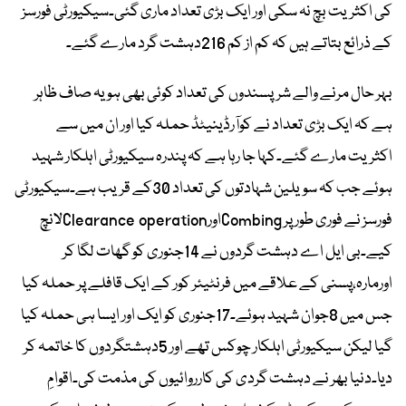
کی اکثریت بچ نہ سکی اور ایک بڑی تعداد ماری گئی۔سیکیورٹی فورسز
کے ذرائع بتاتے ہیں کہ کم از کم 216دہشت گرد مارے گئے۔
بہر حال مرنے والے شرپسندوں کی تعداد کوئی بھی ہو یہ صاف ظاہر
ہے کہ ایک بڑی تعداد نے کوآرڈینیٹڈ حملہ کیا اور ان میں سے
اکثریت مارے گئے۔کہا جا رہا ہے کہ پندرہ سیکیورٹی اہلکار شہید
ہوئے جب کہ سویلین شہادتوں کی تعداد 30کے قریب ہے۔سیکیورٹی
فورسز نے فوری طور پر CombingاورClearance operationلانچ
کیے۔بی ایل اے دہشت گردوں نے 14جنوری کو گھات لگا کر
اورمارہ،پسنی کے علاقے میں فرنٹیئر کور کے ایک قافلے پر حملہ کیا
جس میں 8جوان شہید ہوئے۔17جنوری کو ایک اور ایسا ہی حملہ کیا
گیا لیکن سیکیورٹی اہلکار چوکس تھے اور 5دہشتگردوں کا خاتمہ کر
دیا۔دنیا بھر نے دہشت گردی کی کارروائیوں کی مذمت کی۔اقوامِ