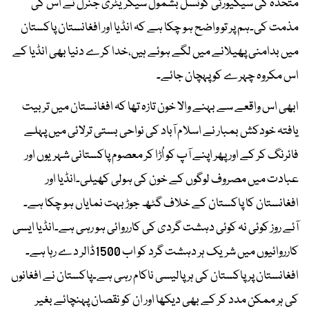
متحدہ کی سیکیورٹی کونسل بشمول سیکریٹری جنرل نے اس کی
مذمت کی۔ہم پر تو واضح ہو چکا ہے کہ انڈیا اور افغانستان پاکستان
میں بدامنی پھیلانے میں لگے ہوئے ہیں،خدا کرے دنیا بھی انڈیا کے
اس مکروہ چہرے کو پہچان جائے۔
ابھی اس واقعے سے بہنے والا خون تازہ تھا کہ افغانستان میں تربیت
یافتہ خودکش بمبار نے اسلام آباد کی نواحی بستی ترلائی میں پہلے
فائرنگ کر کے اور پھر اپنے آپ کو اُڑا کر معصوم پاکستانی شہریوں اور
عبادت میں مصروف لوگوں کے خون کی ہولی کھیلی۔انڈیا اور
افغانستان کا پاکستان کے خلاف گٹھ جوڑ بہت نمایاں ہو چکا ہے۔
آئے روز کوئی نہ کوئی دہشت گردی کی کارروائی ہو رہی ہے۔انڈیا ایسی
کارروائیوں میں شریک ہر دہشت گرد کو اب 1500ڈالر دے رہا ہے۔
افغانستان پر پاکستان کی ہر پالیسی ناکام رہی ہے۔پاکستان نے افغانوں
کی ہر ممکن مدد کر کے بھی دیکھا اور ان کو نقصان پہنچائے بغیر