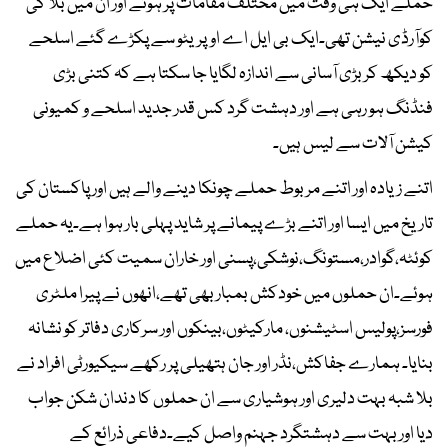
حملے ایک ہی وقت میں مختلف مقامات پر ہوئے اور ان میں بلا کی
کوآرڈی نیشن تھی۔ایک بی ایل اے اوپریٹو سے پکڑے گئے اسلحے
کو دیکھ کر بڑی آسانی سے اندازہ لگایا جا سکتا ہے کہ کتنی بڑی
فنڈنگ ہو رہی ہے اور دہشت گرد کس قدر جدید اسلحے و کمیونی
کیشن آلات سے لیس ہیں۔
اتنے زیادہ اور اتنے مربوط حملے چونکا دینے والے ہیں اور پاکستان کی
تاریخ میں ایسا اور اتنے بڑے پیمانے پر شاید پہلی بار ہوا ہے۔یہ حملے
کوئٹہ،گوادر،مستونگ،نوشکی،پسنی اور خاران سمیت کئی اضلاع میں
ہوئے۔ان حملوں میں خودکش بمبار بھی تھے،انھوں نے پیرا ملٹری
فورسز،پولیس اسٹیشنوں، مارکیٹوں،بینکوں اور سرکاری دفاتر کو نشانہ
بنایا۔ ہمارے جفاکش،نڈر اور جان ہتھیلی پر رکھے سیکیورٹی افراد نے
بلا شبہ بہت دلیری اور ہوشیاری سے ان حملوں کا دندان شکن جواب
دیا اور بہت سے دہشتگرد جہنم واصل کیے۔دفاعی ذرائع کے