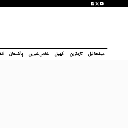
صفحۂ اول
تازہ ترین
کھیل
خاص خبریں
پاکستان
انٹ