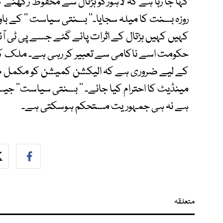
کہا جا رہا ہے کہ لاہورکو ہڑتال سے محفوظ رکھنے کے
روزہ بسنت کا میلہ سجایا۔’’ بسنتی سیاست ‘‘ کے با
کہیں کہیں ہڑتال کے اثرات پائے گئے جسے پی ٹی آ
حکومت اسے ناکامی سے تعبیر کر رہی ہے۔ ملک کو 
کے لیے ضروری ہے کہ الیکشن کمیشن کو مکمل طور پر غی
مینڈیٹ کا احترام کیا جائے۔ ’’ بسنتی سیاست‘‘ جی
ہے نہ ہی جمہوریت مستحکم ہوسکتی ہے۔
متعلقہ