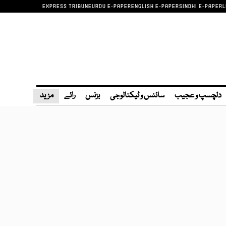
EXPRESS TRIBUNE
URDU E-PAPER
ENGLISH E-PAPER
SINDHI E-PAPER
L
دلچسپ و عجیب
سائنس و ٹیکنالوجی
بزنس
رائے
مزید