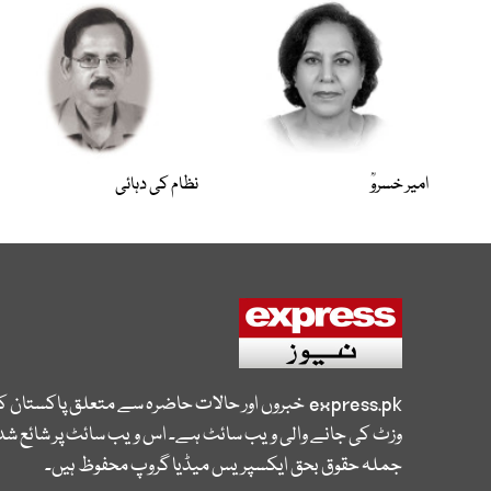
امیر خسروؒ
نظام کی دہائی
express.pk
خبروں اور حالات حاضرہ سے متعلق پاکستان 
وزٹ کی جانے والی ویب سائٹ ہے۔ اس ویب سائٹ پر شائع شدہ
جملہ حقوق بحق ایکسپریس میڈیا گروپ محفوظ ہیں۔