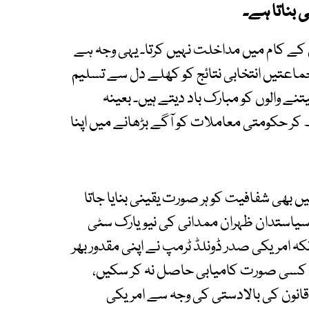
 بناتا ہے۔
 کے کام میں مداخلت نہیں کرتا۔ یہی وجہ ہے
اعتیں انتخابی نتائج کو کھلے دل سے تسلیم
نے والوں کو مبارک باد دیتے ہیں۔ بعینہ
ر حکومتی معاملات کو آگے بڑھانے میں اپنا
 بھی شفافیت کو ہر صورت یقینی بنایا جاتا
 سیاستدان ظہران ممدانی کی نیویارک سٹی
ہ امریکی صدر ڈونلڈ ٹرمپ نے اپنی مقدور بھر
 کسی صورت کامیابی حاصل نہ کر سکیں،
 قانون کی بالادستی کی وجہ سے امریکی