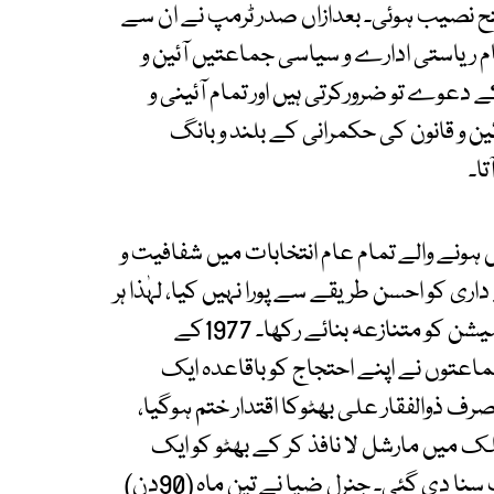
 نصیب ہوئی۔ بعدازاں صدر ٹرمپ نے ان سے
م ریاستی ادارے و سیاسی جماعتیں آئین و
 دعوے تو ضرورکرتی ہیں اور تمام آئینی و
ین و قانون کی حکمرانی کے بلند و بانگ
ا۔
نے والے تمام عام انتخابات میں شفافیت و
اری کو احسن طریقے سے پورا نہیں کیا، لہٰذا ہر
الیکشن کے بعد دھاندلی کے الزامات نے الیکشن کمیشن کو متنازعہ بنائے رکھا۔ 1977کے
جماعتوں نے اپنے احتجاج کو باقاعدہ ایک
والفقار علی بھٹوکا اقتدار ختم ہوگیا،
 میں مارشل لا نافذ کر کے بھٹو کو ایک
جھوٹے مقدمے میں عدالت عظمیٰ سے سزائے موت سنا دی گئی۔ جنرل ضیا نے تین ماہ (90دن)