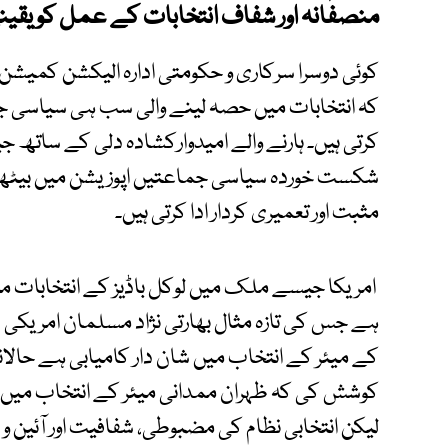
منصفانہ اور شفاف انتخابات کے عمل کو یقینی
کوئی دوسرا سرکاری و حکومتی ادارہ الیکشن کمیشن
کہ انتخابات میں حصہ لینے والی سب ہی سیاسی جم
کرتی ہیں۔ ہارنے والے امیدوارکشادہ دلی کے ساتھ جیت
شکست خوردہ سیاسی جماعتیں اپوزیشن میں بیٹھ ک
مثبت اور تعمیری کردار ادا کرتی ہیں۔
امریکا جیسے ملک میں لوکل باڈیز کے انتخابات میں
ہے جس کی تازہ مثال بھارتی نژاد مسلمان امریکی
کے میئر کے انتخاب میں شان دار کامیابی ہے حالانک
کوشش کی کہ ظہران ممدانی میئر کے انتخاب میں
لیکن انتخابی نظام کی مضبوطی، شفافیت اور آئین و