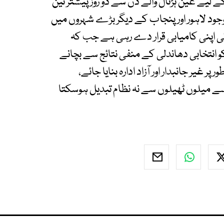
 لیے عین ہڑتال والے دن سے دو روز پیشتر تین
وجود لاہور اور پنجاب کے دیگر بڑے شہروں میں
ئی اپنی کامیابی قرار دے رہی ہے جب کہ
انتخابی دھاندلی کے منفی نتائج سے بچانے
ر جانبدار اور آزاد ادارہ بنایا جائے،
سے میلوں ٹھیلوں سے نہ نظام تبدیل ہوسکتا