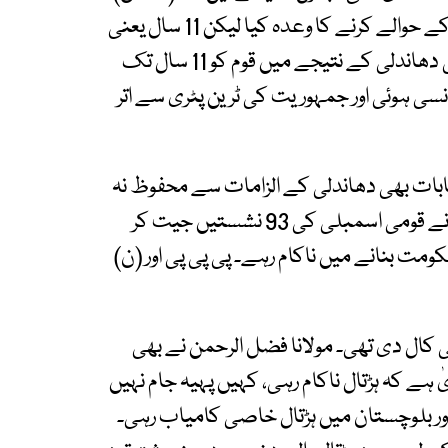
میں عام انتخابات کروا کے اقتدار منتخب نمایندوں کے حوالے کرنے کا وعدہ کیا لیکن 11 سال یعنی
اپنی مدت تک وہ اقتدار کے مالک بنے رہے۔ انتخابی دھاندلی کے نتیجے میں قوم کو 11 سال تک
انسی ہوئی اور جمہوریت کی ٹرین پٹری سے اتر
ہونے والے عام انتخابات بھی دھاندلی کے الزامات سے محفوظ نہ
رہ سکے۔ پی ٹی آئی کے حمایت یافتہ آزاد امیدواروں نے قومی اسمبلی کی 93 نشستیں جیت کر
ت بنانے میں ناکام رہے۔ پی پی پی اور (ن)
کی کال دی تھی۔ مولانا فضل الرحمن نے بھی
 ہے کہ ہڑتال ناکام رہی، کہیں پہیہ جام نہیں
اور بلوچستان میں ہڑتال خاصی کامیاب رہی۔