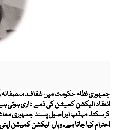
جمہوری نظام حکومت میں شفاف، منصفانہ، آزادا
انعقاد الیکشن کمیشن کی ذمے داری ہوتی ہے۔
کر سکتا۔ مہذب اور اصول پسند جمہوری معاشرو
احترام کیا جاتا ہے۔ وہاں الیکشن کمیشن اپنی