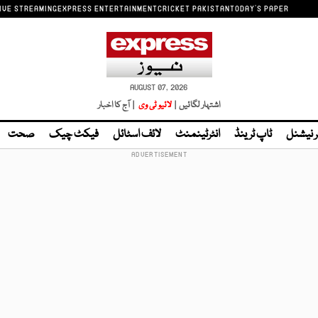
IVE STREAMING
EXPRESS ENTERTAINMENT
CRICKET PAKISTAN
TODAY'S PAPER
AUGUST 07, 2026
اشتہار لگائیں |
لائیو ٹی وی
| آج کا اخبار
ر نیشنل
ٹاپ ٹرینڈ
انٹرٹینمنٹ
لائف اسٹائل
فیکٹ چیک
صحت