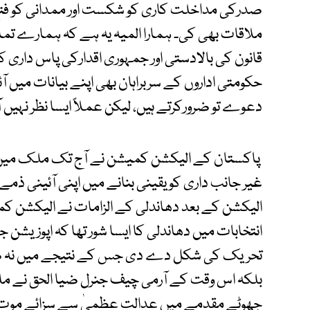
صدرکی مداخلت کاری کو شکست اور ممدانی کو فتح
ملاقات بھی کی۔ ہمارا المیہ یہ ہے کہ ہمارے تما
قانون کی بالادستی اور جمہوری اقدارکی پاس داری کے
حکومتی اداروں کے سربراہان بھی اپنے بیانات میں آئ
دعوے تو ضرورکرتے ہیں، لیکن عملاً ایسا نظر نہیں آت
پاکستان کے الیکشن کمیشن نے آج تک ملک میں ہو
غیر جانب داری کو یقینی بنانے میں اپنی آئینی ذمے د
انتخابات میں دھاندلی کا ایسا شور تھا کہ اپوزیشن 
تحریک کی شکل دے دی جس کے نتیجے میں نہ صرف ذ
بلکہ اس وقت کے آرمی چیف جنرل ضیا الحق نے ملک