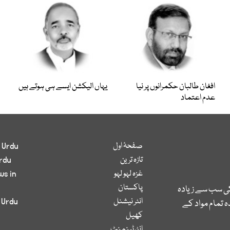
افغان طالبان حکمرانوں پر نیا
یہاں الیکشن ایسے ہی ہوتے ہیں
عدم اعتماد
صفحۂ اول
 Urdu
تازہ ترین
rdu
غزہ لہو لہو
ws in
پاکستان
کی سب سے زیادہ
انٹر نیشنل
 Urdu
 تمام مواد کے
کھیل
انٹرٹینمنٹ