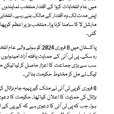
مارشل لا کا سامنا کرنا پڑا۔ منتخب وزیر اعظم کو پھ
گئی۔
پاکستان میں 8 فروری 2024 کو 
سب سے بڑی جماعت کا اعزاز حاصل کر لیا لیکن حکوم
لیگ نے مل کر مخلوط حکومت بنا لی۔
8 فروری کو پی ٹی آئی نے ملک گیر پہیہ جام ہڑتال 
ہڑتال کی حمایت کا اعلان کیا تھا۔ حکومت کا دعویٰ
ہوا۔ جب کہ پی ٹی آئی کا دعویٰ ہے کہ کے پی کے 