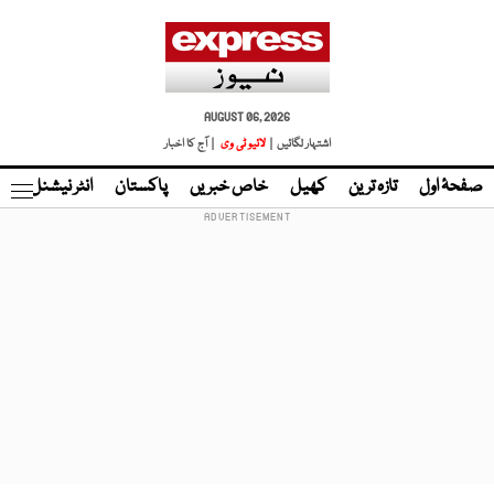
AUGUST 06, 2026
اشتہار لگائیں |
لائیو ٹی وی
| آج کا اخبار
صفحۂ اول
تازہ ترین
کھیل
خاص خبریں
پاکستان
انٹر نیشنل
ٹا