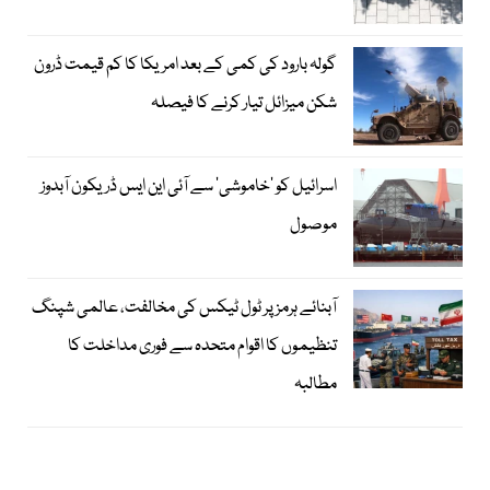
گولہ بارود کی کمی کے بعد امریکا کا کم قیمت ڈرون
شکن میزائل تیار کرنے کا فیصلہ
اسرائیل کو ’خاموشی‘ سے آئی این ایس ڈریکون آبدوز
موصول
آبنائے ہرمز پر ٹول ٹیکس کی مخالفت، عالمی شپنگ
تنظیموں کا اقوام متحدہ سے فوری مداخلت کا
مطالبہ