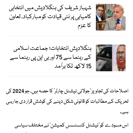
شہباز شریف کی بنگلادیش میں انتخابی
کامیابی پر نئی قیادت کو مبارکباد، تعاون
کا عزم
بنگلادیش انتخابات؛ جماعت اسلامی
کے رہنما سے 75 اور بی این پی رہنما سے
15 لاکھ ٹکا برآمد
اصلاحات کی تجاویز ’جولائی نیشنل چارٹر‘ کا حصہ ہیں، جو 2024 کی
تحریک کے مطالبات کو قانونی شکل دینے کی کوشش قرار دی جا رہی
ہے۔
اس مسودے کو ’نیشنل کنسنسس کمیشن‘ نے مختلف سیاسی