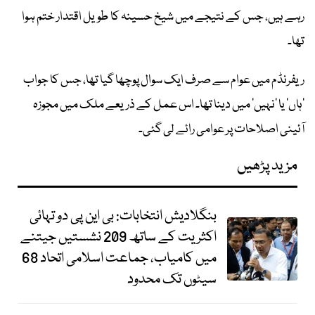
رہے ہیں، جس کے نتیجے میں شیخ حسینہ کا طویل اقتدار ختم ہوا
تھا۔
ریفرنڈم میں عوام سے صرف ایک سوال پوچھا گیا تھا، جس کا جواب
’ہاں‘ یا ’نہیں‘ میں دینا تھا۔ اس عمل کے ذریعے ملک میں مجوزہ
آئینی اصلاحات پر عوامی رائے لی گئی۔
مزید پڑھیں
بنگلادیش انتخابات: بی این پی دو تہائی
اکثریت کے ساتھ 209 نشستیں جیتنے
میں کامیاب، جماعت اسلامی اتحاد 68
سیٹوں تک محدود