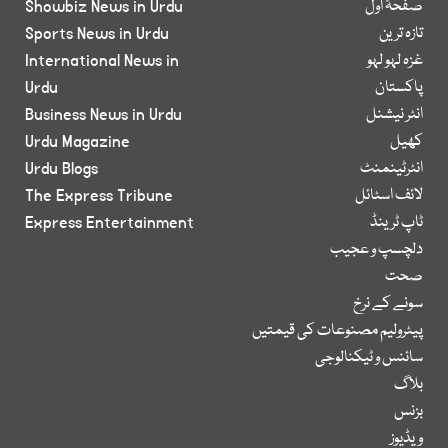
صفحۂ اول
Showbiz News in Urdu
تازہ ترین
Sports News in Urdu
غزہ لہو لہو
International News in
پاکستان
Urdu
انٹر نیشنل
Business News in Urdu
کھیل
Urdu Magazine
انٹرٹینمنٹ
Urdu Blogs
لائف اسٹائل
The Express Tribune
ٹاپ ٹرینڈ
Express Entertainment
دلچسپ و عجیب
صحت
سونے کے نرخ
پیٹرولیم مصنوعات کی قیمتیں
سائنس و ٹیکنالوجی
بلاگ
بزنس
ویڈیوز