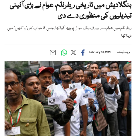
بنگلادیش میں تاریخی ریفرنڈم، عوام نے بڑی آئینی
تبدیلیوں کی منظوری دے دی
ریفرنڈم میں عوام سے صرف ایک سوال پوچھا گیا تھا، جس کا جواب ’ہاں‘ یا ’نہیں‘ میں
دینا تھا
ویب ڈیسک
February 13, 2026