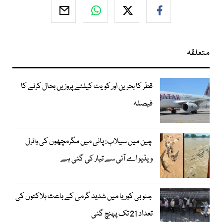
متعلقہ
قطر کا بحرین اور کویت کیلئے پروزیں بحال کرنے کا
فیصلہ
چین میں سیلاب: پانی میں مگرمچھوں کی وائرل
ویڈیو اے آئی سے تیار کی گئی ہے
جنوبی کوریا میں شدید گرمی کے باعث ہلاکتوں کی
تعداد 21 تک پہنچ گئی