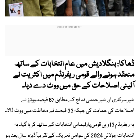
ڈھاکا: بنگلادیش میں عام انتخابات کے ساتھ
منعقد ہونے والے قومی ریفرنڈم میں اکثریت نے
آئینی اصلاحات کے حق میں ووٹ دے دیا۔
غیر سرکاری اور غیر حتمی نتائج کے مطابق 67 فیصد ووٹرز نے
اصلاحات کی حمایت کی جبکہ 33 فیصد نے مخالفت میں ووٹ ڈالا۔
یہ ریفرنڈم 13ویں قومی پارلیمانی انتخابات کے ساتھ کرایا گیا۔ یہ
انتخابات جولائی 2024 کی عوامی تحریک کے تقریباً ڈیڑھ سال بعد ہو