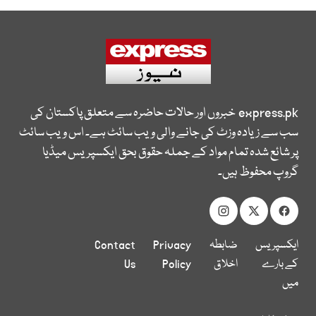
express.pk
خبروں اور حالات حاضرہ سے متعلق پاکستان کی
سب سے زیادہ وزٹ کی جانے والی ویب سائٹ ہے۔ اس ویب سائٹ
پر شائع شدہ تمام مواد کے جملہ حقوق بحق ایکسپریس میڈیا
گروپ محفوظ ہیں۔
ایکسپریس
ضابطہ
Privacy
Contact
کے بارے
اخلاق
Policy
Us
میں