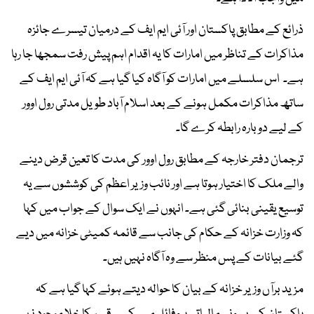
ذرائع کے مطابق پاکستان اور آئی ایم ایف کے درمیان تیسرے جائزہ
مذاکرات کے تناظر میں امارات کا یہ اقدام اہم پیش رفت سمجھا جا رہا
ہے۔ اس سلسلے میں امارات کو آگاہ کیا گیا ہے کہ آئی ایم ایف کے
ساتھ مذاکرات مکمل ہونے کے بعد اسلام آباد طویل مدتی رول اوور
کے لیے دوبارہ رابطہ کرے گا۔
ترجمان دفتر خارجہ کے مطابق رول اوور کی مدت کا تعین قرض دینے
والے ملک کا اختیار ہوتا ہے اور نائب وزیر اعظم کی کوششوں سے یہ
توسیع یقینی بنائی گئی ہے۔ انہوں نے ایک سوال کے جواب میں کہا
کہ وزارت خزانہ کے حکام کی جانب سے قائمہ کمیٹی خزانہ میں دیے
گئے بیانات کے پس منظر سے وہ آگاہ نہیں ہیں۔
مزید برآں وزیر خزانہ کے بیان کا حوالہ دیتے ہوئے کہا گیا ہے کہ