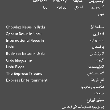
ایکسپریس
ضابطہ
Privacy
Contact
کے بارے
اخلاق
Policy
Us
میں
صفحۂ اول
Showbiz News in Urdu
تازہ ترین
Sports News in Urdu
غزہ لہو لہو
International News in
پاکستان
Urdu
انٹر نیشنل
Business News in Urdu
کھیل
Urdu Magazine
انٹرٹینمنٹ
Urdu Blogs
لائف اسٹائل
The Express Tribune
ٹاپ ٹرینڈ
Express Entertainment
دلچسپ و عجیب
صحت
سونے کے نرخ
پیٹرولیم مصنوعات کی قیمتیں