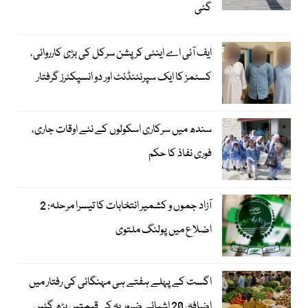
گئی
ایف آئی اے اینٹی کرپشن سرکل کی بڑی کارروائی،
کسٹمز کا ایک سپرنٹنڈنٹ اور دو انسپکٹرز گرفتار
سندھ میں سرکاری اسکولوں کے نئے اوقات جاری،
فوری نفاذ کا حکم
آزاد جموں و کشمیر انتخابات کا تیسرا مرحلہ: 2
اضلاع میں پولنگ ملتوی
اگست کے پہلے ہفتے ہی مہنگائی کی رفتار میں
اضافہ، 20 اشیائے ضروریہ کی قیمتیں بڑھ گئیں