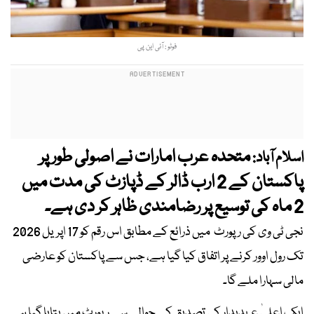
فوٹو : آئی این پی
متحدہ عرب امارات نے اصولی طور پر
اسلام آباد:
پاکستان کے 2 ارب ڈالر کے ڈپازٹ کی مدت میں
2 ماہ کی توسیع پر رضامندی ظاہر کر دی ہے۔
نجی ٹی وی کی رپورٹ میں ذرائع کے مطابق اس رقم کو 17 اپریل 2026
تک رول اوور کرنے پر اتفاق کیا گیا ہے، جس سے پاکستان کو عارضی
مالی سہارا ملے گا۔
ایک اعلیٰ عہدیدار کی تصدیق کے حوالے سے رپورٹ میں بتایا گیا ہے