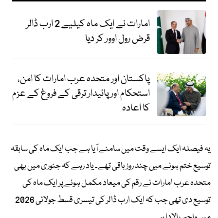
امارات نے ایک ماہ کیلیے 2 ارب ڈالر
قرض رول اوور کر دیا
پاکستان اور متحدہ عرب امارات کا امن،
استحکام اور پائیدار ترقی کے فروغ کے عزم
کا اعادہ
یہ فیصلہ ایک ایسے وقت میں سامنے آیا ہے جب ایک ماہ کی سابقہ
توسیع ختم ہونے میں چند روز باقی تھے۔ یاد رہے کہ جنوری میں بھی
متحدہ عرب امارات نے رقم کی میعاد مکمل ہونے پر ایک ماہ کی
توسیع دی تھی جب کہ ایک ارب ڈالر کی تیسری قسط جولائی 2026
میں واجب الادا ہے۔