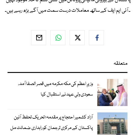
پاکستان کے بیرونی مالیاتی پروفائل میں کسی قسم کا خلا موجود نہیں
۔ آئی ایم ایف کے ساتھ معاملات درست سمت میں آگے بڑھ رہے ہیں۔
متعلقہ
وزیرِ اعظم کی مکہ مکرمہ میں قصر الصفا آمد،
سعودی ولی عہد نے استقبال کیا
آزاد کشمیر احتجاج پر مقدمہ؛ تحریک تحفظ آئین
پاکستان کے مرکزی ترجمان کو راہداری ضمانت مل