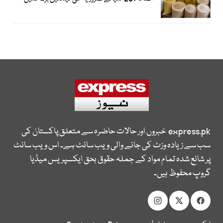
express.pk
خبروں اور حالات حاضرہ سے متعلق پاکستان کی
سب سے زیادہ وزٹ کی جانے والی ویب سائٹ ہے۔ اس ویب سائٹ
پر شائع شدہ تمام مواد کے جملہ حقوق بحق ایکسپریس میڈیا
گروپ محفوظ ہیں۔