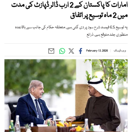
امارات کا پاکستان کے 2 ارب ڈالر ڈپازٹ کی مدت
میں 2 ماہ توسیع پر اتفاق
یہ توسیع 6.5 فیصد شرح سود پر دی گئی ہے، متعلقہ حکام کی جانب سے باقاعدہ
منظوری جلد متوقع ہے، ذرائع
ویب ڈیسک
February 13, 2026