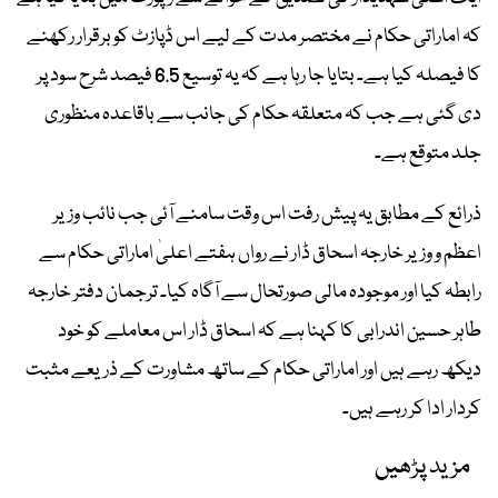
کہ اماراتی حکام نے مختصر مدت کے لیے اس ڈپازٹ کو برقرار رکھنے
کا فیصلہ کیا ہے۔ بتایا جا رہا ہے کہ یہ توسیع 6.5 فیصد شرح سود پر
دی گئی ہے جب کہ متعلقہ حکام کی جانب سے باقاعدہ منظوری
جلد متوقع ہے۔
ذرائع کے مطابق یہ پیش رفت اس وقت سامنے آئی جب نائب وزیر
اعظم و وزیر خارجہ اسحاق ڈار نے رواں ہفتے اعلیٰ اماراتی حکام سے
رابطہ کیا اور موجودہ مالی صورتحال سے آگاہ کیا۔ ترجمان دفتر خارجہ
طاہر حسین اندرابی کا کہنا ہے کہ اسحاق ڈار اس معاملے کو خود
دیکھ رہے ہیں اور اماراتی حکام کے ساتھ مشاورت کے ذریعے مثبت
کردار ادا کر رہے ہیں۔
مزید پڑھیں