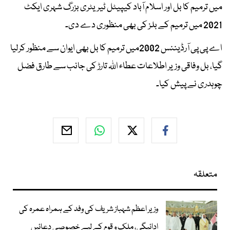
میں ترمیم کا بل اور اسلام آباد کیپیٹل ٹیریٹری بزرگ شہری ایکٹ
2021 میں ترمیم کے بلز کی بھی منظوری دے دی۔
اے پی پی آرڈیننس 2002میں ترمیم کا بل بھی ایوان سے منظور کرلیا
گیا، بل وفاقی وزیر اطلاعات عطاء اللہ تارڑ کی جانب سے طارق فضل
چوہدری نے پیش کیا۔
متعلقہ
وزیر اعظم شہباز شریف کی وفد کے ہمراہ عمرہ کی
ادائیگی، ملک و قوم کے لیے خصوصی دعائیں