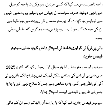
راجہ ناصر عباس نے کہا کہ کسی جرنیل، بیوروکریٹ یا جج کو جیل
میں نہیں دیکھا، صرف سیاستدان جیلوں میں ہوتے ہیں، ہمیں کہیں
سے تو واپس جانا پڑے گا، بیرسٹر سلمان کی رپورٹ میں جو لکھا ہے
ان کی صحت کے حوالے سے وہ پڑھیں، تسلیم کریں کہ غلطی ہوئی
ہے۔
بانی پی ٹی آئی کو فوری شفاء آئی اسپتال داخل کروایا جائے، سینیٹر
فیصل جاوید
سینیٹر فیصل جاوید نے اظہار خیال کرتے ہوئے کہا کہ اکتوبر 2025
میں بانی پی ٹی آئی کی بینائی بلکل ٹھیک تھی، پھر اچانک بانی پی ٹی
آئی کی نظر چلی گئی، یہ وہ شخص ہے جس کا علاج نہیں کروایا جارہا
جس نے غریبوں کیلئے کینسر اسپتال بنایا۔
سینیٹر فیصل جاوید نے کہا کہ بار بار ہم آواز اٹھاتے رہے ان کے ذاتی