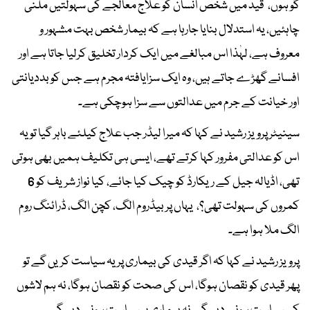
گو ہوں، قید میں شخص انسان کو علاج معالجے کی سہولتیں ملنی
چاہئیں، یہ استدلال بنایا جارہا ہے کہ بیمار شخص بہت مشہور و
معروف ہے، لہٰذا اس مبالغے میں ایک کردار تخلیق کرلیا جاتا ہے اور
افسانے گھڑے جاتے ہیں، وہ ایک سزایافتہ مجرم ہے جس کو بددیانتی
اور خیانت کے جرم میں عدالتوں سے سزا ہوچکی ہے۔
سینیٹر پرویز رشید نے کہا کہ میرا لیڈر جب علاج کیلئے باہر گیا تو یہ
اس کو عدالتی مفرور کہا کرتے تھے، ایسی ہی تکلیف ہمیں بھی ہوتی
تھی، اڈیالہ جیل کے ریکارڈ کو چیک کیا جائے، کیا نواز شریف کو 6
کمروں کی سہولت تھی؟، یہاں پر بیڈروم الگ، کچن الگ، ڈرائنگ روم
الگ ملا ہوا ہے۔
پرویز رشید نے کہا کہ اگر قیدی کی بیماری پر یہ سیاست کریں گے تو
پھر قیدی کو نقصان ہوگا، اس کی صحت کو نقصان ہوگا، نہ ہم لاشوں