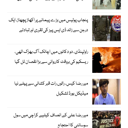
پنجاب پولیس میں بڑے پیمانے پر اکھاڑ پچھاڑ، ایک
درجن سے زائد ڈی ایس پیز کی تقرری اور تبادلے
راولپنڈی، دو دکانوں میں اچانک آگ بھڑک اٹھی،
ریسکیو کی بروقت کارروائی سے بڑا نقصان ٹل گیا
میر رضا کیس، راتوں رات قبر کشائی سے پہلے نیا
میڈیکل بورڈ تشکیل
میر رضا علی کے انصاف کیلیے کراچی میں سول
سوسائٹی کا احتجاج