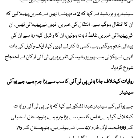
کی سیاست ہونے دیں گے نہ بیماری پر سیاست ہونے دیں گے۔
سینیٹر پرویز رشید نے کہا کہ 2 ماہ پہلے انہوں نے خبریں پھیلائیں کہ
ان کا انتقال ہوگیا ہے، انتقال کی خبریں انہوں نے پھیلائی تھیں، ان
کی پھیلائی خبریں غلط ثابت ہوئیں، ان کا وکیل کہہ رہا ہے ان کی
بینائی ختم ہوگئی ہے، کسی ڈاکٹر نے نہیں کہا، ایک وکیل کی بات
انہوں نے پکڑ لی ہے۔ پرویز رشید کی تقریر پر پی ٹی آئی ارکان نے احتجاج
شروع کردیا۔
روایات کیخلاف جانا بانی پی ٹی آئی کا سب سے بڑا جرم ہے، جے یو آئی
سینیٹر
جے یو آئی کے سینیٹر عبدالشکور نے کہا کہ بانی پی ٹی آئی روایات
کیخلاف گیا ہے یہ اس کا سب سے بڑا جرم ہے، بلوچستان اسمبلی
کے 90فیصد لوگ فارم 47 سے آئے ہوئے ہیں، بلوچستان کے 75