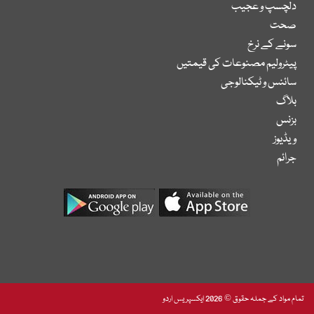
دلچسپ و عجیب
صحت
سونے کے نرخ
پیٹرولیم مصنوعات کی قیمتیں
سائنس و ٹیکنالوجی
بلاگ
بزنس
ویڈیوز
جرائم
تمام مواد کے جملہ حقوق © 2026 ایکسپریس اردو