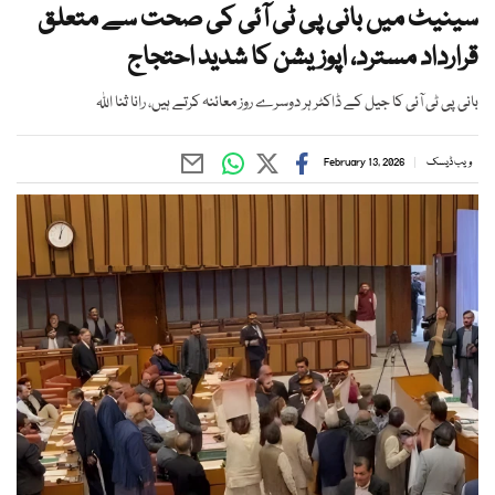
سینیٹ میں بانی پی ٹی آئی کی صحت سے متعلق
قرارداد مسترد، اپوزیشن کا شدید احتجاج
بانی پی ٹی آئی کا جیل کے ڈاکٹر ہر دوسرے روز معائنہ کرتے ہیں، رانا ثنا اللہ
ویب ڈیسک
February 13, 2026