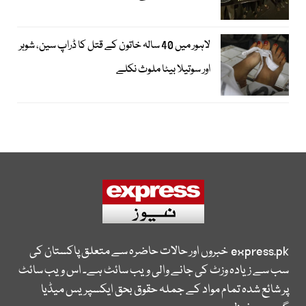
لاہور میں 40 سالہ خاتون کے قتل کا ڈراپ سین، شوہر
اور سوتیلا بیٹا ملوث نکلے
express.pk
خبروں اور حالات حاضرہ سے متعلق پاکستان کی
سب سے زیادہ وزٹ کی جانے والی ویب سائٹ ہے۔ اس ویب سائٹ
پر شائع شدہ تمام مواد کے جملہ حقوق بحق ایکسپریس میڈیا