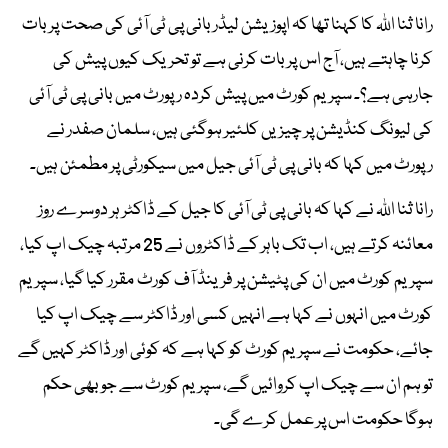
رانا ثنا اللہ کا کہنا تھا کہ اپوزیشن لیڈر بانی پی ٹی آئی کی صحت پر بات
کرنا چاہتے ہیں، آج اس پر بات کرنی ہے تو تحریک کیوں پیش کی
جارہی ہے؟۔ سپریم کورٹ میں پیش کردہ رپورٹ میں بانی پی ٹی آئی
کی لیونگ کنڈیشن پر چیزیں کلئیر ہوگئی ہیں، سلمان صفدر نے
رپورٹ میں کہا کہ بانی پی ٹی آئی جیل میں سیکورٹی پر مطمئن ہیں۔
رانا ثنا اللہ نے کہا کہ بانی پی ٹی آئی کا جیل کے ڈاکٹر ہر دوسرے روز
معائنہ کرتے ہیں، اب تک باہر کے ڈاکٹروں نے 25 مرتبہ چیک اپ کیا،
سپریم کورٹ میں ان کی پٹیشن پر فرینڈ آف کورٹ مقرر کیا گیا، سپریم
کورٹ میں انہوں نے کہا ہے انہیں کسی اور ڈاکٹر سے چیک اپ کیا
جائے، حکومت نے سپریم کورٹ کو کہا ہے کہ کوئی اور ڈاکٹر کہیں گے
تو ہم ان سے چیک اپ کروائیں گے، سپریم کورٹ سے جو بھی حکم
ہوگا حکومت اس پر عمل کرے گی۔