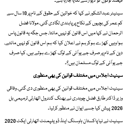
فیصد لوگوں کو دیوار سے لگایا جارہا ہے۔
سینیٹر عبدالشکور نے کہا کہ خواتین کے حقوق کے نام پر 18 سال سے
کم عمر کی بچیوں کے نکاح پر پابندی لگادی گئی، مولانا فضل
الرحمان نے کہا میں اس قانون کو نہیں مانتا، جس جگہ یہ قانون پاس
ہوا وہیں کھڑے ہوکر ہم نے اعلان کیا کہ ہم اس قانون کو نہیں مانتے،
دین کے نام پر صرف جے یو آئی کے لوگ کھڑے ہوتے ہیں، کیا صرف
جے یو آئی کے لوگ مسلمان ہیں؟۔
سینیٹ اجلاس میں مختلف قوانین کی بھی منظوری
سینیٹ اجلاس میں مختلف قوانین کی بھی منظوری دی گئی، وفاقی
وزیر ڈاکٹر طارق فضل چوہدری نے بھنگ کنٹرول اتھارٹی ترمیمی بل
2026 پیش کیا جسے ایوان نے منظور کرلیا۔
سینیٹ نے نیا پاکستان ہاوسنگ اینڈ ڈویلپمنٹ اتھارٹی ایکٹ 2020