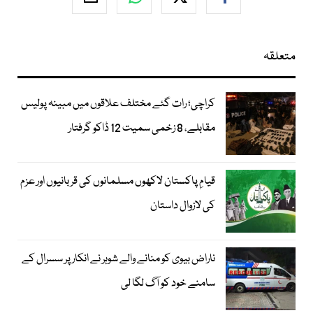
متعلقہ
کراچی؛ رات گئے مختلف علاقوں میں مبینہ پولیس
مقابلے، 8 زخمی سمیت 12 ڈاکو گرفتار
قیامِ پاکستان لاکھوں مسلمانوں کی قربانیوں اور عزم
کی لازوال داستان
ناراض بیوی کو منانے والے شوہر نے انکار پر سسرال کے
سامنے خود کو آگ لگا لی