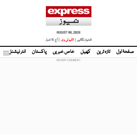
AUGUST 06, 2026
اشتہار لگائیں |
لائیو ٹی وی
| آج کا اخبار
صفحۂ اول
تازہ ترین
کھیل
خاص خبریں
پاکستان
انٹر نیشنل
ٹا