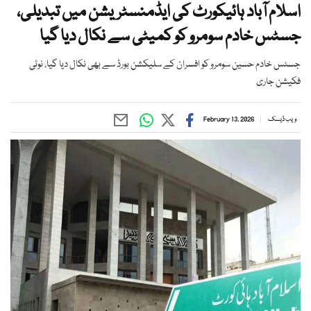
اسلام آباد ہائیکورٹ کی ایڈمنسٹریشن میں تبدیلی،
جسٹس خادم سومرو کو کمیٹی سے نکال دیا گیا
جسٹس خادم حسین سومرو کو افسران کے سلیکشن بورڈ سے بھی نکال دیا گیا، نوٹی
فکیشن جاری
ویب ڈیسک
February 13, 2026