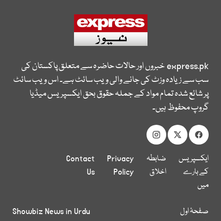
express.pk
خبروں اور حالات حاضرہ سے متعلق پاکستان کی
سب سے زیادہ وزٹ کی جانے والی ویب سائٹ ہے۔ اس ویب سائٹ
پر شائع شدہ تمام مواد کے جملہ حقوق بحق ایکسپریس میڈیا
گروپ محفوظ ہیں۔
ایکسپریس
ضابطہ
Privacy
Contact
کے بارے
اخلاق
Policy
Us
میں
صفحۂ اول
Showbiz News in Urdu