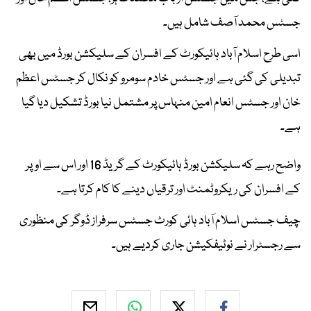
جسٹس محمد آصف شامل ہیں۔
اسی طرح اسلام آباد ہائیکورٹ کے افسران کے سلیکشن بورڈ میں بھی
تبدیلی کی گئی ہے اور جسٹس خادم سومرو کو نکال کر جسٹس اعظم
خان اور جسٹس انعام امین منہاس پر مشتمل نیا بورڈ تشکیل دیا گیا
ہے۔
واضح رہے کہ سلیکشن بورڈ ہائیکورٹ کے گریڈ 16 اور اس سے اوپر
کے افسران کی ریکروٹمنٹ اور ترقیاں دینے کا کام کرتا ہے۔
چیف جسٹس اسلام آباد ہائی کورٹ جسٹس سرفراز ڈوگر کی منظوری
سے رجسٹرار نے نوٹیفکیشن جاری کردیے ہیں۔