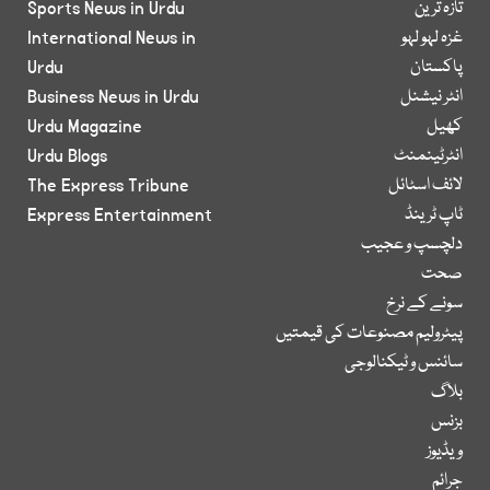
تازہ ترین
Sports News in Urdu
غزہ لہو لہو
International News in
پاکستان
Urdu
انٹر نیشنل
Business News in Urdu
کھیل
Urdu Magazine
انٹرٹینمنٹ
Urdu Blogs
لائف اسٹائل
The Express Tribune
ٹاپ ٹرینڈ
Express Entertainment
دلچسپ و عجیب
صحت
سونے کے نرخ
پیٹرولیم مصنوعات کی قیمتیں
سائنس و ٹیکنالوجی
بلاگ
بزنس
ویڈیوز
جرائم