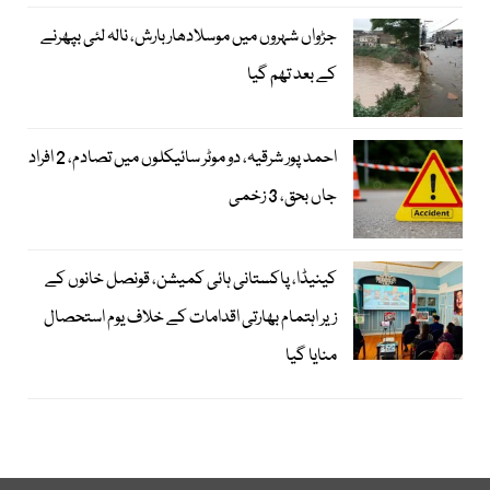
جڑواں شہروں میں موسلادھار بارش، نالہ لئی بپھرنے
کے بعد تھم گیا
احمد پور شرقیہ، دو موٹر سائیکلوں میں تصادم، 2 افراد
جاں بحق، 3 زخمی
کینیڈا، پاکستانی ہائی کمیشن، قونصل خانوں کے
زیر اہتمام بھارتی اقدامات کے خلاف یوم استحصال
منایا گیا