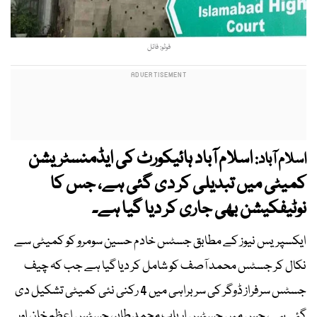
فوٹو: فائل
اسلام آباد ہائیکورٹ کی ایڈمنسٹریشن
اسلام آباد:
کمیٹی میں تبدیلی کر دی گئی ہے، جس کا
نوٹیفکیشن بھی جاری کر دیا گیا ہے۔
ایکسپریس نیوز کے مطابق جسٹس خادم حسین سومرو کو کمیٹی سے
نکال کر جسٹس محمد آصف کو شامل کر دیا گیا ہے جب کہ چیف
جسٹس سرفراز ڈوگر کی سربراہی میں 4 رکنی نئی کمیٹی تشکیل دی
گئی ہے، جس میں جسٹس ارباب محمد طاہر، جسٹس اعظم خان اور