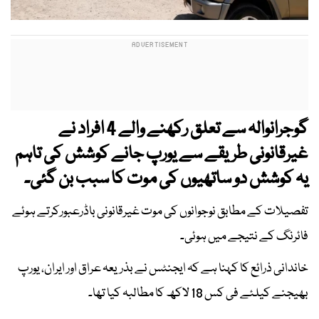
گوجرانوالہ سے تعلق رکھنے والے 4 افراد نے
غیرقانونی طریقے سے یورپ جانے کوشش کی تاہم
یہ کوشش دو ساتھیوں کی موت کا سبب بن گئی۔
تفصیلات کے مطابق نوجوانوں کی موت غیرقانونی باڈرعبورکرتے ہوئے
فائرنگ کے نتیجے میں ہوئی۔
خاندانی ذرائع کا کہنا ہے کہ ایجنٹس نے بذریعہ عراق اور ایران، یورپ
بھیجنے کیلئے فی کس 18 لاکھ کا مطالبہ کیا تھا۔