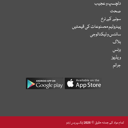
دلچسپ و عجیب
صحت
سونے کے نرخ
پیٹرولیم مصنوعات کی قیمتیں
سائنس و ٹیکنالوجی
بلاگ
بزنس
ویڈیوز
جرائم
تمام مواد کے جملہ حقوق © 2026 ایکسپریس اردو