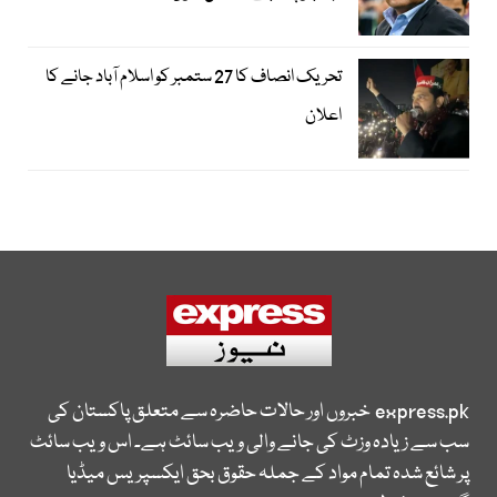
تحریک انصاف کا 27 ستمبر کو اسلام آباد جانے کا
اعلان
express.pk
خبروں اور حالات حاضرہ سے متعلق پاکستان کی
سب سے زیادہ وزٹ کی جانے والی ویب سائٹ ہے۔ اس ویب سائٹ
پر شائع شدہ تمام مواد کے جملہ حقوق بحق ایکسپریس میڈیا