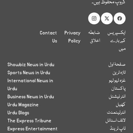
گروپ محفوظ ہیں۔
ایکسپریس
ضابطہ
Privacy
Contact
کے بارے
اخلاق
Policy
Us
میں
صفحۂ اول
Showbiz News in Urdu
تازہ ترین
Sports News in Urdu
غزہ لہو لہو
International News in
پاکستان
Urdu
انٹر نیشنل
Business News in Urdu
کھیل
Urdu Magazine
انٹرٹینمنٹ
Urdu Blogs
لائف اسٹائل
The Express Tribune
ٹاپ ٹرینڈ
Express Entertainment