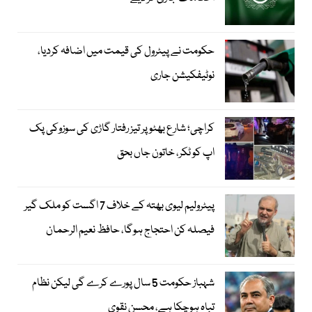
حکومت نے پیٹرول کی قیمت میں اضافہ کردیا،
نوٹیفکیشن جاری
کراچی؛ شارع بھٹو پر تیز رفتار گاڑی کی سوزوکی پک
اپ کو ٹکر، خاتون جاں بحق
پیٹرولیم لیوی بھتہ کے خلاف 7 اگست کو ملک گیر
فیصلہ کن احتجاج ہوگا، حافظ نعیم الرحمان
شہباز حکومت 5 سال پورے کرے گی لیکن نظام
تباہ ہوچکا ہے، محسن نقوی