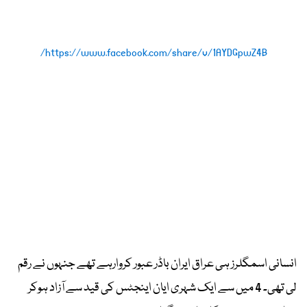
https://www.facebook.com/share/v/1AYDGpwZ4B/
انسانی اسمگلرز ہی عراق ایران باڈر عبور کروارہے تھے جنہوں نے رقم
لی تھی۔ 4 میں سے ایک شہری ایان اینجٹس کی قید سے آزاد ہوکر