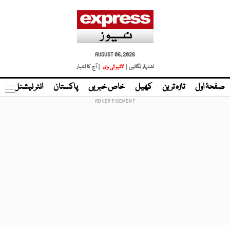
AUGUST 06, 2026
اشتہار لگائیں |
لائیو ٹی وی
| آج کا اخبار
صفحۂ اول
تازہ ترین
کھیل
خاص خبریں
پاکستان
انٹر نیشنل
ٹا