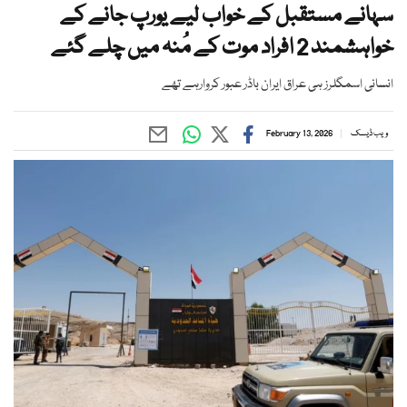
سہانے مستقبل کے خواب لیے یورپ جانے کے
خواہشمند 2 افراد موت کے مُنہ میں چلے گئے
انسانی اسمگلرز ہی عراق ایران باڈر عبور کروارہے تھے
ویب ڈیسک
February 13, 2026