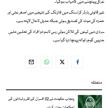
عراق پہنچنے میں کامیاب ہوگیا۔
غیر قانونی بارڈر کراسنگ میں فائرنگ کے نتیجے میں اصغر علی اور
حمزہ کی موت کی تصدیق ہوئی جبکہ عدیل تاحال لاپتہ ہے۔
سردی میں تینوں کی تلاش ہوتی رہی تاہم دو افراد کی نعشیں ملیں
جنہیں گوجرانوالہ پہنچا دیا گیا ہے۔
متعلقہ
پنجاب حکومت نے 32 افسران کے تقرر و تبادلوں کے
احکامات جاری کر دیے