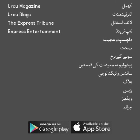
کھیل
Urdu Magazine
انٹرٹینمنٹ
Urdu Blogs
لائف اسٹائل
The Express Tribune
ٹاپ ٹرینڈ
Express Entertainment
دلچسپ و عجیب
صحت
سونے کے نرخ
پیٹرولیم مصنوعات کی قیمتیں
سائنس و ٹیکنالوجی
بلاگ
بزنس
ویڈیوز
جرائم