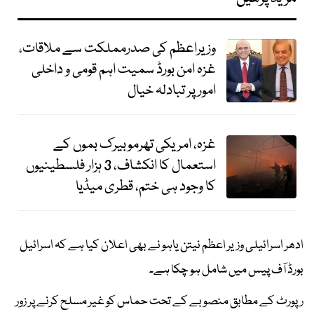
وزیراعظم کی صدرمملکت سے ملاقات،
غزہ امن بورڈ سمیت اہم قومی و داخلی
امور پر تبادلہ خیال
غزہ، امریکی تھرموبیرک بموں کے
استعمال کا انکشاف، 3 ہزار فلسطینیوں
کا وجود ہی ختم، قطری میڈیا
ادھر اسرائیلی وزیر اعظم نیتن یاہو نے بھی اعلان کیا ہے کہ اسرائیل
بورڈ آف پیس میں شامل ہو چکا ہے۔
رپورٹ کے مطابق منصوبے کے تحت حماس کو غیر مسلح کرنے پر زور