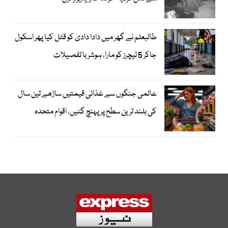
طالبعلم نے گھر میں دادا دادی کو قتل کیا پھر اسکول
جاکر 5 ٹیچرز کو مارا، ہوشربا تفصیلات
عالمی جنگوں سے غذائی قیمتیں ساڑھے تین سال
کی بلند ترین سطح پر پہنچ گئیں، اقوام متحدہ