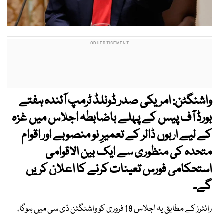
واشنگٹن: امریکی صدر ڈونلڈ ٹرمپ آئندہ ہفتے
بورڈ آف پیس کے پہلے باضابطہ اجلاس میں غزہ
کے لیے اربوں ڈالر کے تعمیرِ نو منصوبے اور اقوام
متحدہ کی منظوری سے ایک بین الاقوامی
استحکامی فورس تعینات کرنے کا اعلان کریں
گے۔
رائٹرز کے مطابق یہ اجلاس 19 فروری کو واشنگٹن ڈی سی میں ہوگا،