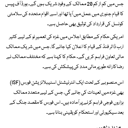
جس میں کم از کم 20 ممالک کے وفود شریک ہوں گے۔ بورڈ آف پیس
کا قیام جنوری میں عمل میں آیا تھا اور اسے اقوام متحدہ کی سلامتی
کونسل کی قرارداد کی توثیق بھی حاصل ہے۔
امریکی حکام کے مطابق اجلاس میں غزہ کی تعمیرِ نو کے لیے کثیر
ارب ڈالر فنڈ کے قیام کا اعلان کیا جائے گا، جس میں شریک ممالک
مالی تعاون فراہم کریں گے۔ حکام کا کہنا ہے کہ مختلف ممالک نے
رضاکارانہ طور پر مالی مدد کی پیشکش کی ہے۔
اس منصوبے کے تحت ایک انٹرنیشنل اسٹیبلائزیشن فورس (ISF)
بھی غزہ میں تعینات کی جائے گی، جس کے لیے متعدد ممالک
ہزاروں فوجی فراہم کرنے پر آمادہ ہیں۔ اس فورس کا مقصد جنگ کے
بعد سیکیورٹی اور استحکام کو یقینی بنانا ہے۔
مزید پڑھیں