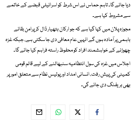
دیا جائے گا۔ تاہم حماس نے اس شرط کو اسرائیلی قبضے کے خاتمے
سے مشروط کیا ہے۔
مجوزہ پلان میں کہا گیا ہے کہ جو ارکان ہتھیار ڈال کر پرامن بقائے
باہمی پر آمادہ ہوں گے انہیں عام معافی دی جا سکتی ہے، جبکہ غزہ
چھوڑنے کے خواہشمند افراد کو محفوظ راستہ فراہم کیا جائے گا۔
اجلاس میں غزہ کی سول انتظامیہ سنبھالنے کے لیے قائم قومی
کمیٹی کی پیش رفت، انسانی امداد اور پولیس نظام سے متعلق امور پر
بھی بریفنگ دی جائے گی۔