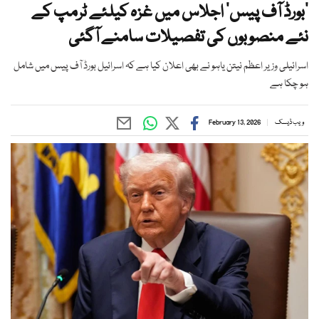
‘بورڈ آف پیس‘ اجلاس میں غزہ کیلئے ٹرمپ کے
نئے منصوبوں کی تفصیلات سامنے آگئی
اسرائیلی وزیر اعظم نیتن یاہو نے بھی اعلان کیا ہے کہ اسرائیل بورڈ آف پیس میں شامل
ہو چکا ہے
ویب ڈیسک
February 13, 2026