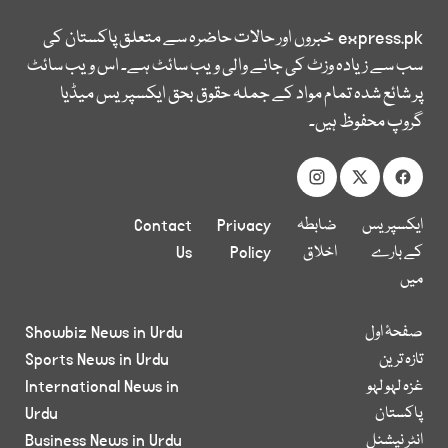
express.pk
خبروں اور حالات حاضرہ سے متعلق پاکستان کی
سب سے زیادہ وزٹ کی جانے والی ویب سائٹ ہے۔ اس ویب سائٹ
پر شائع شدہ تمام مواد کے جملہ حقوق بحق ایکسپریس میڈیا
گروپ محفوظ ہیں۔
ایکسپریس
ضابطہ
Privacy
Contact
کے بارے
اخلاق
Policy
Us
میں
صفحۂ اول
Showbiz News in Urdu
تازہ ترین
Sports News in Urdu
غزہ لہو لہو
International News in
پاکستان
Urdu
انٹر نیشنل
Business News in Urdu