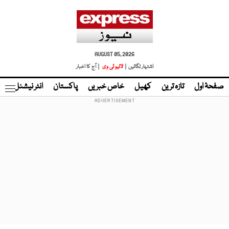
AUGUST 05, 2026
اشتہار لگائیں |
لائیو ٹی وی
| آج کا اخبار
صفحۂ اول
تازہ ترین
کھیل
خاص خبریں
پاکستان
انٹر نیشنل
ٹا