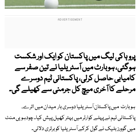
پرو ہاکی لیگ میں پاکستان کو ایک اور شکست
ہوگئی، ہوبارٹ میں آسٹریلیا نے تین صفر سے
کامیابی حاصل کرلی، پاکستانی ٹیم دوسرے
مرحلے کا آخری میچ کل جرمنی سے کھیلے گی۔
ہوبارٹ میں پاکستان آسٹریلیا دوسری بار میدان میں اترے،
پاکستانی ٹیم نے پہلے کوارٹر میں بہتر کھیل پیش کیا۔ چودہویں منٹ
میں گوورز بلیک نے گول کرکے آسٹریلیا کو برتری دلائی۔