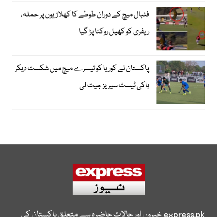
فٹبال میچ کے دوران طوطے کا کھلاڑیوں پر حملہ،
ریفری کو کھیل روکنا پڑ گیا
پاکستان نے کوریا کو تیسرے میچ میں شکست دیکر
ہاکی ٹیسٹ سیریز جیت لی
express.pk
خبروں اور حالات حاضرہ سے متعلق پاکستان کی