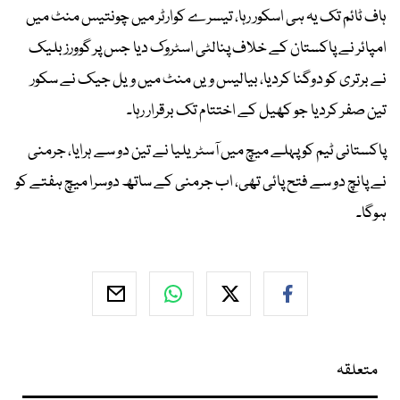
ہاف ٹائم تک یہ ہی اسکور رہا، تیسرے کوارٹر میں چونتیس منٹ میں
امپائر نے پاکستان کے خلاف پنالٹی اسٹروک دیا جس پر گوورز بلیک
نے برتری کو دوگنا کردیا، بیالیس ویں منٹ میں ویل جیک نے سکور
تین صفر کردیا جو کھیل کے اختتام تک برقرار رہا۔
پاکستانی ٹیم کو پہلے میچ میں آسٹریلیا نے تین دو سے ہرایا، جرمنی
نے پانچ دو سے فتح پائی تھی، اب جرمنی کے ساتھ دوسرا میچ ہفتے کو
ہوگا۔
متعلقہ