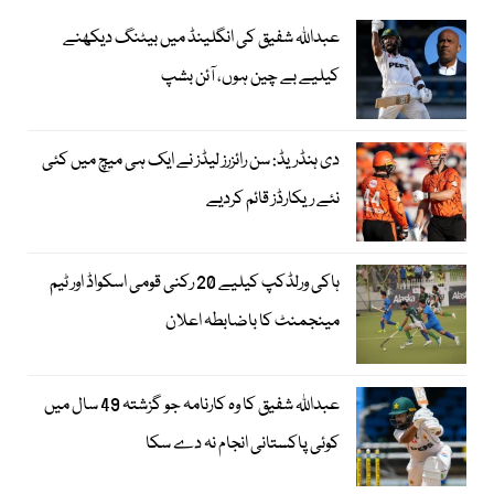
عبداللہ شفیق کی انگلینڈ میں بیٹنگ دیکھنے
کیلیے بے چین ہوں، آئن بشپ
دی ہنڈریڈ: سن رائزرز لیڈز نے ایک ہی میچ میں کئی
نئے ریکارڈز قائم کردیے
ہاکی ورلڈکپ کیلیے 20 رکنی قومی اسکواڈ اور ٹیم
مینجمنٹ کا باضابطہ اعلان
عبداللہ شفیق کا وہ کارنامہ جو گزشتہ 49 سال میں
کوئی پاکستانی انجام نہ دے سکا