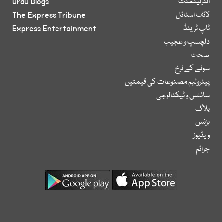
انٹرٹینمنٹ
Urdu Blogs
لائف اسٹائل
The Express Tribune
ٹاپ ٹرینڈ
Express Entertainment
دلچسپ و عجیب
صحت
سونے کے نرخ
پیٹرولیم مصنوعات کی قیمتیں
سائنس و ٹیکنالوجی
بلاگ
بزنس
ویڈیوز
جرائم