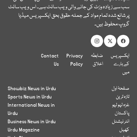
سب سے زیادہ وزٹ کی جانے والی ویب سائٹ ہے۔ اس ویب سائٹ
پر شائع شدہ تمام مواد کے جملہ حقوق بحق ایکسپریس میڈیا
گروپ محفوظ ہیں۔
ایکسپریس
ضابطہ
Privacy
Contact
کے بارے
اخلاق
Policy
Us
میں
صفحۂ اول
Showbiz News in Urdu
تازہ ترین
Sports News in Urdu
غزہ لہو لہو
International News in
پاکستان
Urdu
انٹر نیشنل
Business News in Urdu
کھیل
Urdu Magazine