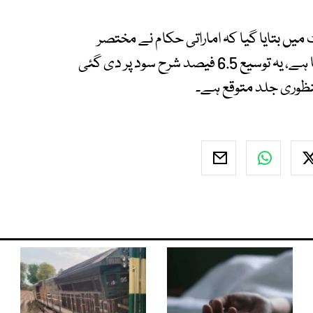
یں بتایا گیا کہ اماراتی حکام نے مختصر
مدت کے لیے اس ڈپازٹ برقرار رکھنے کا فیصلہ کیا ہے، یہ توسیع 6.5 فیصد شرح سود پر دی گئی
ظوری جلد متوقع ہے۔