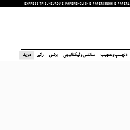
EXPRESS TRIBUNE
URDU E-PAPER
ENGLISH E-PAPER
SINDHI E-PAPER
L
دلچسپ و عجیب
سائنس و ٹیکنالوجی
بزنس
رائے
مزید