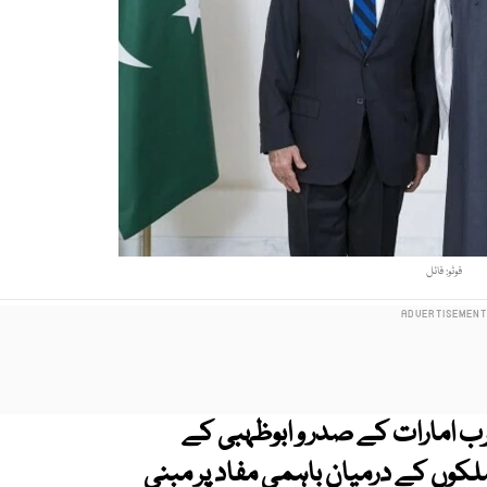
فوٹو: فائل
رب امارات کے صدر و ابوظہبی کے
ملکوں کے درمیان باہمی مفاد پر مبنی