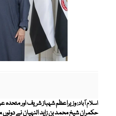
وزیراعظم شہباز شریف اور متحدہ ع
اسلام آباد:
حکمران شیخ محمد بن زاید النہیان نے دونوں 