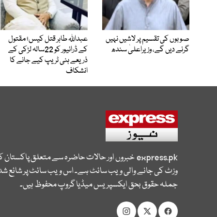
صوبوں کی تقسیم پر لاشیں نہیں
عبداللہ طاہر قتل کیس؛ مقتول
گرنے دیں گے، وزیراعلیٰ سندھ
کے ڈرائیور کو 22سالہ لڑکی کے
ذریعے ہنی ٹریپ کیے جانے کا
انشکاف
express.pk
خبروں اور حالات حاضرہ سے متعلق پاکستان 
وزٹ کی جانے والی ویب سائٹ ہے۔ اس ویب سائٹ پر شائع شدہ
جملہ حقوق بحق ایکسپریس میڈیا گروپ محفوظ ہیں۔