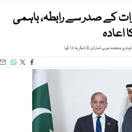
رات کے صدر سے رابطہ، باہمی
ا اعادہ
 پر متحدہ عرب امارات کا شکریہ ادا کیا