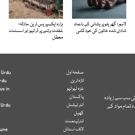
لاہور؛ گھریلو پریشانی کے باعث
ہزارہ ایکسپریس ٹرین حادثہ؛
شادی شدہ خاتون کی خودکشی
غفلت برتنے پر ڈرائیور اور اسسٹنٹ
معطل
صفحۂ اول
 Urdu
تازہ ترین
rdu
غزہ لہو لہو
ws in
پاکستان
کی سب سے زیادہ
انٹر نیشنل
 Urdu
 تمام مواد کے
کھیل
انٹرٹینمنٹ
لائف اسٹائل
bune