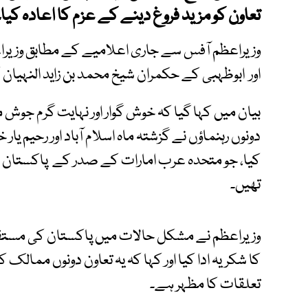
تعاون کو مزید فروغ دینے کے عزم کا اعادہ کیا۔
وزیراعظم آفس سے جاری اعلامیے کے مطابق وزیرا
اور ابوظہبی کے حکمران شیخ محمد بن زاید النہیان 
بیان میں کہا گیا کہ خوش گوار اور نہایت گرم جوش 
دونوں رہنماؤں نے گزشتہ ماہ اسلام آباد اور رحیم یار 
کیا، جو متحدہ عرب امارات کے صدر کے پاکستان 
تھیں۔
وزیراعظم نے مشکل حالات میں پاکستان کی مستقل 
کا شکریہ ادا کیا اور کہا کہ یہ تعاون دونوں ممالک کی
تعلقات کا مظہر ہے۔