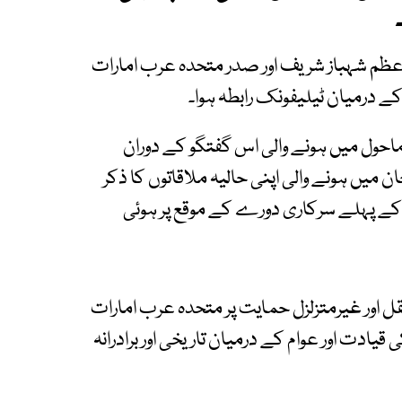
عظم شہباز شریف اور صدر متحدہ عرب امارات
کے درمیان ٹیلیفونک رابطہ ہوا۔
ماحول میں ہونے والی اس گفتگو کے دوران
خان میں ہونے والی اپنی حالیہ ملاقاتوں کا ذکر
کے پہلے سرکاری دورے کے موقع پر ہوئی
اور غیرمتزلزل حمایت پر متحدہ عرب امارات
 قیادت اور عوام کے درمیان تاریخی اور برادرانہ