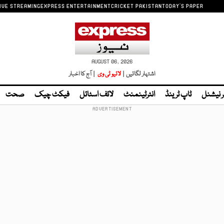
IVE STREAMING
EXPRESS ENTERTAINMENT
CRICKET PAKISTAN
TODAY'S PAPER
AUGUST 06, 2026
اشتہار لگائیں |
لائیو ٹی وی
| آج کا اخبار
ر نیشنل
ٹاپ ٹرینڈ
انٹرٹینمنٹ
لائف اسٹائل
فیکٹ چیک
صحت