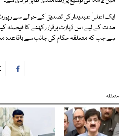
میں 2 ماہ کی توسیع پر رضامندی ظاہر کر دی ہے۔
ایک اعلیٰ عہدیدار کی تصدیق کے حوالے سے رپورٹ م
ہے جب کہ متعلقہ حکام کی جانب سے باقاعدہ من
متعلقہ