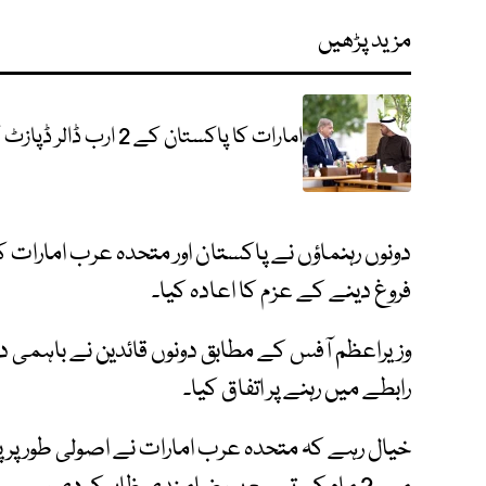
مزید پڑھیں
امارات کا پاکستان کے 2 ارب ڈالر ڈپازٹ کی مدت میں 2 ماہ توسیع پر اتفاق
دونوں رہنماؤں نے پاکستان اور متحدہ عرب امارات ک
فروغ دینے کے عزم کا اعادہ کیا۔
وزیراعظم آفس کے مطابق دونوں قائدین نے باہمی دلچس
رابطے میں رہنے پر اتفاق کیا۔