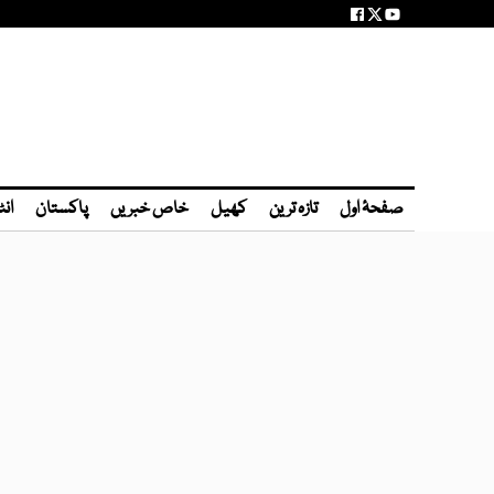
صفحۂ اول
تازہ ترین
کھیل
خاص خبریں
پاکستان
انٹ