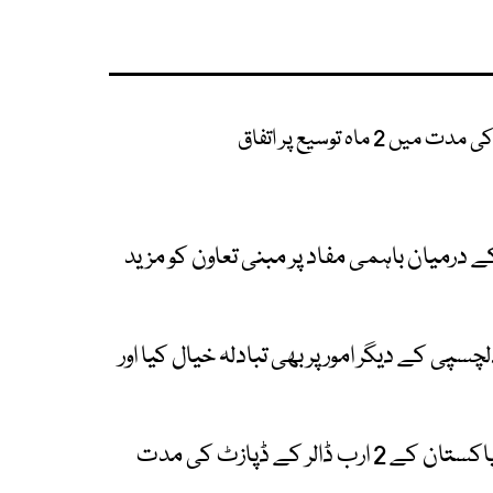
ے درمیان باہمی مفاد پر مبنی تعاون کو مزید
پی کے دیگر امور پر بھی تبادلہ خیال کیا اور
خیال رہے کہ متحدہ عرب امارات نے اصولی طور پر پاکستان کے 2 ارب ڈالر کے ڈپازٹ کی مدت