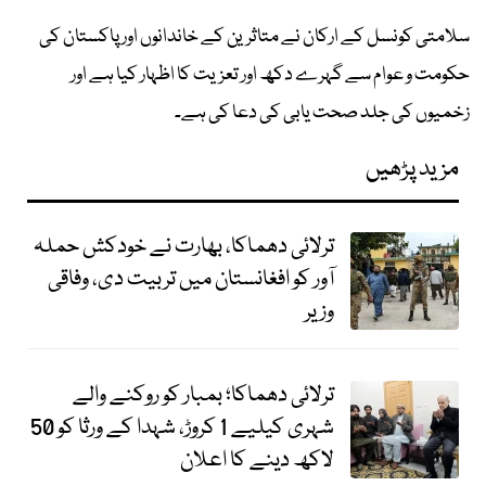
سلامتی کونسل کے ارکان نے متاثرین کے خاندانوں اور پاکستان کی
حکومت و عوام سے گہرے دکھ اور تعزیت کا اظہار کیا ہے اور
زخمیوں کی جلد صحت یابی کی دعا کی ہے۔
مزید پڑھیں
ترلائی دھماکا، بھارت نے خودکش حملہ
آور کو افغانستان میں تربیت دی، وفاقی
وزیر
ترلائی دھماکا؛ بمبار کو روکنے والے
شہری کیلیے 1 کروڑ، شہدا کے ورثا کو 50
لاکھ دینے کا اعلان