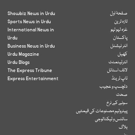
صفحۂ اول
Showbiz News in Urdu
تازہ ترین
Sports News in Urdu
غزہ لہو لہو
International News in
پاکستان
Urdu
انٹر نیشنل
Business News in Urdu
کھیل
Urdu Magazine
انٹرٹینمنٹ
Urdu Blogs
لائف اسٹائل
The Express Tribune
ٹاپ ٹرینڈ
Express Entertainment
دلچسپ و عجیب
صحت
سونے کے نرخ
پیٹرولیم مصنوعات کی قیمتیں
سائنس و ٹیکنالوجی
بلاگ