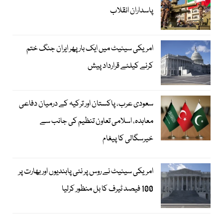
پاسداران انقلاب
امریکی سینیٹ میں ایک بار پھر ایران جنگ ختم
کرنے کیلئے قرارداد پیش
سعودی عرب، پاکستان اور ترکیہ کے درمیان دفاعی
معاہدہ، اسلامی تعاون تنظیم کی جانب سے
خیرسگالی کا پیغام
امریکی سینیٹ نے روس پر نئی پابندیوں اور بھارت پر
100 فیصد ٹیرف کا بل منظور کرلیا