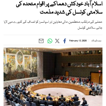
اسلام آباد خودکش دھماکے پر اقوام متحدہ کی
سلامتی کونسل کی شدید مذمت
حملے کے مرتکب، منتظمین، مالی معاونین اور اسپانسرز کو انصاف کے کٹہرے میں لایا
جائے، سلامتی کونسل
ویب ڈیسک
February 13, 2026