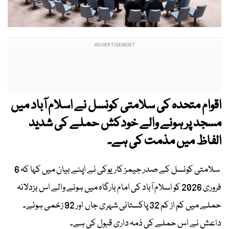
اقوام متحدہ کی سلامتی کونسل نے اسلام آباد میں
مسجد پر ہونے والے خودکش حملے کی شدید
الفاظ میں مذمت کی ہے۔
سلامتی کونسل کے صدر جیمز کاریوکی نے اپنے بیان میں کہا کہ 6
فروری 2026 کو اسلام آباد کی امام بارگاہ میں ہونے والے اس بزدلانہ
حملے میں کم از کم 32 پاکستانی شہری جاں اور 92 زخمی ہوئے۔
داعش نے اس حملے کی ذمہ داری قبول کی ہے۔