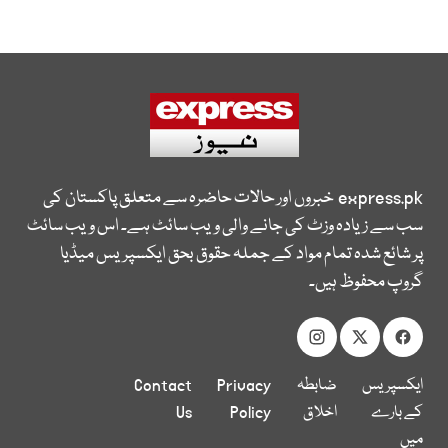
express.pk
خبروں اور حالات حاضرہ سے متعلق پاکستان کی
سب سے زیادہ وزٹ کی جانے والی ویب سائٹ ہے۔ اس ویب سائٹ
پر شائع شدہ تمام مواد کے جملہ حقوق بحق ایکسپریس میڈیا
گروپ محفوظ ہیں۔
ایکسپریس
ضابطہ
Privacy
Contact
کے بارے
اخلاق
Policy
Us
میں