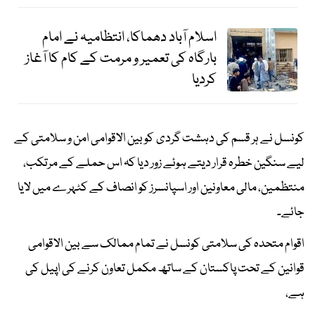
اسلام آباد دھماکا، انتظامیہ نے امام
بارگاہ کی تعمیر و مرمت کے کام کا آغاز
کردیا
کونسل نے ہر قسم کی دہشت گردی کو بین الاقوامی امن و سلامتی کے
لیے سنگین خطرہ قرار دیتے ہوئے زور دیا کہ اس حملے کے مرتکب،
منتظمین، مالی معاونین اور اسپانسرز کو انصاف کے کٹہرے میں لایا
جائے۔
اقوام متحدہ کی سلامتی کونسل نے تمام ممالک سے بین الاقوامی
قوانین کے تحت پاکستان کے ساتھ مکمل تعاون کرنے کی اپیل کی
ہے،