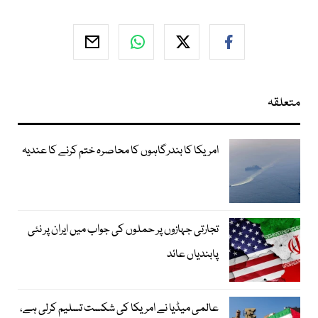
متعلقہ
امریکا کا بندرگاہوں کا محاصرہ ختم کرنے کا عندیہ
تجارتی جہازوں پر حملوں کی جواب میں ایران پر نئی
پابندیاں عائد
عالمی میڈیا نے امریکا کی شکست تسلیم کرلی ہے،