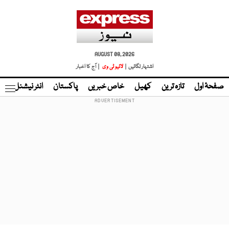
AUGUST 08, 2026
اشتہار لگائیں |
لائیو ٹی وی
| آج کا اخبار
صفحۂ اول
تازہ ترین
کھیل
خاص خبریں
پاکستان
انٹر نیشنل
ٹا