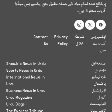
پر شائع شدہ تمام مواد کے جملہ حقوق بحق ایکسپریس میڈیا
گروپ محفوظ ہیں۔
ایکسپریس
ضابطہ
Privacy
Contact
کے بارے
اخلاق
Policy
Us
میں
صفحۂ اول
Showbiz News in Urdu
تازہ ترین
Sports News in Urdu
غزہ لہو لہو
International News in
پاکستان
Urdu
انٹر نیشنل
Business News in Urdu
کھیل
Urdu Magazine
انٹرٹینمنٹ
Urdu Blogs
لائف اسٹائل
The Express Tribune