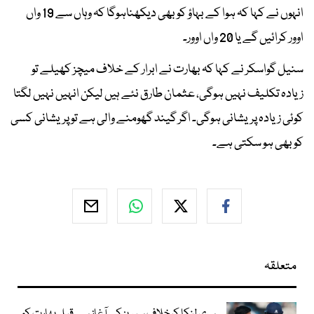
انہوں نے کہا کہ ہوا کے بہاؤ کو بھی دیکھناہوگا کہ وہاں سے 19 واں
اوور کرائیں گے یا 20 واں اوور۔
سنیل گواسکر نے کہا کہ بھارت نے ابرار کے خلاف میچز کھیلے تو
زیادہ تکلیف نہیں ہوگی، عثمان طارق نئے ہیں لیکن انہیں نہیں لگتا
کوئی زیادہ پریشانی ہوگی۔ اگر گیند گھومنے والی ہے تو پریشانی کسی
کو بھی ہو سکتی ہے۔
متعلقہ