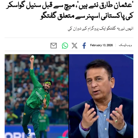
’عثمان طارق نئے ہیں‘، میچ سے قبل سنیل گواسکر
کی پاکستانی اسپنر سے متعلق گفتگو
انہوں نے یہ گفتگو ایک پروگرام کے دوران کی
ویب ڈیسک
February 13, 2026