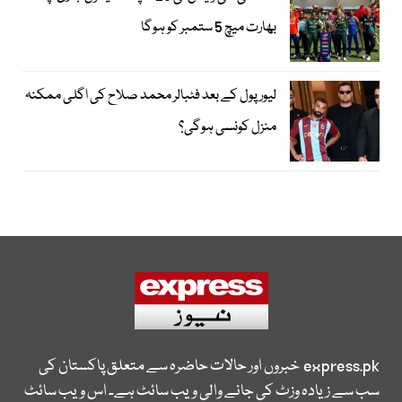
بھارت میچ 5 ستمبر کو ہوگا
لیور پول کے بعد فٹبالر محمد صلاح کی اگلی ممکنہ
منزل کونسی ہوگی؟
express.pk
خبروں اور حالات حاضرہ سے متعلق پاکستان کی
سب سے زیادہ وزٹ کی جانے والی ویب سائٹ ہے۔ اس ویب سائٹ