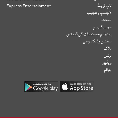
ٹاپ ٹرینڈ
Express Entertainment
دلچسپ و عجیب
صحت
سونے کے نرخ
پیٹرولیم مصنوعات کی قیمتیں
سائنس و ٹیکنالوجی
بلاگ
بزنس
ویڈیوز
جرائم