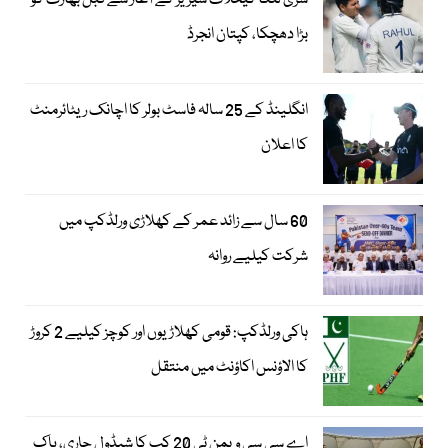
سری لنکا کیخلاف سیریز کے آغاز سے قبل بھارت کو
بڑا دھچکا، کپتان انجرڈ
انگلینڈ کے 25 سالہ فاسٹ بولر کا اچانک ریٹائرمنٹ
کا اعلان
60 سال سے زائد عمر کے کھلاڑی ورلڈکپ میں
شرکت کیلیے روانہ
ہاکی ورلڈکپ: قومی کھلاڑیوں اور کوچز کیلیے 2 کروڑ
کا الاؤنس اکاؤنٹ میں منتقل
اے سی سی ویمن ٹی 20 کپ کا شیڈول جاری، پاک