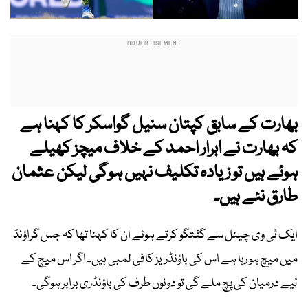
بھارت کے سابق کپتان سنیل گواسکر کا کہنا ہے
کہ بھارت نے ابرار احمد کے خلاف میچز کھیلے
ہوئے ہیں تو زیادہ تکلیف نہیں ہوگی لیکن عثمان
طارق نئے ہیں۔
ایک ٹی وی چینل سے گفتگو کرتے ہوئے ان کا کہنا تھا کہ جس گراؤنڈ
میں میچ ہو رہا ہے اس کی باؤنڈریز کافی لمبی ہیں۔ اگر اس میچ کے
لیے درمیان کی پچ ملے گی تو دونوں طرف کی باؤنڈری برابر ہوگی۔