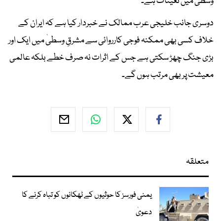
وسطیٰ میں تعینات ہے۔
دوسری جانب خلیجی عرب ممالک نے خبردار کیا ہے کہ ایران کے
خلاف کسی بھی ممکنہ فوجی کارروائی سے مشرقِ وسطیٰ میں ایک اور
بڑی جنگ چھڑ سکتی ہے جس کے اثرات نہ صرف خطے بلکہ عالمی
معیشت پر بھی مرتب ہوں گے۔
متعلقہ
یمنی فورسز کا حوثیوں کے ٹھکانوں کو تباہ کرنے کا
دعویٰ