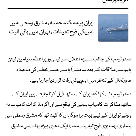
ایران پر ممکنہ حملہ، مشرق وسطیٰ میں
امریکی فوج تعینات، تہران میں ہائی الرٹ
صدر ٹرمپ کی جانب سے یہ اعلان اسرائیلی وزیر اعظم بنیامین نیتن
یاہو سے ملاقات کے بعد سامنے آیا ہے جسے خطے کی موجودہ
صورتحال کے تناظر میں اہم پیش رفت قرار دیا جا رہا ہے۔
صدر ٹرمپ نے کہا کہ ایران کے ساتھ ڈیل کرنا چاہتے ہیں ایران کے
ساتھ مذاکرات کامیاب ہونے کی توقع ہے اور اگر مذاکرات کامیاب نہ
ہوئے تو ایران کے لیے بہت برا ہوگا۔ان کا کہنا تھا کہ مشرق وسطیٰ میں
ہماری بہت بڑی فوج تیار ہے ہمارا ایک بحری بیڑہ پہلے ہی مشرق