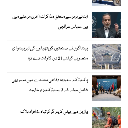
آبنائے ہرمز سے متعلق مذاکرات آخری مرحلے میں
ہیں، عباس عراقچی
پینٹاگون نے صنعتوں کو ہتھیاروں کی تیز پیداواری
منصوبے کیلئے 21 دن کا وقت دے دیا
پاک، ترک، سعودیہ دفاعی معاہدے میں مصر بھی
شامل ہونے کے قریب، ترک وزیر خارجہ
برازیل میں ہیلی کاپٹر گر کر تباہ، 4 افراد ہلاک