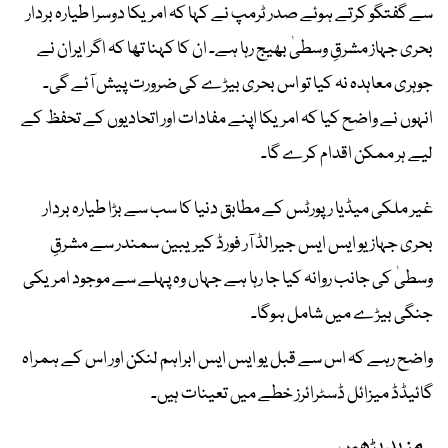
سے گفتگو کرتے ہوئے صدر ٹرمپ نے کہا کہ امریکا دوسرا طیارہ بردار
بحری جہاز مشرقِ وسطیٰ بھیج رہا ہے۔ ان کا کہنا تھا کہ اگر ایران نے
جوہری معاہدہ نہ کیا تو اس بحری بیڑے کی ضرورت پیش آئے گی۔
انہوں نے واضح کیا کہ امریکا اپنے مفادات اور اتحادیوں کے تحفظ کے
لیے ہر ممکن اقدام کرے گا۔
غیر ملکی میڈیا رپورٹس کے مطابق دنیا کا سب سے بڑا طیارہ بردار
بحری جہاز یو ایس ایس جیرالڈ آر فورڈ کیریبین سمندر سے مشرقِ
وسطیٰ کی جانب روانہ کیا جا رہا ہے جہاں وہ پہلے سے موجود امریکی
جنگی بیڑے میں شامل ہوگا۔
واضح رہے کہ اس سے قبل یو ایس ایس ابراہم لنکن اور اس کے ہمراہ
گائیڈڈ میزائل ڈسٹرائرز خطے میں تعینات ہیں۔
مزید پڑھیں