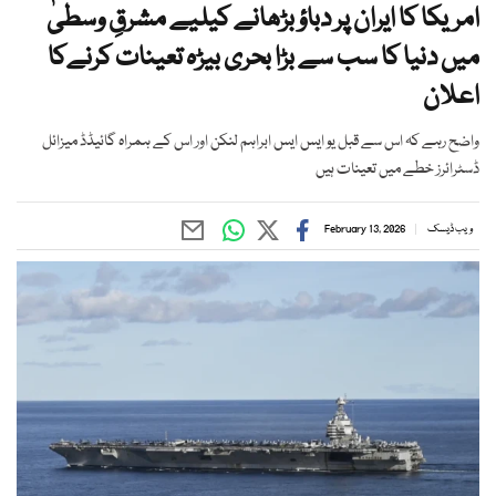
امریکا کا ایران پر دباؤ بڑھانے کیلیے مشرقِ وسطیٰ
میں دنیا کا سب سے بڑا بحری بیڑہ تعینات کرنےکا
اعلان
واضح رہے کہ اس سے قبل یو ایس ایس ابراہم لنکن اور اس کے ہمراہ گائیڈڈ میزائل
ڈسٹرائرز خطے میں تعینات ہیں
ویب ڈیسک
February 13, 2026