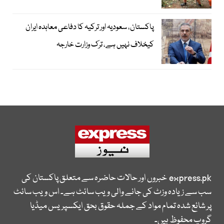
پاکستان، سعودیہ اور ترکیہ کا دفاعی معاہدہ ایران
کیخلاف نہیں ہے، ترک وزارت خارجہ
express.pk
خبروں اور حالات حاضرہ سے متعلق پاکستان کی
سب سے زیادہ وزٹ کی جانے والی ویب سائٹ ہے۔ اس ویب سائٹ
پر شائع شدہ تمام مواد کے جملہ حقوق بحق ایکسپریس میڈیا
گروپ محفوظ ہیں۔