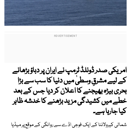
امریکی صدر ڈونلڈ ٹرمپ نے ایران پر دباؤ بڑھانے
کے لیے مشرقِ وسطیٰ میں دنیا کا سب سے بڑا
بحری بیڑہ بھیجنے کا اعلان کر دیا جس کے بعد
خطے میں کشیدگی مزید بڑھنے کا خدشہ ظاہر
کیا جارہا ہے۔
شمالی کیرولائنا کے ایک فوجی اڈے سے روانگی کے موقع پر میڈیا