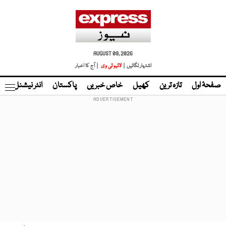
AUGUST 09, 2026
اشتہار لگائیں |
لائیو ٹی وی
| آج کا اخبار
صفحۂ اول
تازہ ترین
کھیل
خاص خبریں
پاکستان
انٹر نیشنل
ٹا