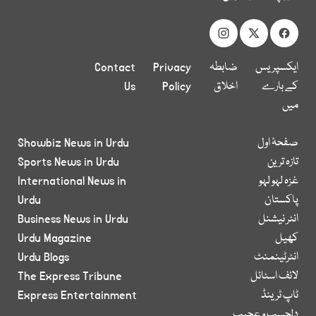
ایکسپریس
ضابطہ
Privacy
Contact
کے بارے
اخلاق
Policy
Us
میں
صفحۂ اول
Showbiz News in Urdu
تازہ ترین
Sports News in Urdu
غزہ لہو لہو
International News in
پاکستان
Urdu
انٹر نیشنل
Business News in Urdu
کھیل
Urdu Magazine
انٹرٹینمنٹ
Urdu Blogs
لائف اسٹائل
The Express Tribune
ٹاپ ٹرینڈ
Express Entertainment
دلچسپ و عجیب