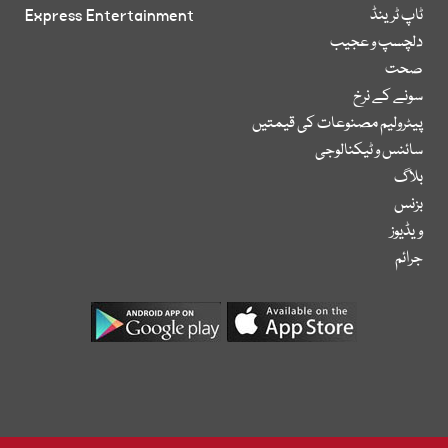
ٹاپ ٹرینڈ
Express Entertainment
دلچسپ و عجیب
صحت
سونے کے نرخ
پیٹرولیم مصنوعات کی قیمتیں
سائنس و ٹیکنالوجی
بلاگ
بزنس
ویڈیوز
جرائم