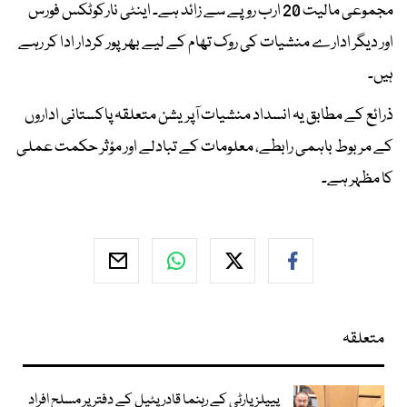
مجموعی مالیت 20 ارب روپے سے زائد ہے۔ اینٹی نارکوٹکس فورس
اور دیگر ادارے منشیات کی روک تھام کے لیے بھرپور کردار ادا کر رہے
ہیں۔
ذرائع کے مطابق یہ انسداد منشیات آپریشن متعلقہ پاکستانی اداروں
کے مربوط باہمی رابطے، معلومات کے تبادلے اور مؤثر حکمت عملی
کا مظہر ہے۔
متعلقہ
پیپلز پارٹی کے رہنما قادر پٹیل کے دفتر پر مسلح افراد