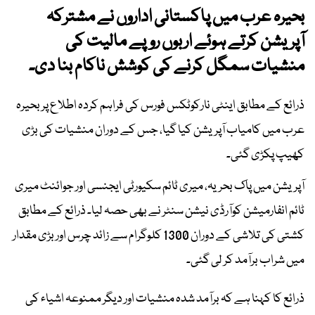
بحیرہ عرب میں پاکستانی اداروں نے مشترکہ
آپریشن کرتے ہوئے اربوں روپے مالیت کی
منشیات سمگل کرنے کی کوشش ناکام بنا دی۔
ذرائع کے مطابق اینٹی نارکوٹکس فورس کی فراہم کردہ اطلاع پر بحیرہ
عرب میں کامیاب آپریشن کیا گیا، جس کے دوران منشیات کی بڑی
کھیپ پکڑی گئی۔
آپریشن میں پاک بحریہ، میری ٹائم سکیورٹی ایجنسی اور جوائنٹ میری
ٹائم انفارمیشن کوآرڈی نیشن سنٹر نے بھی حصہ لیا۔ ذرائع کے مطابق
کشتی کی تلاشی کے دوران 1300 کلوگرام سے زائد چرس اور بڑی مقدار
میں شراب برآمد کر لی گئی۔
ذرائع کا کہنا ہے کہ برآمد شدہ منشیات اور دیگر ممنوعہ اشیاء کی