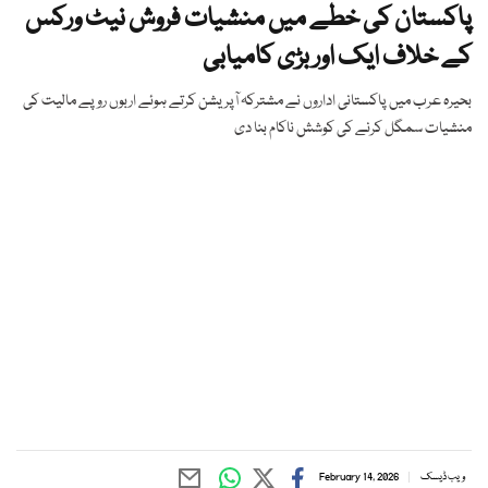
پاکستان کی خطے میں منشیات فروش نیٹ ورکس
کے خلاف ایک اور بڑی کامیابی
بحیرہ عرب میں پاکستانی اداروں نے مشترکہ آپریشن کرتے ہوئے اربوں روپے مالیت کی
منشیات سمگل کرنے کی کوشش ناکام بنا دی
ویب ڈیسک
February 14, 2026