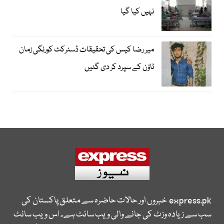
نہیں کیا گیا
میر رضا کیس کی تحقیقات ڈسٹرکٹ کورنگی زمان
ٹاؤن کے سپرد کر دی گئیں
express.pk
خبروں اور حالات حاضرہ سے متعلق پاکستان کی
سب سے زیادہ وزٹ کی جانے والی ویب سائٹ ہے۔ اس ویب سائٹ