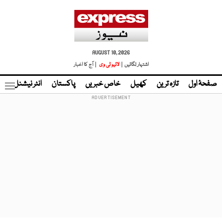
AUGUST 10, 2026
اشتہار لگائیں |
لائیو ٹی وی
| آج کا اخبار
صفحۂ اول
تازہ ترین
کھیل
خاص خبریں
پاکستان
انٹر نیشنل
ٹا