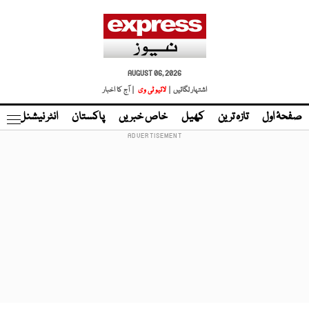
AUGUST 06, 2026
اشتہار لگائیں |
لائیو ٹی وی
| آج کا اخبار
صفحۂ اول
تازہ ترین
کھیل
خاص خبریں
پاکستان
انٹر نیشنل
ٹا