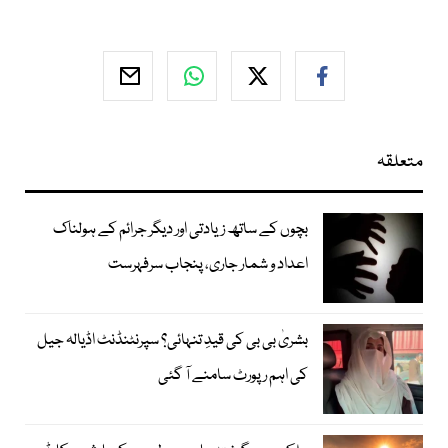
متعلقہ
بچوں کے ساتھ زیادتی اور دیگر جرائم کے ہولناک
اعداد و شمار جاری، پنجاب سرفہرست
بشریٰ بی بی کی قیدِ تنہائی؟ سپرنٹنڈنٹ اڈیالہ جیل
کی اہم رپورٹ سامنے آ گئی