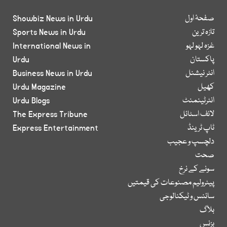
صفحۂ اول
Showbiz News in Urdu
تازہ ترین
Sports News in Urdu
غزہ لہو لہو
International News in
پاکستان
Urdu
انٹر نیشنل
Business News in Urdu
کھیل
Urdu Magazine
انٹرٹینمنٹ
Urdu Blogs
لائف اسٹائل
The Express Tribune
ٹاپ ٹرینڈ
Express Entertainment
دلچسپ و عجیب
صحت
سونے کے نرخ
پیٹرولیم مصنوعات کی قیمتیں
سائنس و ٹیکنالوجی
بلاگ
بزنس