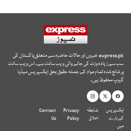
express.pk
خبروں اور حالات حاضرہ سے متعلق پاکستان کی
سب سے زیادہ وزٹ کی جانے والی ویب سائٹ ہے۔ اس ویب سائٹ
پر شائع شدہ تمام مواد کے جملہ حقوق بحق ایکسپریس میڈیا
گروپ محفوظ ہیں۔
ایکسپریس
ضابطہ
Privacy
Contact
کے بارے
اخلاق
Policy
Us
میں