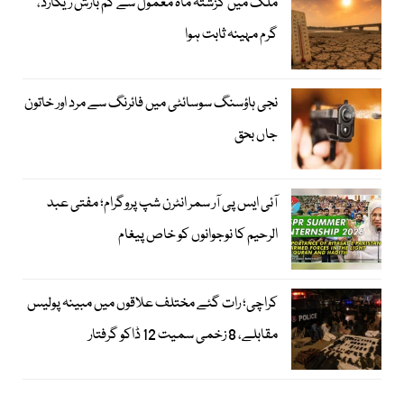
ملک میں گزشتہ ماہ معمول سے کم بارش ریکارڈ،
گرم مہینہ ثابت ہوا
نجی ہاؤسنگ سوسائٹی میں فائرنگ سے مرد اور خاتون
جاں بحق
آئی ایس پی آر سمر انٹرن شپ پروگرام؛ مفتی عبد
الرحیم کا نوجوانوں کو خاص پیغام
کراچی؛ رات گئے مختلف علاقوں میں مبینہ پولیس
مقابلے، 8 زخمی سمیت 12 ڈاکو گرفتار