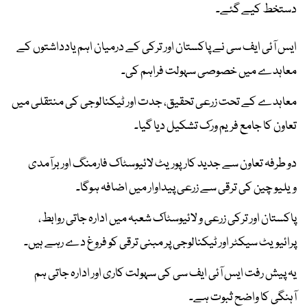
دستخط کیے گئے۔
ایس آئی ایف سی نے پاکستان اور ترکی کے درمیان اہم یادداشتوں کے
معاہدے میں خصوصی سہولت فراہم کی۔
معاہدے کے تحت زرعی تحقیق، جدت اور ٹیکنالوجی کی منتقلی میں
تعاون کا جامع فریم ورک تشکیل دیا گیا۔
دو طرفہ تعاون سے جدید کارپوریٹ لائیوسٹاک فارمنگ اور برآمدی
ویلیو چین کی ترقی سے زرعی پیداوار میں اضافہ ہوگا۔
پاکستان اور ترکی زرعی و لائیوسٹاک شعبہ میں ادارہ جاتی روابط،
پرائیویٹ سیکٹر اور ٹیکنالوجی پر مبنی ترقی کو فروغ دے رہے ہیں۔
یہ پیش رفت ایس آئی ایف سی کی سہولت کاری اور ادارہ جاتی ہم
آہنگی کا واضح ثبوت ہے۔