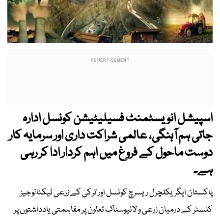
اسپیشل انویسٹمنٹ فسیلیٹیشن کونسل ادارہ
جاتی ہم آہنگی، عالمی شراکت داری اور سرمایہ کار
دوست ماحول کے فروغ میں اہم کردار ادا کر رہی
ہے۔
پاکستان ایگریکلچرل ریسرچ کونسل اور ترکی کے زرعی ٹیکنالوجیز
کلسٹر کے درمیان زرعی و لائیوسٹاک تعاون پر مفاہمتی یادداشتوں پر