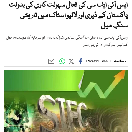
ایس آئی ایف سی کی فعال سہولت کاری کی بدولت
پاکستان کے ڈیری اور لائیو اسٹاک میں تاریخی
سنگِ میل
ایس آئی ایف سی ادارہ جاتی ہم آہنگی، عالمی شراکت داری اور سرمایہ کار دوست ماحول
کےلیے اہم کردار ادا کر رہی ہے
ویب ڈیسک
February 14, 2026