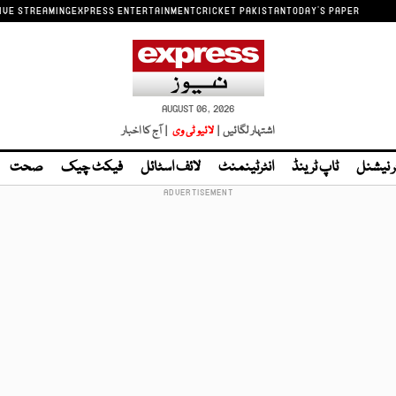
IVE STREAMING
EXPRESS ENTERTAINMENT
CRICKET PAKISTAN
TODAY'S PAPER
AUGUST 06, 2026
اشتہار لگائیں |
لائیو ٹی وی
| آج کا اخبار
ر نیشنل
ٹاپ ٹرینڈ
انٹرٹینمنٹ
لائف اسٹائل
فیکٹ چیک
صحت