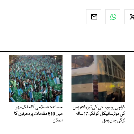
کراچی یونیورسٹی کی تیز رفتار بس
جماعت اسلامی کا ملک بھر
کی موٹرسائیکل کو ٹکر، 17 سالہ
میں 510 مقامات پر دھرنوں کا
لڑکی جاں بحق
اعلان