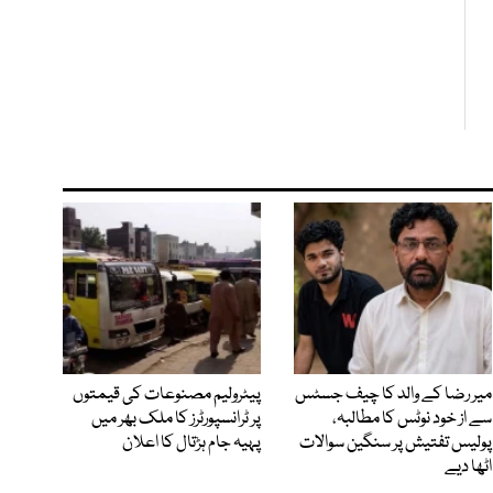
میر رضا کے والد کا چیف جسٹس
پیٹرولیم مصنوعات کی قیمتوں
سے از خود نوٹس کا مطالبہ،
پر ٹرانسپورٹرز کا ملک بھر میں
پولیس تفتیش پر سنگین سوالات
پہیہ جام ہڑتال کا اعلان
اٹھا دیے