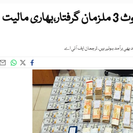
غیر قانونی ایکسچینج میں ملوث 3 ملزمان گرفتار،بھاری مالیت
د بھی برآمد ہوئے ہیں، ترجمان ایف آئی اے