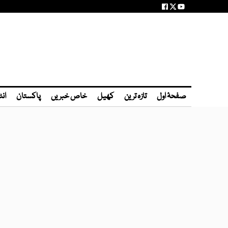
صفحۂ اول
تازہ ترین
کھیل
خاص خبریں
پاکستان
انٹ