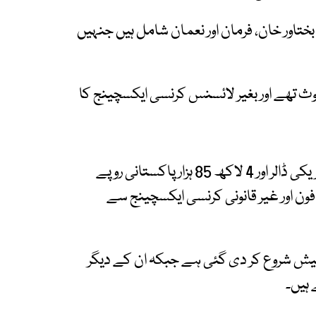
ختاور خان، فرمان اور نعمان شامل ہیں جنہیں
وث تھے اور بغیر لائسنس کرنسی ایکسچینج کا
کارروائی کے دوران ملزمان کے قبضے سے 15 ہزار امریکی ڈالر اور 4 لاکھ 85 ہزار پاکستانی روپے
ون اور غیر قانونی کرنسی ایکسچینج سے
تیش شروع کر دی گئی ہے جبکہ ان کے دیگر
ہیں۔