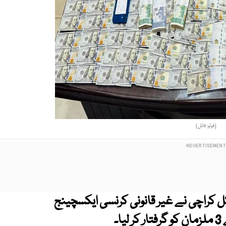
(فوٹو: فائل)
کراچی نے غیر قانونی کرنسی ایکسچینج
۔