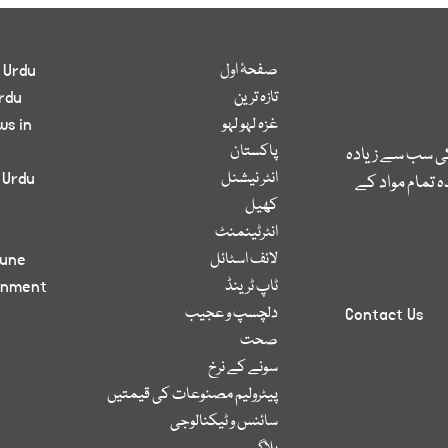
صفحۂ اول
 Urdu
تازہ ترین
rdu
غزہ لہو لہو
ws in
پاکستان
کی سب سے زیادہ
انٹر نیشنل
 Urdu
 تمام مواد کے
کھیل
انٹرٹینمنٹ
لائف اسٹائل
bune
ٹاپ ٹرینڈ
inment
دلچسپ و عجیب
Contact Us
صحت
سونے کے نرخ
پیٹرولیم مصنوعات کی قیمتیں
سائنس و ٹیکنالوجی