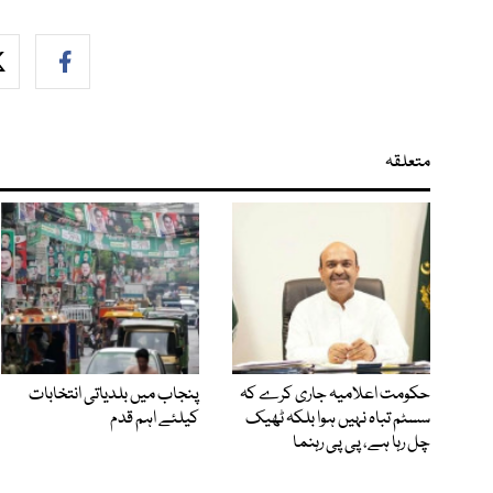
متعلقہ
حکومت اعلامیہ جاری کرے کہ
پنجاب میں بلدیاتی انتخابات
سسٹم تباہ نہیں ہوا بلکہ ٹھیک
کیلئے اہم قدم
چل رہا ہے، پی پی رہنما