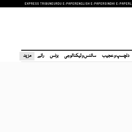
EXPRESS TRIBUNE
URDU E-PAPER
ENGLISH E-PAPER
SINDHI E-PAPER
L
دلچسپ و عجیب
سائنس و ٹیکنالوجی
بزنس
رائے
مزید