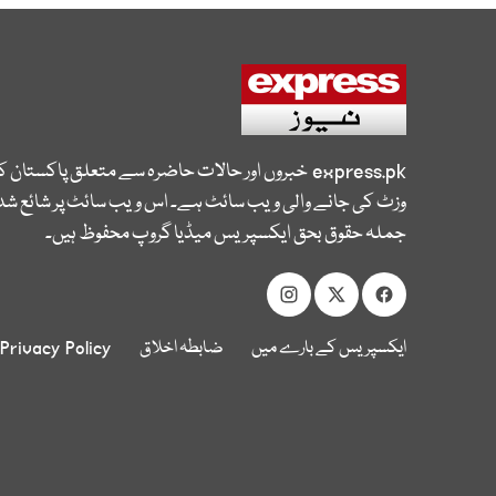
express.pk
خبروں اور حالات حاضرہ سے متعلق پاکستان 
وزٹ کی جانے والی ویب سائٹ ہے۔ اس ویب سائٹ پر شائع شدہ
جملہ حقوق بحق ایکسپریس میڈیا گروپ محفوظ ہیں۔
ایکسپریس کے بارے میں
ضابطہ اخلاق
Privacy Policy