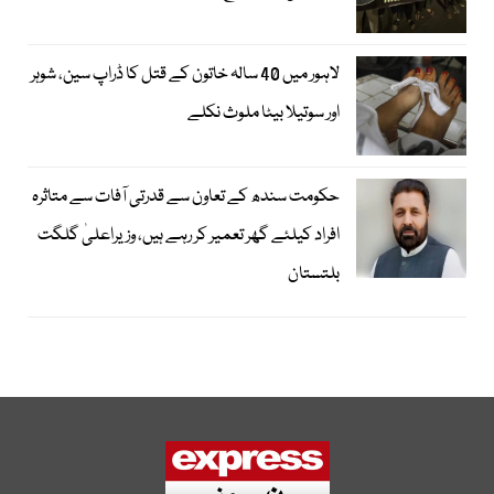
لاہور میں 40 سالہ خاتون کے قتل کا ڈراپ سین، شوہر
اور سوتیلا بیٹا ملوث نکلے
حکومت سندھ کے تعاون سے قدرتی آفات سے متاثرہ
افراد کیلئے گھر تعمیر کر رہے ہیں، وزیراعلیٰ گلگت
بلتستان