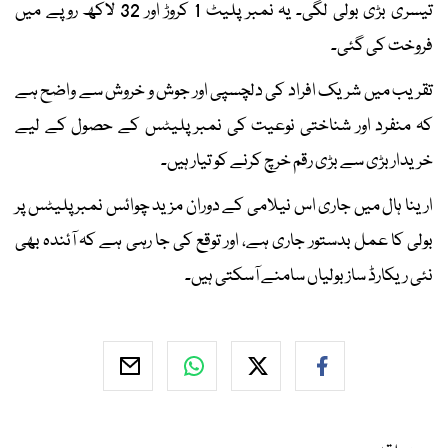
تیسری بڑی بولی لگی۔ یہ نمبر پلیٹ 1 کروڑ اور 32 لاکھ روپے میں
فروخت کی گئی۔
تقریب میں شریک افراد کی دلچسپی اور جوش و خروش سے واضح ہے
کہ منفرد اور شناختی نوعیت کی نمبر پلیٹس کے حصول کے لیے
خریدار بڑی سے بڑی رقم خرچ کرنے کو تیار ہیں۔
ارینا ہال میں جاری اس نیلامی کے دوران مزید چوائس نمبر پلیٹس پر
بولی کا عمل بدستور جاری ہے، اور توقع کی جا رہی ہے کہ آئندہ بھی
نئی ریکارڈ ساز بولیاں سامنے آسکتی ہیں۔