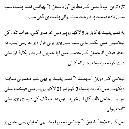
تازہ ترین اپ ڈیٹس کے مطابق ’’وزیرستان 1‘‘ چوائس نمبر پلیٹ سب
سے زیادہ قیمت پر فروخت ہونے والی پلیٹ بن گئی ہے۔
یہ نمبر پلیٹ 4 کروڑ اور 6 لاکھ روپے میں خریدی گئی، جو اب تک کی
نیلامیوں میں لگنے والی سب سے بڑی بولی قرار دی جا رہی ہے۔ یہ
اعزاز فیض الرحمان کے حصے میں آیا جنہوں نے یہ ریکارڈ توڑ بولی
دے کر نمبر پلیٹ اپنے نام کر لی۔
نیلامی کے دوران ’’مہمند 1‘‘ نمبر پلیٹ پر بھی غیر معمولی مقابلہ
دیکھنے میں آیا۔ یہ پلیٹ 3 کروڑ اور 21 لاکھ روپے میں فروخت ہوئی
اور اسے حاجی ظاہر گل نے خریدا۔ یوں یہ اب تک کی دوسری بڑی بولی
ثابت ہوئی۔
اس کے علاوہ ’’پشتون 1‘‘ چوائس نمبر پلیٹ بھی نمایاں رہی، جس پر