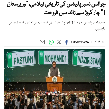
چوائس نمبر پلیٹس کی تاریخی نیلامی، ’’وزیرستان
1‘‘ چار کروڑ سے زائد میں فروخت
منفرد نمبر پلیٹس ’’مہمند 1‘‘ اور ’’پشتون 1‘‘ بھی قیمتوں میں نمایاں، خریداروں کی
دلچسپی
ویب ڈیسک
February 14, 2026