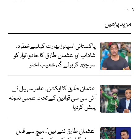
ہے۔
مزید پڑھیں
پاکستانی اسپنرز بھارت کیلیےخطرہ،
شاداب اور عثمان طارق کا جادو اتوار کو
سر چڑھ کر بولے گا، شعیب اختر
عثمان طارق کا ایکشن، عامر سہیل نے
آئی سی سی قوانین کے تحت عملی نمونہ
پیش کردیا
’عثمان طارق نئے ہیں‘، میچ سے قبل