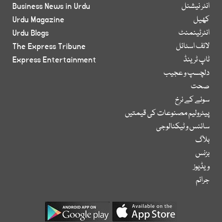
انٹر نیشنل
Business News in Urdu
کھیل
Urdu Magazine
انٹرٹینمنٹ
Urdu Blogs
لائف اسٹائل
The Express Tribune
ٹاپ ٹرینڈ
Express Entertainment
دلچسپ و عجیب
صحت
سونے کے نرخ
پیٹرولیم مصنوعات کی قیمتیں
سائنس و ٹیکنالوجی
بلاگ
بزنس
ویڈیوز
جرائم