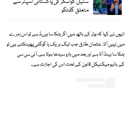
سنیل گواسکر کی پاکستانی اسپنر سے
متعلق گفتگو
انہوں نے کہا کہ بولر کے ہاتھ میں اگر ہلکا سا بیںڈ ہے تو اس زمرے
میں نہیں آتا، عثمان طارق جب لیگ بریک یا گوگلی پھینکتے ہیں تو
ہلکا سا بینڈ آتا ہے اور بعد میں بازو سیدھا ہوتا ہے، آئی سی سی
کے بائیو میکنیکل قانون کے تحت اس کی اجازت ہے۔