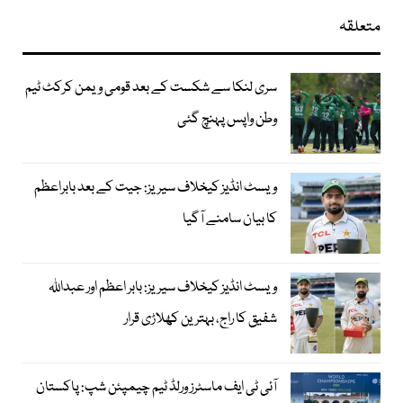
متعلقہ
سری لنکا سے شکست کے بعد قومی ویمن کرکٹ ٹیم
وطن واپس پہنچ گئی
ویسٹ انڈیز کیخلاف سیریز: جیت کے بعد بابراعظم
کا بیان سامنے آگیا
ویسٹ انڈیز کیخلاف سیریز: بابر اعظم اور عبداللہ
شفیق کا راج، بہترین کھلاڑی قرار
آئی ٹی ایف ماسٹرز ورلڈ ٹیم چیمپئن شپ: پاکستان