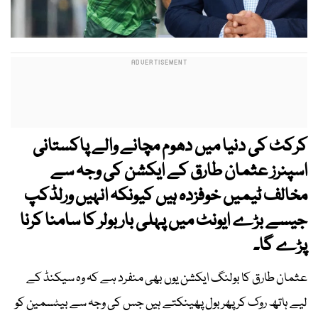
کرکٹ کی دنیا میں دھوم مچانے والے پاکستانی
اسپنرز عثمان طارق کے ایکشن کی وجہ سے
مخالف ٹیمیں خوفزدہ ہیں کیونکہ انہیں ورلڈکپ
جیسے بڑے ایونٹ میں پہلی بار بولر کا سامنا کرنا
پڑے گا۔
عثمان طارق کا بولنگ ایکشن یوں بھی منفرد ہے کہ وہ سیکنڈ کے
لیے ہاتھ روک کر پھر بول پھینکتے ہیں جس کی وجہ سے بیٹسمین کو