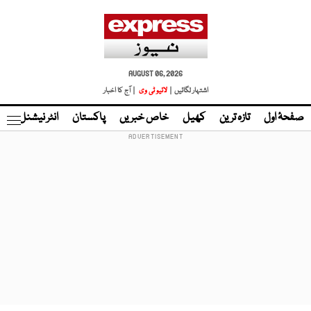
AUGUST 06, 2026
اشتہار لگائیں |
لائیو ٹی وی
| آج کا اخبار
صفحۂ اول
تازہ ترین
کھیل
خاص خبریں
پاکستان
انٹر نیشنل
ٹا