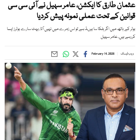
عثمان طارق کا ایکشن، عامر سہیل نے آئی سی سی
قوانین کے تحت عملی نمونہ پیش کردیا
بولر کے ہاتھ میں اگر ہلکا سا بیںڈ ہے تو اس زمرے میں نہیں آتا، بہت سارے بولرز ایسا
کررہے ہیں، عامر سہیل
ویب ڈیسک
February 14, 2026