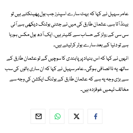
عامر سہیل نے کہا کہ بہت سارے اسپنرز جب بول پھینکتے ہیں تو
بینڈ آتا ہے، عثمان طارق کی میں نے جتنی بولنگ دیکھی ہے آئی
سی سی کے رولز کے حساب سے کلیئر ہیں، ایک آدھ بول مکس ہورہا
ہے تو دنیا کے بعد سارے بولر کرلیتے ہیں۔
انہوں نے کہا کہ اس بنیاد پر پابندی کا سوچیں گے تو عثمان طارق کے
ساتھ یہ ناانصافی ہوگی۔ عامر سہیل نے کہا کہ ان ساری باتوں کی سب
سے بڑی وجہ یہ ہے کہ عثمان طارق کے بولنگ ایکشن کی وجہ سے
مخالف ٹیمیں خوفزدہ ہیں۔