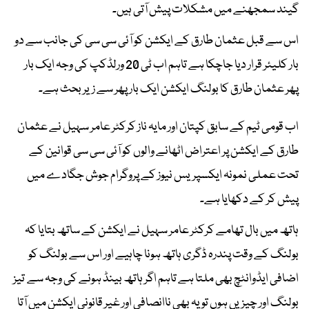
گیند سمجھنے میں مشکلات پیش آتی ہیں۔
اس سے قبل عثمان طارق کے ایکشن کو آئی سی سی کی جانب سے دو
بار کلیئر قرار دیا جاچکا ہے تاہم اب ٹی 20 ورلڈکپ کی وجہ ایک بار
پھر عثمان طارق کا بولنگ ایکشن ایک بار پھر سے زیر بحث ہے۔
اب قومی ٹیم کے سابق کپتان اور مایہ ناز کرکٹر عامر سہیل نے عثمان
طارق کے ایکشن پر اعتراض اٹھانے والوں کو آئی سی سی قوانین کے
تحت عملی نمونہ ایکسپریس نیوز کے پروگرام جوش جگادے میں
پیش کر کے دکھایا ہے۔
ہاتھ میں بال تھامے کرکٹر عامر سہیل نے ایکشن کے ساتھ بتایا کہ
بولنگ کے وقت پندرہ ڈگری ہاتھ ہونا چاہیے اور اس سے بولنگ کو
اضافی ایڈوانٹچ بھی ملتا ہے تاہم اگر ہاتھ بینڈ ہونے کی وجہ سے تیز
بولنگ اور چیزیں ہوں تو یہ بھی ناانصافی اور غیر قانونی ایکشن میں آتا