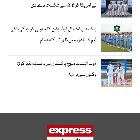
نے امریکا کو 0-3 سے شکست دے دی
پاکستان فٹ بال فیڈریشن کا جنوبی کوریا کی ہاکی
ٹیم کے اعزاز میں ظہرانے کا اہتمام
دوسرا ٹیسٹ میچ: پاکستان نے ویسٹ انڈیز کو 8
وکٹوں سے ہرا دیا