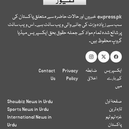
express.pk
خبروں اور حالات حاضرہ سے متعلق پاکستان کی
سب سے زیادہ وزٹ کی جانے والی ویب سائٹ ہے۔ اس ویب سائٹ
پر شائع شدہ تمام مواد کے جملہ حقوق بحق ایکسپریس میڈیا
گروپ محفوظ ہیں۔
ایکسپریس
ضابطہ
Privacy
Contact
کے بارے
اخلاق
Policy
Us
میں
صفحۂ اول
Showbiz News in Urdu
تازہ ترین
Sports News in Urdu
غزہ لہو لہو
International News in
پاکستان
Urdu