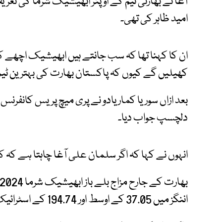
آغا نے بھارتی ٹیم کے اوپنر ابھیشیک شرما کی تع
امید ظاہر کی تھی۔
ان کا کہنا تھا کہ سب جانتے ہیں ابھیشیک اچھے کھل
کھیلیں گے کیوں کہ پاکستان بھارت کی بہترین ٹیم
بعد ازاں سوریا کمار یادو نے پری میچ پریس کانفرنس
دلچسپ جواب دیا۔
انہوں نے کہا کہ اگر سلمان علی آغا چاہتا ہے کہ 
اننگز میں 37.05 کے اوسط اور 194.74 کے اسٹرائیک ریٹ کے ساتھ 1297 رنز اسکور کر چکے ہیں۔