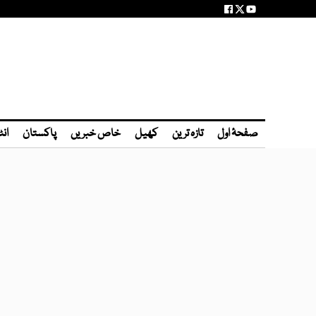
صفحۂ اول
تازہ ترین
کھیل
خاص خبریں
پاکستان
انٹ