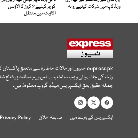
60 سال سے زائد عمر کے کھلاڑی
ہاکی ورلڈکپ: قومی کھلاڑیوں اور
ورلڈکپ میں شرکت کیلیے روانہ
کوچز کیلیے 2 کروڑ کا الاؤنس
اکاؤنٹ میں منتقل
express.pk
خبروں اور حالات حاضرہ سے متعلق پاکستان 
وزٹ کی جانے والی ویب سائٹ ہے۔ اس ویب سائٹ پر شائع شدہ
جملہ حقوق بحق ایکسپریس میڈیا گروپ محفوظ ہیں۔
ایکسپریس کے بارے میں
ضابطہ اخلاق
Privacy Policy