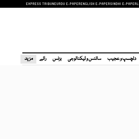
EXPRESS TRIBUNE
URDU E-PAPER
ENGLISH E-PAPER
SINDHI E-PAPER
L
دلچسپ و عجیب
سائنس و ٹیکنالوجی
بزنس
رائے
مزید