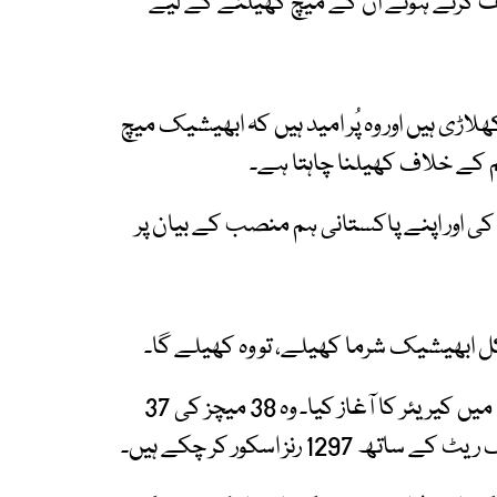
ریف کرتے ہوئے ان کے میچ کھیلنے کے لیے
اڑی ہیں اور وہ پُر امید ہیں کہ ابھیشیک میچ
 کے خلاف کھیلنا چاہتا ہے۔
 کی اور اپنے پاکستانی ہم منصب کے بیان پر
کل ابھیشیک شرما کھیلے، تو وہ کھیلے گا۔
بھارت کے جارح مزاج بلے باز ابھیشیک شرما 2024 میں کیریئر کا آغاز کیا۔ وہ 38 میچز کی 37