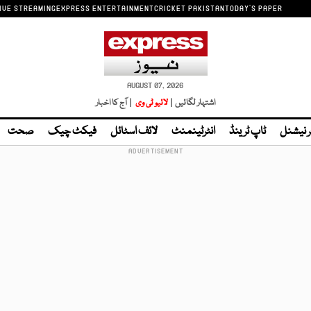
IVE STREAMING
EXPRESS ENTERTAINMENT
CRICKET PAKISTAN
TODAY'S PAPER
AUGUST 07, 2026
اشتہار لگائیں |
لائیو ٹی وی
| آج کا اخبار
ر نیشنل
ٹاپ ٹرینڈ
انٹرٹینمنٹ
لائف اسٹائل
فیکٹ چیک
صحت