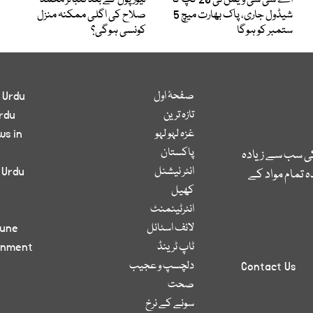
اے سی سی ویمن ٹی 20 کپ کا
لیور پول کے بعد فٹبالر محمد
شیڈول جاری، پاک بھارت میچ 5
صلاح کی اگلی ممکنہ منزل
ستمبر کو ہوگا
کونسی ہوگی؟
صفحۂ اول
 Urdu
تازہ ترین
rdu
غزہ لہو لہو
ws in
پاکستان
کی سب سے زیادہ
انٹر نیشنل
 Urdu
 تمام مواد کے
کھیل
انٹرٹینمنٹ
لائف اسٹائل
bune
ٹاپ ٹرینڈ
inment
دلچسپ و عجیب
Contact Us
صحت
سونے کے نرخ