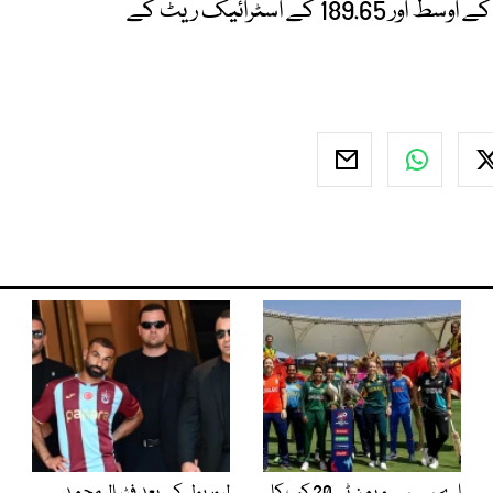
پاکستان کے خلاف تین میچز میں انہوں نے 36.66 کے اوسط اور 189.65 کے اسٹرائیک ریٹ کے