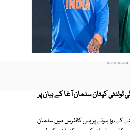
ی ٹوئنٹی کپتان سلمان آغا کے بیان پر
ہفتے کے روز ہونے پریس کانفرس میں سلمان