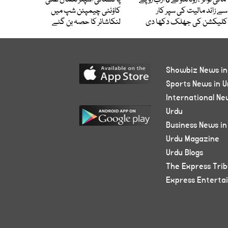
’مائی ٹوائز‘، رونالڈو نے 8 ارب روپے
پاکستانی اسپنر نعمان علی
سے زائد مالیت کی سپر کار
کاؤنٹی چیمپئن شپ میں
کلیکشن کی جھلک دکھا دی
لنکاشائر کا حصہ بن گئے
Showbiz News in
Sports News in U
International Ne
Urdu
Business News in
Urdu Magazine
Urdu Blogs
The Express Tri
Express Enterta