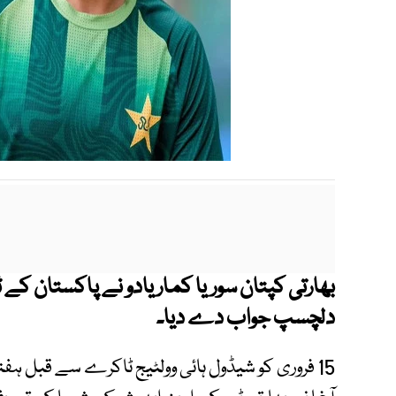
بھارتی کپتان سوریا کمار یادو نے پاکستان کے ٹ
دلچسپ جواب دے دیا۔
15 فروری کو شیڈول ہائی وولٹیج ٹاکرے سے قبل 