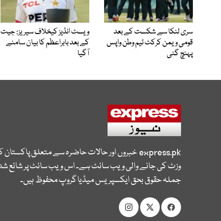
سری لنکا سے شکست کے بعد
ویسٹ انڈیز کیخلاف سیریز: جیت
قومی ویمن کرکٹ ٹیم وطن واپس
کے بعد بابراعظم کا بیان سامنے
پہنچ گئی
آگیا
express.pk
خبروں اور حالات حاضرہ سے متعلق پاکستان 
وزٹ کی جانے والی ویب سائٹ ہے۔ اس ویب سائٹ پر شائع شدہ
جملہ حقوق بحق ایکسپریس میڈیا گروپ محفوظ ہیں۔