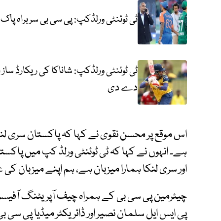
ٹی ٹوئنٹی ورلڈکپ: پی سی بی سربراہ پاک
دے دی
اس موقع پر محسن نقوی نے کہا کہ پاکستان سری لن
ہے۔ انہوں نے کہا کہ ٹی ٹوئنٹی ورلڈ کپ میں پاکست
اور سری لنکا ہمارا میزبان ہے، ہم اپنے میزبان کی عز
چیئرمین پی سی بی کے ہمراہ چیف آپریٹنگ آفیسر 
پی ایس ایل سلمان نصیر اور ڈائریکٹر میڈیا پی سی بی