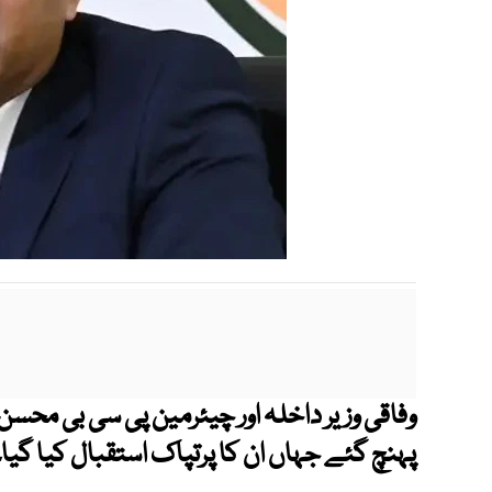
وفاقی وزیر داخلہ اور چیئرمین پی سی بی محسن
پہنچ گئے جہاں ان کا پرتپاک استقبال کیا گیا۔