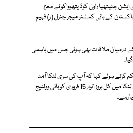
ی ایشن جنیتھیا راون کوڈ یتھوواکو نے معزز
اکستان کے ہائی کمشنر میجر جنرل (ر) فہیم
 کے درمیان ملاقات بھی ہوئی جس میں باہمی
گیا۔
کم کرتے ہوئے کہا کہ آپ کی سری لنکا آمد
ہمارے لیے باعثِ مسرت ہے۔واضح رہے کہ سری لنکا میں کل بروز اتوار 15 فروری کو ہائی وولٹیج
یارہے۔