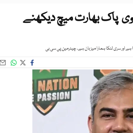
وی پاک بھارت میچ دیکھنے
 ہے اور سری لنکا ہمارا میزبان ہے، چیئرمین پی سی بی