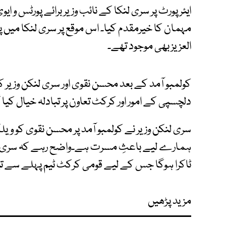
ایئرپورٹ پر سری لنکا کے نائب وزیر برائے پورٹس و ایو
مہمان کا خیرمقدم کیا۔ اس موقع پر سری لنکا میں پ
العزیز بھی موجود تھے۔
کولمبو آمد کے بعد محسن نقوی اور سری لنکن وزیر
دلچسپی کے امور اور کرکٹ تعاون پر تبادلہ خیال کیا 
سری لنکن وزیر نے کولمبو آمد پر محسن نقوی کو ویل
ٹاکرا ہوگا جس کے لیے قومی کرکٹ ٹیم پہلے سے ت
مزید پڑھیں