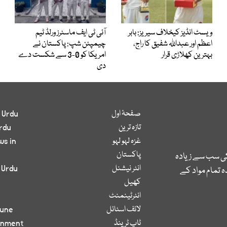
ویسٹ انڈیز کیخلاف سیریز: بابر
آئی ٹی ایف ماسٹرز ورلڈ ٹیم
اعظم اور عبداللہ شفیق کا راج،
چیمپئن شپ: پاکستان نے
بہترین کھلاڑی قرار
امریکا کو 0-3 سے شکست دے
دی
صفحۂ اول
 Urdu
تازہ ترین
rdu
غزہ لہو لہو
ws in
پاکستان
کی سب سے زیادہ
انٹر نیشنل
 Urdu
 تمام مواد کے
کھیل
انٹرٹینمنٹ
لائف اسٹائل
bune
ٹاپ ٹرینڈ
inment