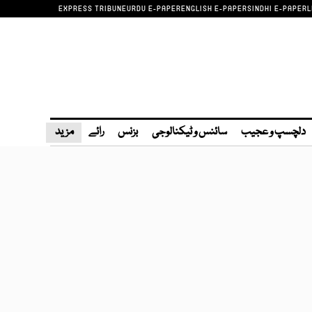
EXPRESS TRIBUNE
URDU E-PAPER
ENGLISH E-PAPER
SINDHI E-PAPER
L
دلچسپ و عجیب
سائنس و ٹیکنالوجی
بزنس
رائے
مزید