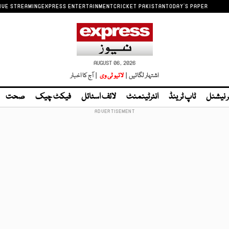
IVE STREAMING
EXPRESS ENTERTAINMENT
CRICKET PAKISTAN
TODAY'S PAPER
AUGUST 06, 2026
اشتہار لگائیں |
لائیو ٹی وی
| آج کا اخبار
ر نیشنل
ٹاپ ٹرینڈ
انٹرٹینمنٹ
لائف اسٹائل
فیکٹ چیک
صحت