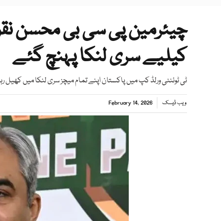
چیئرمین پی سی بی محسن نق
کیلیے سری لنکا پہنچ گئے
ٹی ٹوئنٹی ورلڈ کپ میں پاکستان اپنے تمام میچز سری لنکا میں کھیل رہا
ویب ڈیسک
February 14, 2026