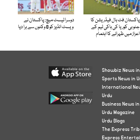
پاکستان فٹ بال فیڈریشن کا
دوسرا ٹیسٹ میچ: پاکستان نے
جنوبی کوریا کی ہاکی ٹیم کے
ویسٹ انڈیز کو 8 وکٹوں سے ہرا دیا
اعزاز میں ظہرانے کا اہتمام
Showbiz News in
Sports News in U
International Ne
Urdu
Business News in
Urdu Magazine
Urdu Blogs
The Express Tri
Express Enterta