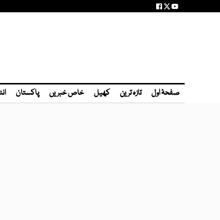
صفحۂ اول
تازہ ترین
کھیل
خاص خبریں
پاکستان
انٹ