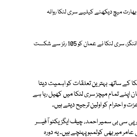
 بھارت میچ دیکھنے کیلیے سری لنکا روانہ
ٹی ٹوئنٹی ورلڈکپ: شاناکا کی ریکارڈ ساز اننگز، سری لنکا نے عمان کو 105 رنز سے شکست
کا کے ساتھ بہترین تعلقات کو اہمیت دیتا
ان اپنے تمام میچز سری لنکا میں کھیل رہا ہے
ت و احترام کو اولین ترجیح دیتے ہیں۔
پی سی بی سمیر احمد، چیف ایگزیکٹو آفیسر
 عامر میر بھی کولمبو پہنچے ہیں۔ یہ دورہ