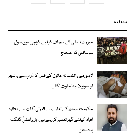
متعلقہ
میر رضا علی کے انصاف کیلیے کراچی میں سول
سوسائٹی کا احتجاج
لاہور میں 40 سالہ خاتون کے قتل کا ڈراپ سین، شوہر
اور سوتیلا بیٹا ملوث نکلے
حکومت سندھ کے تعاون سے قدرتی آفات سے متاثرہ
افراد کیلئے گھر تعمیر کر رہے ہیں، وزیراعلیٰ گلگت
بلتستان