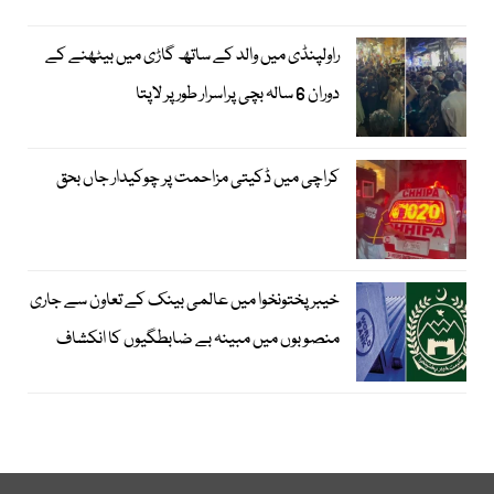
راولپنڈی میں والد کے ساتھ گاڑی میں بیٹھنے کے
دوران 6 سالہ بچی پراسرار طور پر لاپتا
کراچی میں ڈکیتی مزاحمت پر چوکیدار جاں بحق
خیبرپختونخوا میں عالمی بینک کے تعاون سے جاری
منصوبوں میں مبینہ بے ضابطگیوں کا انکشاف