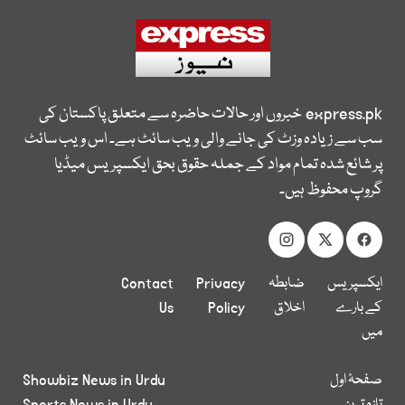
express.pk
خبروں اور حالات حاضرہ سے متعلق پاکستان کی
سب سے زیادہ وزٹ کی جانے والی ویب سائٹ ہے۔ اس ویب سائٹ
پر شائع شدہ تمام مواد کے جملہ حقوق بحق ایکسپریس میڈیا
گروپ محفوظ ہیں۔
ایکسپریس
ضابطہ
Privacy
Contact
کے بارے
اخلاق
Policy
Us
میں
صفحۂ اول
Showbiz News in Urdu