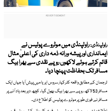
راولپنڈی میں موٹروے پولیس نے
راولپنڈی:
ایمانداری اور پیشہ ورانہ ذمہ داری کی اعلیٰ مثال
قائم کرتے ہوئے لاکھوں روپے نقدی سے بھرا بیگ
مسافر تک بحفاظت پہنچا دیا۔
ترجمان کے مطابق واقعہ کلرکہار سروس ایریا میں پیش آیا جہاں ایک
مسافر 53 لاکھ روپے سے بھرا بیگ بھول گیا۔ کچھ دیر بعد یاد آنے پر
مسافر نے فوری طور پر موٹروے پولیس کو اطلاع دی۔