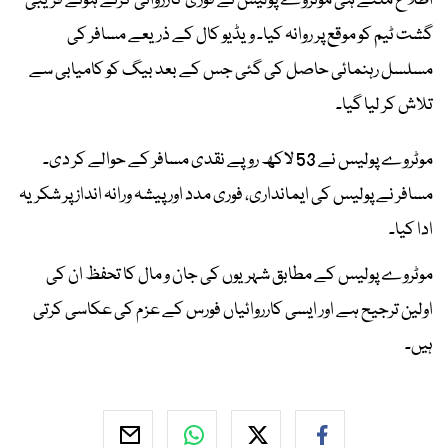
اطلاع ملتے ہی موٹروے پولیس نے فوری کارروائی کرتے ہوئے قریبی
گشت ٹیم کو موقع پر روانہ کیا۔ ویڈیو کال کے ذریعے مسافر کی
مسلسل رہنمائی حاصل کی گئی جس کے بعد بیگ کو کامیابی سے
تلاش کر لیا گیا۔
موٹروے پولیس نے 53 لاکھ روپے نقدی مسافر کے حوالے کر دی۔
مسافر نے پولیس کی ایمانداری، فوری مدد اور پیشہ ورانہ انداز پر شکریہ
ادا کیا۔
موٹروے پولیس کے مطابق شہریوں کی جان و مال کا تحفظ ان کی
اولین ترجیح ہے اور ایسی کارروائیاں فورس کے عزم کی عکاسی کرتی
ہیں۔