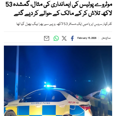
موٹروے پولیس کی ایمانداری کی مثال، گمشدہ 53
لاکھ تلاش کر کے مالک کے حوالے کر دیے گئے
کلرکہار سروس ایریا میں ایک مسافر 53 لاکھ روپے سے بھرا بیگ بھول گیا تھا
صالح مغل
February 15, 2026