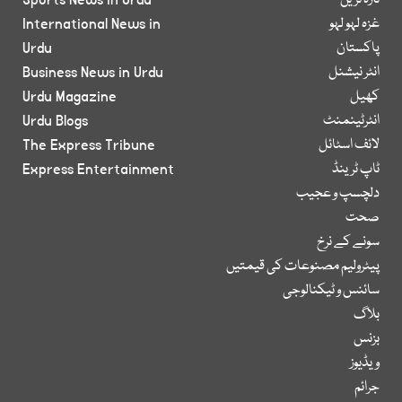
تازہ ترین
Sports News in Urdu
غزہ لہو لہو
International News in
پاکستان
Urdu
انٹر نیشنل
Business News in Urdu
کھیل
Urdu Magazine
انٹرٹینمنٹ
Urdu Blogs
لائف اسٹائل
The Express Tribune
ٹاپ ٹرینڈ
Express Entertainment
دلچسپ و عجیب
صحت
سونے کے نرخ
پیٹرولیم مصنوعات کی قیمتیں
سائنس و ٹیکنالوجی
بلاگ
بزنس
ویڈیوز
جرائم