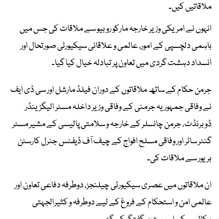
ملاقاتیں کیں۔
انہوں نے امریکی وزیر خارجہ مارکو روبیو سے ملاقات کی جس میں
باہمی دلچسپی کے امور، عالمی و علاقائی سیکیورٹی صورتحال اور
انسداد دہشت گردی میں تعاون پر تبادلہ خیال کیا گیا۔
جرمن حکام کے ساتھ ملاقاتوں کے دوران فیلڈ مارشل اور سی ڈی ایف
نے وفاقی جمہوریہ جرمنی کے وفاقی وزیر داخلہ مسٹر الیگزینڈر
ڈوبرنڈٹ، جرمن چانسلر کے خارجہ و سلامتی پالیسی کے مشیر مسٹر
گنٹر ساٹر اور وفاقی مسلح افواج کے چیف آف ڈیفنس جنرل کارسٹن
بریور سے ملاقات کی۔
ان ملاقاتوں میں عصری سیکیورٹی چیلنجز، دوطرفہ دفاعی تعاون اور
عالمی امن و استحکام کے فروغ کے لیے دوطرفہ و کثیرالجہتی