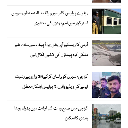
ریلوے پولیس کا برسوں پرانا مطالبہ منظور، سروس
اسٹرکچر میں اہم بہتری کی منظوری
آرمی کا ریسکیو آپریشن: براڈ پیک سے سات غیر
ملکی کوہ پیماؤں کی لاشیں نکال لیں
کراچی: شہری کو ہراساں کرکے30 ہزارروپے رشوت
لینے کی ویڈیو وائرل، 3 پولیس اہلکار معطل
کراچی میں صبح و رات کے اوقات میں پھوار، بوندا
باندی کا امکان