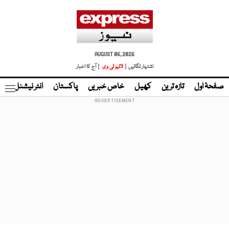
AUGUST 06, 2026
اشتہار لگائیں |
لائیو ٹی وی
| آج کا اخبار
صفحۂ اول
تازہ ترین
کھیل
خاص خبریں
پاکستان
انٹر نیشنل
ٹا