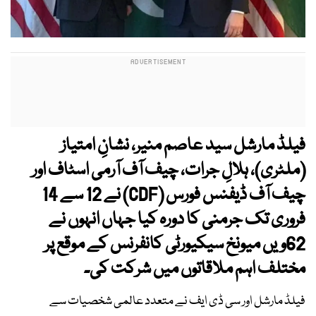
فیلڈ مارشل سید عاصم منیر، نشانِ امتیاز
(ملٹری)، ہلالِ جرات، چیف آف آرمی اسٹاف اور
چیف آف ڈیفنس فورس (CDF) نے 12 سے 14
فروری تک جرمنی کا دورہ کیا جہاں انہوں نے
62ویں میونخ سیکیورٹی کانفرنس کے موقع پر
مختلف اہم ملاقاتوں میں شرکت کی۔
فیلڈ مارشل اور سی ڈی ایف نے متعدد عالمی شخصیات سے