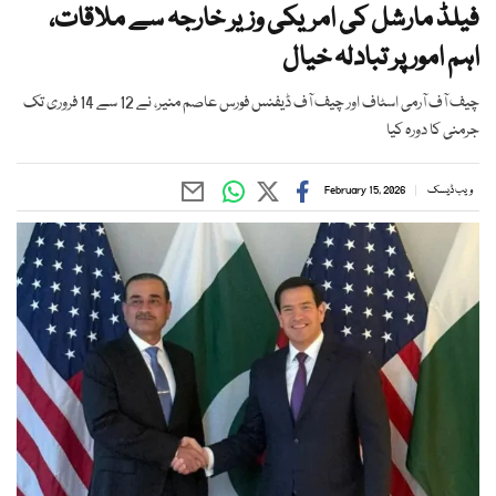
فیلڈ مارشل کی امریکی وزیر خارجہ سے ملاقات،
اہم امور پر تبادلہ خیال
چیف آف آرمی اسٹاف اور چیف آف ڈیفنس فورس عاصم منیر، نے 12 سے 14 فروری تک
جرمنی کا دورہ کیا
ویب ڈیسک
February 15, 2026