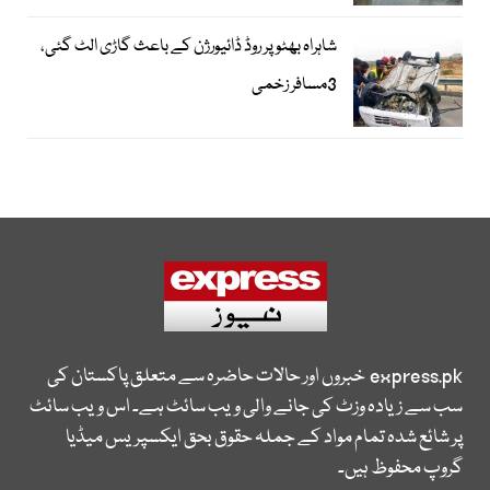
شاہراہ بھٹو پر روڈ ڈائیورژن کے باعث گاڑی الٹ گئی،
3مسافر زخمی
express.pk
خبروں اور حالات حاضرہ سے متعلق پاکستان کی
سب سے زیادہ وزٹ کی جانے والی ویب سائٹ ہے۔ اس ویب سائٹ
پر شائع شدہ تمام مواد کے جملہ حقوق بحق ایکسپریس میڈیا
گروپ محفوظ ہیں۔