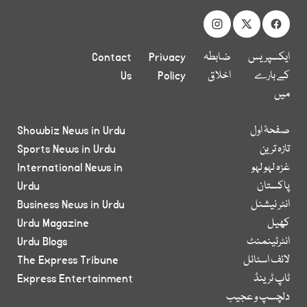
ایکسپریس
ضابطہ
Privacy
Contact
کے بارے
اخلاق
Policy
Us
میں
صفحۂ اول
Showbiz News in Urdu
تازہ ترین
Sports News in Urdu
غزہ لہو لہو
International News in
پاکستان
Urdu
انٹر نیشنل
Business News in Urdu
کھیل
Urdu Magazine
انٹرٹینمنٹ
Urdu Blogs
لائف اسٹائل
The Express Tribune
ٹاپ ٹرینڈ
Express Entertainment
دلچسپ و عجیب