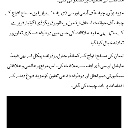
مکالمے کی اہمیت پر گفتگو کی گئی۔
مزید برآں، چیف آف آرمی اور سی ڈی ایف نے برازیلین مسلح افواج کے
چیف آف جوائنٹ اسٹاف ایڈمرل ریناٹو روڈریگز ڈی اگوئیار فریرے
کے ساتھ بھی مفید ملاقات کی جس میں دوطرفہ عسکری تعاون پر
تبادلہ خیال کیا گیا۔
لبنان کی مسلح افواج کے کمانڈر جنرل روڈولف ہیکل نے بھی فیلڈ
مارشل اور سی ڈی ایف سے ملاقات کی۔ اس موقع پر عالمی و علاقائی
سیکیورٹی صورتحال اور دوطرفہ دفاعی تعاون کو مزید فروغ دینے کے
اقدامات پر بات چیت کی گئی۔