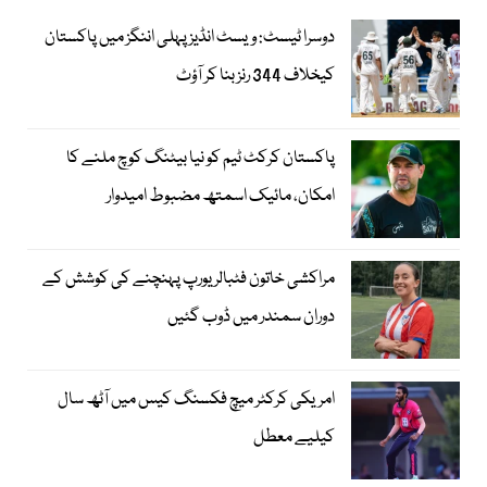
دوسرا ٹیسٹ: ویسٹ انڈیز پہلی اننگز میں پاکستان
کیخلاف 344 رنز بنا کر آؤٹ
پاکستان کرکٹ ٹیم کو نیا بیٹنگ کوچ ملنے کا
امکان، مائیک اسمتھ مضبوط امیدوار
مراکشی خاتون فٹبالر یورپ پہنچنے کی کوشش کے
دوران سمندر میں ڈوب گئیں
امریکی کرکٹر میچ فکسنگ کیس میں آٹھ سال
کیلیے معطل