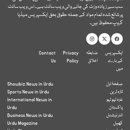
سب سے زیادہ وزٹ کی جانے والی ویب سائٹ ہے۔ اس ویب سائٹ
پر شائع شدہ تمام مواد کے جملہ حقوق بحق ایکسپریس میڈیا
گروپ محفوظ ہیں۔
ایکسپریس
ضابطہ
Privacy
Contact
کے بارے
اخلاق
Policy
Us
میں
صفحۂ اول
Showbiz News in Urdu
تازہ ترین
Sports News in Urdu
غزہ لہو لہو
International News in
پاکستان
Urdu
انٹر نیشنل
Business News in Urdu
کھیل
Urdu Magazine