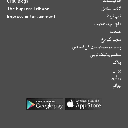
انٹرٹینمنٹ
Urdu Blogs
لائف اسٹائل
The Express Tribune
ٹاپ ٹرینڈ
Express Entertainment
دلچسپ و عجیب
صحت
سونے کے نرخ
پیٹرولیم مصنوعات کی قیمتیں
سائنس و ٹیکنالوجی
بلاگ
بزنس
ویڈیوز
جرائم