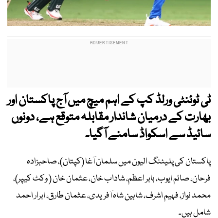
ٹی ٹوئنٹی ورلڈ کپ کے اہم میچ میں آج پاکستان اور
بھارت کے درمیان شاندار مقابلہ متوقع ہے، دونوں
سائیڈ سے اسکواڈ سامنے آگیا۔
پاکستان کی پلیئنگ الیون میں سلمان آغا (کپتان)، صاحبزادہ
فرحان، صائم ایوب، بابر اعظم، شاداب خان، عثمان خان ( وکٹ کیپر)،
محمد نواز، فہیم اشرف، شاہین شاہ آفریدی، عثمان طارق، ابرار احمد
شامل ہیں۔