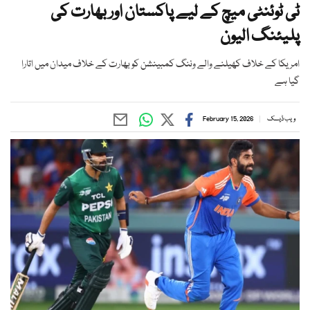
ٹی ٹوئنٹی میچ کے لیے پاکستان اور بھارت کی
پلیئنگ الیون
امریکا کے خلاف کھیلنے والے وننگ کمبینشن کو بھارت کے خلاف میدان میں اتارا
گیا ہے
ویب ڈیسک
February 15, 2026