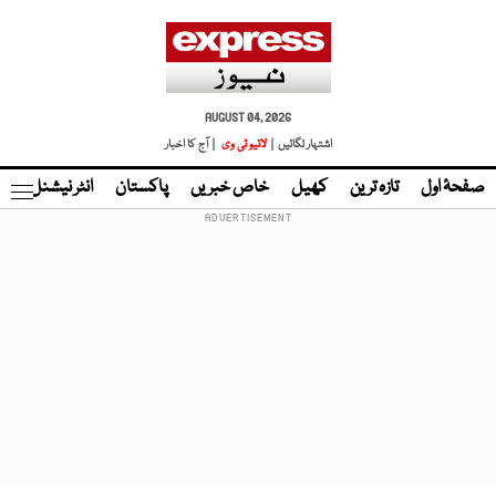
AUGUST 04, 2026
اشتہار لگائیں |
لائیو ٹی وی
| آج کا اخبار
صفحۂ اول
تازہ ترین
کھیل
خاص خبریں
پاکستان
انٹر نیشنل
ٹا