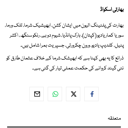
بھارتی اسکواڈ
بھارت کی پلئینگ الیون میں ایشان کشن، ابھیشیک شرما، تلک ورما،
سوریا کمار یادیو (کپتان)، ہارک پانڈیا، شیوم دوبے، رنکو سنگھ، اکشر
پٹیل، کلدیپ یادیو، ورون چکرورتی، جسپریت بمرا شامل ہیں۔
ذرائع کا یہ بھی کہنا ہے کہ ابھیشک شرما کے خلاف عثمان طارق کو
نئی گیند کروانے کی حکمت عملی تیار کی گئی ہے۔
متعلقہ