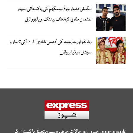
انگلش فٹبالر جوڈ بیلنگھم کی پاکستانی اسپنر
عثمان طارق کیخلاف بیٹنگ، ویڈیو وائرل
رونالڈو اور جارجینا کی ’دیسی شادی‘، اے آئی تصاویر
سوشل میڈیا پر وائرل
express.pk
خبروں اور حالات حاضرہ سے متعلق پاکستان کی