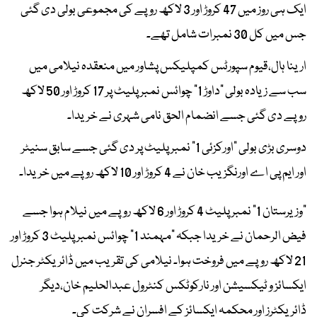
ایک ہی روز میں 47 کروڑ اور 3 لاکھ روپے کی مجموعی بولی دی گئی
جس میں کل 30 نمبرات شامل تھے۔
ارینا ہال،قیوم سپورٹس کمپلیکس پشاور میں منعقدہ نیلامی میں
سب سے زیادہ بولی "داوڑ 1" چوائس نمبر پلیٹ پر 17 کروڑ اور 50 لاکھ
روپے دی گئی جسے انضمام الحق نامی شہری نے خریدا۔
دوسری بڑی بولی "اورکزئی 1" نمبر پلیٹ پر دی گئی جسے سابق سنیٹر
اور ایم پی اے اورنگزیب خان نے 4 کروڑ اور 10 لاکھ روپے میں خریدا۔
"وزیرستان 1" نمبر پلیٹ 4 کروڑ اور 6 لاکھ روپے میں نیلام ہوا جسے
فیض الرحمان نے خریدا جبکہ "مہمند 1" چوائس نمبر پلیٹ 3 کروڑ اور
21 لاکھ روپے میں فروخت ہوا۔ نیلامی کی تقریب میں ڈائریکٹر جنرل
ایکسائز و ٹیکسیشن اور نارکوٹکس کنٹرول عبدالحلیم خان،دیگر
ڈائریکٹرز اور محکمہ ایکسائز کے افسران نے شرکت کی۔