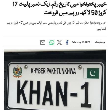
خیبرپختونخوا میں تاریخ رقم، ایک نمبر پلیٹ 17
کروڑ 50 لاکھ روپے میں فروخت
خیبرپختونخوا حکومت نے گاڑیوں کی نمبر پلیٹس سے ایک ہی روز میں 47 کروڑ روپے
کمالیے
ویب ڈیسک
February 15, 2026