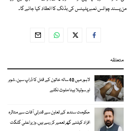
من پسند چوائس نمبر پلیٹس کی بڈنگ کا انعقاد کیا جائے گا۔
متعلقہ
لاہور میں 40 سالہ خاتون کے قتل کا ڈراپ سین، شوہر
اور سوتیلا بیٹا ملوث نکلے
حکومت سندھ کے تعاون سے قدرتی آفات سے متاثرہ
افراد کیلئے گھر تعمیر کر رہے ہیں، وزیراعلیٰ گلگت