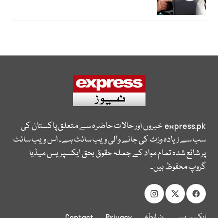
express.pk
خبروں اور حالات حاضرہ سے متعلق پاکستان کی
سب سے زیادہ وزٹ کی جانے والی ویب سائٹ ہے۔ اس ویب سائٹ
پر شائع شدہ تمام مواد کے جملہ حقوق بحق ایکسپریس میڈیا
گروپ محفوظ ہیں۔
ایکسپریس
ضابطہ
Privacy
Contact