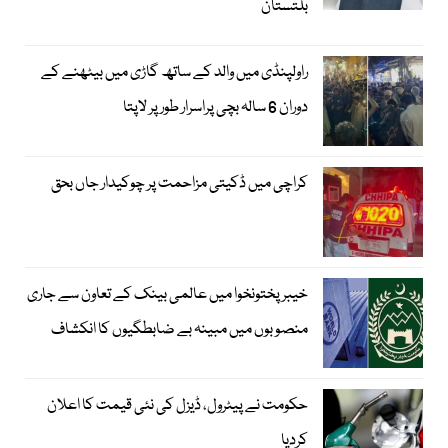
بلتستان
راولپنڈی میں والد کے ساتھ گاڑی میں بیٹھنے کے
دوران 6 سالہ بچی پراسرار طور پر لاپتا
کراچی میں ڈکیتی مزاحمت پر چوکیدار جاں بحق
خیبرپختونخوا میں عالمی بینک کے تعاون سے جاری
منصوبوں میں مبینہ بے ضابطگیوں کا انکشاف
حکومت نے پیٹرول، ڈیزل کی نئی قیمت کا اعلان
کردیا