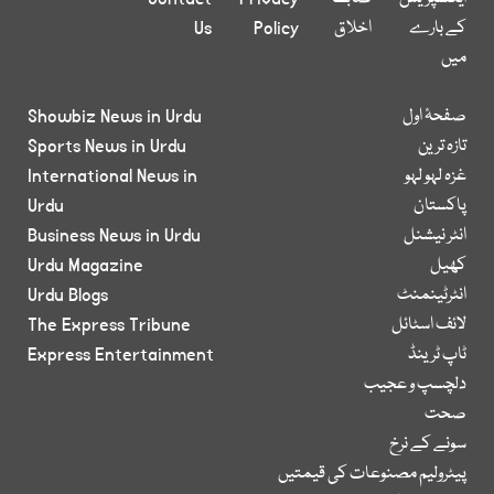
کے بارے
اخلاق
Policy
Us
میں
صفحۂ اول
Showbiz News in Urdu
تازہ ترین
Sports News in Urdu
غزہ لہو لہو
International News in
پاکستان
Urdu
انٹر نیشنل
Business News in Urdu
کھیل
Urdu Magazine
انٹرٹینمنٹ
Urdu Blogs
لائف اسٹائل
The Express Tribune
ٹاپ ٹرینڈ
Express Entertainment
دلچسپ و عجیب
صحت
سونے کے نرخ
پیٹرولیم مصنوعات کی قیمتیں