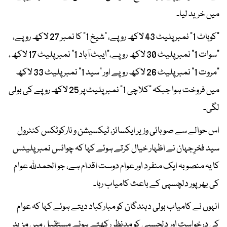
میں خرید لیا۔
"کوہاٹ 1" نمبر پلیٹ 43 لاکھ روپے، "شیخ 1" کا نمبر 27 لاکھ روپے،
"سوات 1" نمبر پلیٹ 30 لاکھ روپے،"ایبٹ آباد 1" نمبر پلیٹ 17 لاکھ،
"مروت 1" نمبر پلیٹ 26 لاکھ روپے اور "سید 1" نمبر پلیٹ 33 لاکھ
میں فروخت ہوا جبکہ "کلاچی 1" نمبر پلیٹ پر 25 لاکھ روپے کی بولی
لگی۔
اس حوالے سے صوبائی وزیر ایکسائز، ٹیکسیشن و نارکوٹکس کنٹرول
سید فخرِجہان نے اظہار خیال کرتے ہوئے کہا کہ چوائس نمبر پلیٹس
کا یہ منصوبہ ایک منفرد اور عوام دوست اقدام ہے، جو الحمدللہ عوام
کی بھرپور دلچسپی کے باعث کامیاب رہا۔
انہوں نے کامیاب بولی دہندگان کو مبارکباد دیتے ہوئے کہا کہ عوام
کی درخواست اور دلچسپی کو مدنظر رکھتے ہوئے مستقبل میں مزید