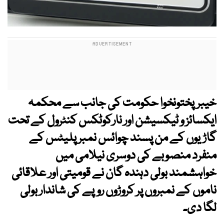
خیبرپختونخوا حکومت کی جانب سے محکمہ
ایکسائز و ٹیکسیشن اور نارکوٹکس کنٹرول کے تحت
گاڑیوں کے من پسند چوائس نمبر پلیٹس کے
منفرد منصوبے کی دوسری نیلامی میں
خواہشمند بولی دہندہ گان نے قومیتی اور علاقائی
ناموں کے نمبروں پر کروڑوں روپے کی شاندار بولی
لگا دی۔