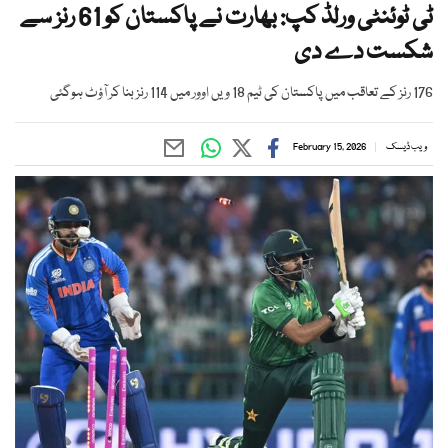
ٹی ٹوئنٹی ورلڈ کپ: بھارت نے پاکستان کو 61 رنز سے
شکست دے دی
176 رنز کے تعاقب میں پاکستان کی ٹیم 18 ویں اوور میں 114 رنز بنا کر آؤٹ ہوگئی
ویب ڈیسک
February 15, 2026