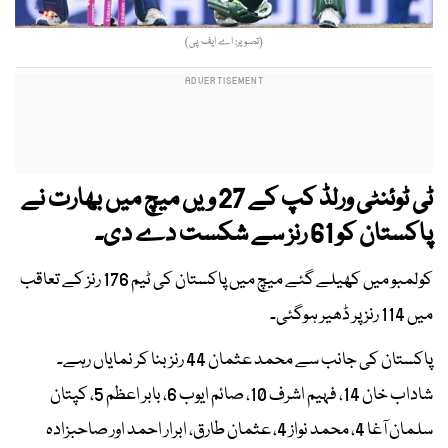
(تصویر: اے ایف پی)
ٹی ٹوئنٹی ورلڈ کپ کے 27 ویں میچ میں بھارت نے
پاکستان کو 61 رنز سے شکست دے دی۔
کولمبو میں کھیلے گئے میچ میں پاکستان کی ٹیم 176 رنز کے تعاقب
میں 114 رنز پر ڈھیر ہوگئی۔
پاکستان کی جانب سے محمد عثمان 44 رنز بنا کر نمایاں رہے۔
شاداب خان 14، فہیم اشرف 10، صائم ایوب 6، بابر اعظم 5، کپتان
سلمان آغا 4، محمد نواز 4، عثمان طارق، ابرار احمد اور صاحبزادہ