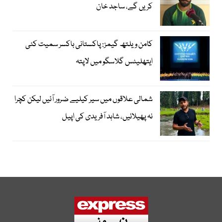
کریں گے، ساجد خان
کامن ویلتھ گیمز: پاکستانی باکسر سمیت کئی
ایتھلیٹس گلاسگو میں لاپتہ
شمالی علاقوں میں سیر کیلیے ضرور آئیں لیکن کچرا
نہ پھیلائیں، شاہد آفریدی کی اپیل