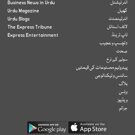
انٹر نیشنل
Business News in Urdu
کھیل
Urdu Magazine
انٹرٹینمنٹ
Urdu Blogs
لائف اسٹائل
The Express Tribune
ٹاپ ٹرینڈ
Express Entertainment
دلچسپ و عجیب
صحت
سونے کے نرخ
پیٹرولیم مصنوعات کی قیمتیں
سائنس و ٹیکنالوجی
بلاگ
بزنس
ویڈیوز
جرائم