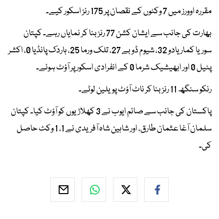
مقررہ اوورز میں 7 وکٹوں کے نقصان پر 175 رنز اسکور کیے۔
بھارت کی جانب سے ایشان کشن 77 رنز بنا کر نمایاں رہے۔ کپتان
سوریا کمار یادو 32، شیوم ڈوبے 27، تلک ورما 25، ہاردک پانڈیا 0، اکشر
پٹیل 0 اور ابھیشیک شرما 0 کے انفرادی اسکور پر آؤٹ ہوئے۔
رنکو سنگھ 11 رنز بنا کر ناٹ آؤٹ پویلین لوٹے۔
پاکستان کی جانب سے صائم ایوب نے 3 کھلاڑیوں کو آؤٹ کیا۔ کپتان
سلمان آغا عثمان طارق، اور شاہین شاہ آفریدی نے 1، 1 وکٹ حاصل
کی۔