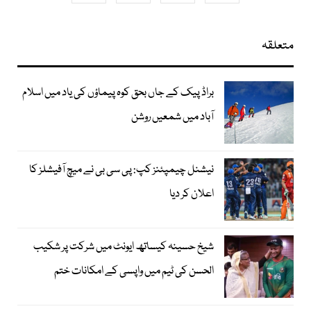
متعلقہ
براڈ پیک کے جاں بحق کوہ پیماؤں کی یاد میں اسلام
آباد میں شمعیں روشن
نیشنل چیمپئنز کپ: پی سی بی نے میچ آفیشلز کا
اعلان کر دیا
شیخ حسینہ کیساتھ ایونٹ میں شرکت پر شکیب
الحسن کی ٹیم میں واپسی کے امکانات ختم