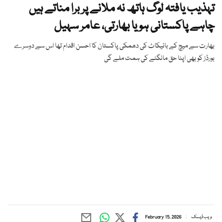
تہذیب یافتہ لوگ ہاتھ نہ ملانے پر برا مناتے ہیں
چاہے پاکستانی ہو یا بھارتی، عامر سہیل
بھارت سے میچ کے بائیکاٹ کی دھمکی پاکستان کا احسن اقدام تھا اس سے دوسرے
بورڈز کو بھی اپنا حق مانگنے کی ہمت ملے گی
ویب ڈیسک
February 15, 2026