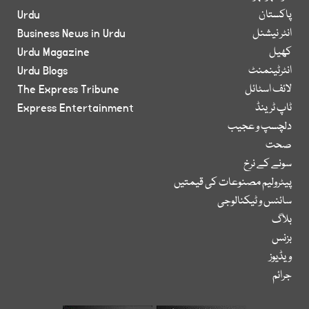
پاکستان
Urdu
انٹر نیشنل
Business News in Urdu
کھیل
Urdu Magazine
انٹرٹینمنٹ
Urdu Blogs
لائف اسٹائل
The Express Tribune
ٹاپ ٹرینڈ
Express Entertainment
دلچسپ و عجیب
صحت
سونے کے نرخ
پیٹرولیم مصنوعات کی قیمتیں
سائنس و ٹیکنالوجی
بلاگ
بزنس
ویڈیوز
جرائم