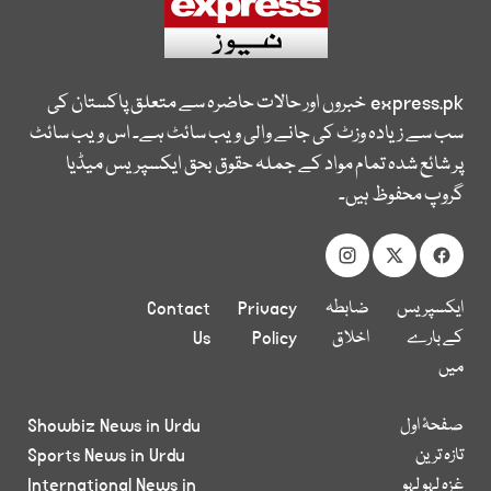
express.pk
خبروں اور حالات حاضرہ سے متعلق پاکستان کی
سب سے زیادہ وزٹ کی جانے والی ویب سائٹ ہے۔ اس ویب سائٹ
پر شائع شدہ تمام مواد کے جملہ حقوق بحق ایکسپریس میڈیا
گروپ محفوظ ہیں۔
ایکسپریس
ضابطہ
Privacy
Contact
کے بارے
اخلاق
Policy
Us
میں
صفحۂ اول
Showbiz News in Urdu
تازہ ترین
Sports News in Urdu
غزہ لہو لہو
International News in