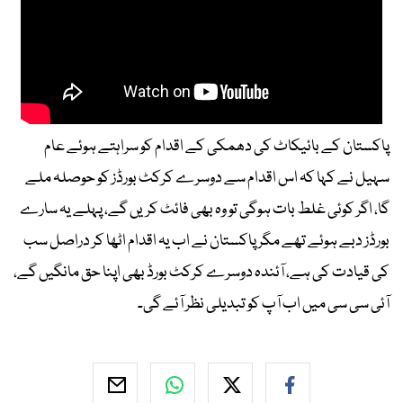
پاکستان کے بائیکاٹ کی دھمکی کے اقدام کو سراہتے ہوئے عام
سہیل نے کہا کہ اس اقدام سے دوسرے کرکٹ بورڈز کو حوصلہ ملے
گا، اگر کوئی غلط بات ہوگی تو وہ بھی فائٹ کریں گے، پہلے یہ سارے
بورڈز دبے ہوئے تھے مگر پاکستان نے اب یہ اقدام اٹھا کر دراصل سب
کی قیادت کی ہے، آئندہ دوسرے کرکٹ بورڈ بھی اپنا حق مانگیں گے،
آئی سی سی میں اب آپ کو تبدیلی نظر آئے گی۔