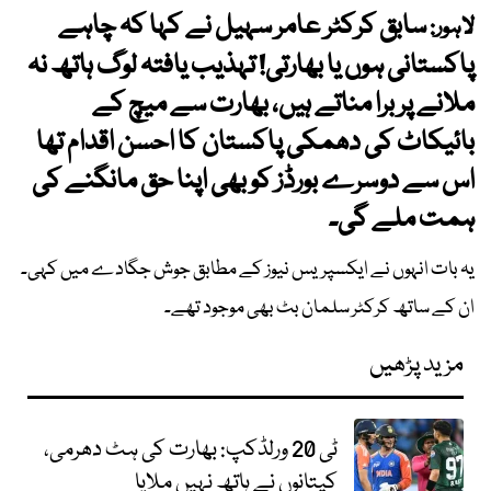
سابق کرکٹر عامر سہیل نے کہا کہ چاہے
لاہور:
پاکستانی ہوں یا بھارتی! تہذیب یافتہ لوگ ہاتھ نہ
ملانے پر برا مناتے ہیں، بھارت سے میچ کے
بائیکاٹ کی دھمکی پاکستان کا احسن اقدام تھا
اس سے دوسرے بورڈز کو بھی اپنا حق مانگنے کی
ہمت ملے گی۔
یہ بات انہوں نے ایکسپریس نیوز کے مطابق جوش جگادے میں کہی۔
ان کے ساتھ کرکٹر سلمان بٹ بھی موجود تھے۔
مزید پڑھیں
ٹی 20 ورلڈکپ: بھارت کی ہٹ دھرمی،
کپتانوں نے ہاتھ نہیں ملایا