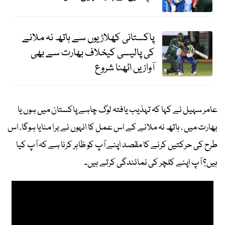
پاکستانی کھلاڑیوں سے ہاتھ نہ ملانے
کی پالیسی کیخلاف بھارت سے بھی
آوازیں اٹھنا شروع
عامر سہیل نے کہا کہ تہذیب یافتہ لوگ چاہے پاکستان میں ہوں یا
بھارت میں ، ہاتھ نہ ملانے کے اس عمل کا انہوں نے برا منایا ہوگا، اس
طرح کی حرکتیں کرنے کا مقصد اپنے آپ کو ظاہر کرنا ہے کہ آپ کیا
ہیں؟ آپ اپنے کلچر کی نمائندگی کرتے ہیں۔