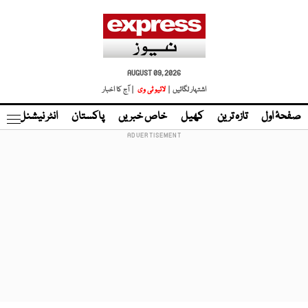
AUGUST 09, 2026
اشتہار لگائیں |
لائیو ٹی وی
| آج کا اخبار
صفحۂ اول
تازہ ترین
کھیل
خاص خبریں
پاکستان
انٹر نیشنل
ٹا