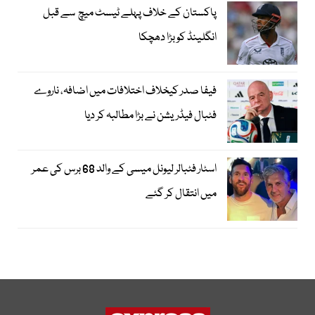
پاکستان کے خلاف پہلے ٹیسٹ میچ سے قبل
انگلینڈ کو بڑا دھچکا
فیفا صدر کیخلاف اختلافات میں اضافہ، ناروے
فٹبال فیڈریشن نے بڑا مطالبہ کر دیا
اسٹار فٹبالر لیونل میسی کے والد 68 برس کی عمر
میں انتقال کر گئے