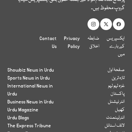
گروپ محفوظ ہیں۔
ایکسپریس
ضابطہ
Privacy
Contact
کے بارے
اخلاق
Policy
Us
میں
صفحۂ اول
Showbiz News in Urdu
تازہ ترین
Sports News in Urdu
غزہ لہو لہو
International News in
پاکستان
Urdu
انٹر نیشنل
Business News in Urdu
کھیل
Urdu Magazine
انٹرٹینمنٹ
Urdu Blogs
لائف اسٹائل
The Express Tribune