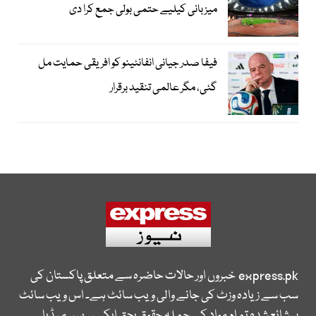
میزبانی کیلیے حتمی بولی جمع کرا دی
فیفا صدر جیانی انفانٹینو کو افریقی حمایت مل
گئی، مگر عالمی تنقید برقرار
express.pk
خبروں اور حالات حاضرہ سے متعلق پاکستان کی
سب سے زیادہ وزٹ کی جانے والی ویب سائٹ ہے۔ اس ویب سائٹ
پر شائع شدہ تمام مواد کے جملہ حقوق بحق ایکسپریس میڈیا