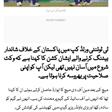
(تصویر: آئی سی سی)
ٹی ٹوئنٹی ورلڈ کپ میں پاکستان کے خلاف شاندار
بیٹنگ کرنے والے ایشان کشن کا کہنا ہے کہ وکٹ
شروع میں آسان نہیں تھی لیکن آپ کو اپنی
صلاحیت پر بھروسہ کرنا ہوتا ہے۔
میچ کے بعد مین آف دی میچ کا ایوارڈ حاصل کرتے ہوئے ان کا کہنا
تھا کہ انہوں نے آف سائیڈ کے گیم پر محنت کی ہے۔ انہوں نے گیم کو
سادہ رکھا اور بڑی باؤنڈریز پر گیپ میں کھیلنے کی کوشش کی۔