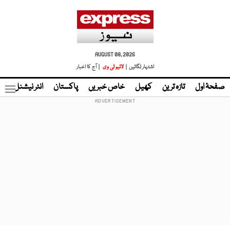
AUGUST 08, 2026
اشتہار لگائیں |
لائیو ٹی وی
| آج کا اخبار
صفحۂ اول
تازہ ترین
کھیل
خاص خبریں
پاکستان
انٹر نیشنل
ٹا