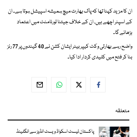
ان کا مزید کہنا تھا کہ پاک بھارت میچ ہمیشہ اسپیشل ہوتا ہے۔ ان
کے اسپنر اچھے ہیں، ان کے خلاف جیتنا ٹورنامنٹ میں اعتماد
بڑھائے گا۔
واضح رہے بھارتی وکٹ کیپر بیٹر ایشان کشن نے 40 گیندوں پر 77 رنز
بنا کر فتح میں کلیدی کردار ادا کیا۔
متعلقہ
پاکستان ٹیسٹ اسکواڈ ویسٹ انڈیز سے انگلینڈ