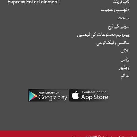
ٹاپ ٹرینڈ
Express Entertainment
دلچسپ و عجیب
صحت
سونے کے نرخ
پیٹرولیم مصنوعات کی قیمتیں
سائنس و ٹیکنالوجی
بلاگ
بزنس
ویڈیوز
جرائم