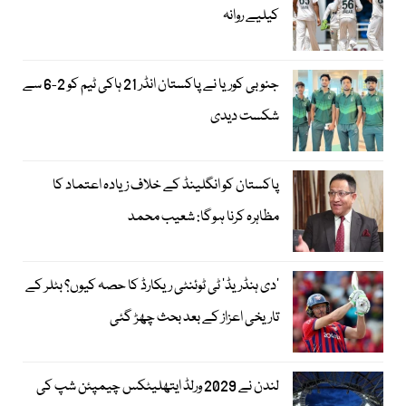
کیلیے روانہ
جنوبی کوریا نے پاکستان انڈر 21 ہاکی ٹیم کو 2-6 سے
شکست دیدی
پاکستان کو انگلینڈ کے خلاف زیادہ اعتماد کا
مظاہرہ کرنا ہوگا: شعیب محمد
’دی ہنڈریڈ‘ ٹی ٹوئنٹی ریکارڈ کا حصہ کیوں؟ بٹلر کے
تاریخی اعزاز کے بعد بحث چھڑ گئی
لندن نے 2029 ورلڈ ایتھلیٹکس چیمپئن شپ کی