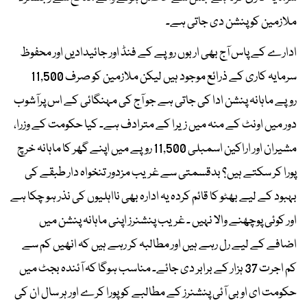
ملازمین کو پنشن دی جاتی ہے۔
ادارے کے پاس آج بھی اربوں روپے کے فنڈ اور جائیدادیں اور محفوظ
سرمایہ کاری کے ذرائع موجود ہیں لیکن ملازمین کو صرف 11,500
روپے ماہانہ پنشن ادا کی جاتی ہے جو آج کی مہنگائی کے اس پرآشوب
دور میں اونٹ کے منہ میں زیرا کے مترادف ہے۔ کیا حکومت کے وزرا،
مشیران اور اراکین اسمبلی 11,500 روپے میں اپنے گھر کا ماہانہ خرچ
پورا کر سکتے ہیں؟ بدقسمتی سے غریب مزدور تنخواہ دار طبقے کی
بہبود کے لیے بھٹو کا قائم کردہ یہ ادارہ بھی نااہلیوں کی نذر ہو چکا ہے
اور کوئی پوچھنے والا نہیں ۔ غریب پنشنرز اپنی ماہانہ پنشن میں
اضافے کے لیے رل رہے ہیں اور مطالبہ کر رہے ہیں کہ انھیں کم سے
کم اجرت 37 ہزار کے برابر دی جائے۔ مناسب ہوگا کہ آئندہ بجٹ میں
حکومت ای او بی آئی پنشنرز کے مطالبے کو پورا کرے اور ہر سال ان کی