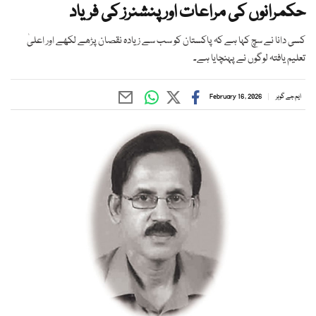
حکمرانوں کی مراعات اور پنشنرز کی فریاد
کسی دانا نے سچ کہا ہے کہ پاکستان کو سب سے زیادہ نقصان پڑھے لکھے اور اعلیٰ
تعلیم یافتہ لوگوں نے پہنچایا ہے۔
ایم جے گوہر
February 16, 2026