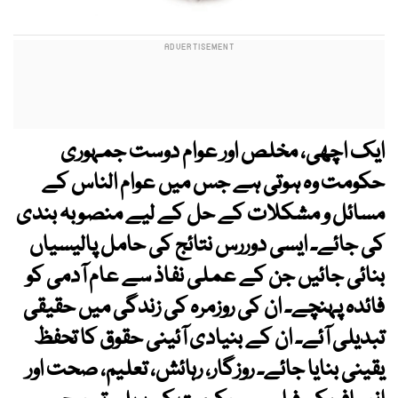
ایک اچھی، مخلص اور عوام دوست جمہوری
حکومت وہ ہوتی ہے جس میں عوام الناس کے
مسائل و مشکلات کے حل کے لیے منصوبہ بندی
کی جائے۔ ایسی دوررس نتائج کی حامل پالیسیاں
بنائی جائیں جن کے عملی نفاذ سے عام آدمی کو
فائدہ پہنچے۔ ان کی روزمرہ کی زندگی میں حقیقی
تبدیلی آئے۔ ان کے بنیادی آئینی حقوق کا تحفظ
یقینی بنایا جائے۔ روزگار، رہائش، تعلیم، صحت اور