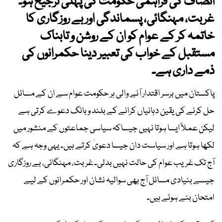
انصاف کی فراہمی حکومت کی پہلی ترجیح ہو۔
غربت، مہنگائی، پسماندگی اور بے روزگاری کا
خاتمہ کر کے عوام کو ان کے روشن و تابناک
مستقبل کے خواب کی تعبیر دینا حکمرانوں کی
ذمے داری ہے۔
پاکستان میں برسر اقتدار آنے والی ہر حکومت عوام سے ان کے مسائل
حل کرنے کی یقین دہانیاں کرانے کے بلند و بانگ دعوے کرتی ہے
لیکن عملاً ایسا ہوتا نہیں جیساکہ سیاسی جماعتوں کے منشور میں
لکھا ہوتا ہے اور سیاست دان جیسا دعویٰ کرتے ہیں۔ یہی وجہ ہے کہ
آج تک غریب عوام کی حالت نہیں بدلی۔ غربت، مہنگائی، بے روزگاری
جیسے بنیادی مسائل آج بھی سوالیہ نشان اور حکمرانوں کے لیے
امتحان بنے ہوئے ہیں۔