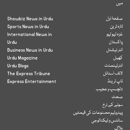
میں
صفحۂ اول
Showbiz News in Urdu
تازہ ترین
Sports News in Urdu
غزہ لہو لہو
International News in
پاکستان
Urdu
انٹر نیشنل
Business News in Urdu
کھیل
Urdu Magazine
انٹرٹینمنٹ
Urdu Blogs
لائف اسٹائل
The Express Tribune
ٹاپ ٹرینڈ
Express Entertainment
دلچسپ و عجیب
صحت
سونے کے نرخ
پیٹرولیم مصنوعات کی قیمتیں
سائنس و ٹیکنالوجی
بلاگ