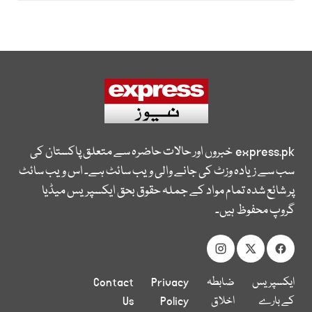
express.pk
خبروں اور حالات حاضرہ سے متعلق پاکستان کی
سب سے زیادہ وزٹ کی جانے والی ویب سائٹ ہے۔ اس ویب سائٹ
پر شائع شدہ تمام مواد کے جملہ حقوق بحق ایکسپریس میڈیا
گروپ محفوظ ہیں۔
ایکسپریس
ضابطہ
Privacy
Contact
کے بارے
اخلاق
Policy
Us