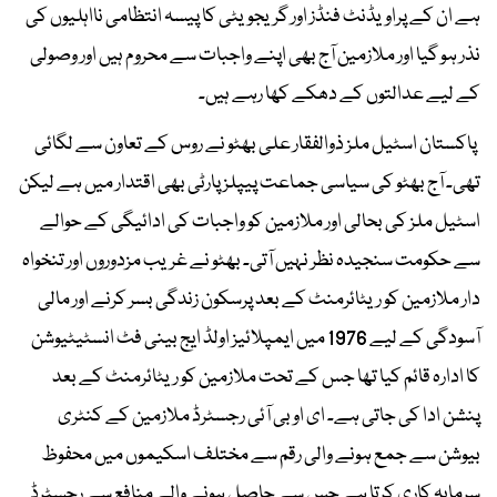
ہے ان کے پراویڈنٹ فنڈز اور گریجویٹی کا پیسہ انتظامی نااہلیوں کی
نذر ہو گیا اور ملازمین آج بھی اپنے واجبات سے محروم ہیں اور وصولی
کے لیے عدالتوں کے دھکے کھا رہے ہیں۔
پاکستان اسٹیل ملز ذوالفقار علی بھٹو نے روس کے تعاون سے لگائی
تھی۔ آج بھٹو کی سیاسی جماعت پیپلز پارٹی بھی اقتدار میں ہے لیکن
اسٹیل ملز کی بحالی اور ملازمین کو واجبات کی ادائیگی کے حوالے
سے حکومت سنجیدہ نظر نہیں آتی۔ بھٹو نے غریب مزدوروں اور تنخواہ
دار ملازمین کو ریٹائرمنٹ کے بعد پرسکون زندگی بسر کرنے اور مالی
آسودگی کے لیے 1976 میں ایمپلائیز اولڈ ایج بینی فٹ انسٹیٹیوشن
کا ادارہ قائم کیا تھا جس کے تحت ملازمین کو ریٹائرمنٹ کے بعد
پنشن ادا کی جاتی ہے۔ ای او بی آئی رجسٹرڈ ملازمین کے کنٹری
بیوشن سے جمع ہونے والی رقم سے مختلف اسکیموں میں محفوظ
سرمایہ کاری کرتا ہے جس سے حاصل ہونے والے منافع سے رجسٹرڈ