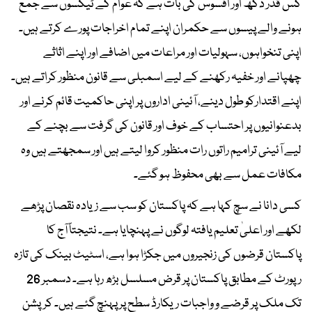
کس قدر دکھ اور افسوس کی بات ہے کہ عوام کے ٹیکسوں سے جمع
ہونے والے پیسوں سے حکمران اپنے تمام اخراجات پورے کرتے ہیں۔
اپنی تنخواہوں، سہولیات اور مراعات میں اضافے اور اپنے اثاثے
چھپانے اور خفیہ رکھنے کے لیے اسمبلی سے قانون منظور کراتے ہیں۔
اپنے اقتدارکو طول دینے، آئینی اداروں پر اپنی حاکمیت قائم کرنے اور
بدعنوانیوں پر احتساب کے خوف اور قانون کی گرفت سے بچنے کے
لیے آئینی ترامیم راتوں رات منظور کروا لیتے ہیں اور سمجھتے ہیں وہ
مکافات عمل سے بھی محفوظ ہو گئے۔
کسی دانا نے سچ کہا ہے کہ پاکستان کو سب سے زیادہ نقصان پڑھے
لکھے اور اعلیٰ تعلیم یافتہ لوگوں نے پہنچایا ہے۔ نتیجتاً آج کا
پاکستان قرضوں کی زنجیروں میں جکڑا ہوا ہے، اسٹیٹ بینک کی تازہ
رپورٹ کے مطابق پاکستان پر قرض مسلسل بڑھ رہا ہے۔ دسمبر 26
تک ملک پر قرضے و واجبات ریکارڈ سطح پر پہنچ گئے ہیں۔ کرپشن