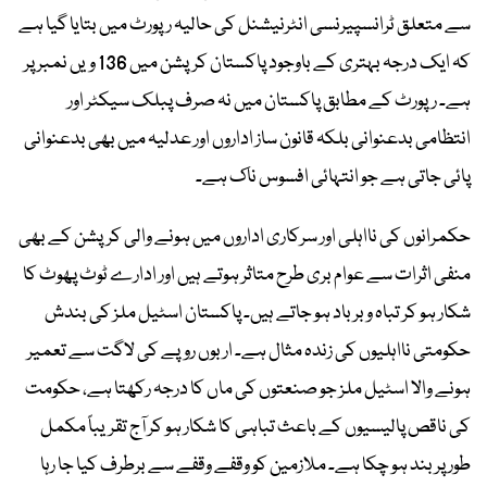
سے متعلق ٹرانسپیرنسی انٹرنیشنل کی حالیہ رپورٹ میں بتایا گیا ہے
کہ ایک درجہ بہتری کے باوجود پاکستان کرپشن میں 136 ویں نمبر پر
ہے۔ رپورٹ کے مطابق پاکستان میں نہ صرف پبلک سیکٹر اور
انتظامی بدعنوانی بلکہ قانون ساز اداروں اور عدلیہ میں بھی بدعنوانی
پائی جاتی ہے جو انتہائی افسوس ناک ہے۔
حکمرانوں کی نااہلی اور سرکاری اداروں میں ہونے والی کرپشن کے بھی
منفی اثرات سے عوام بری طرح متاثر ہوتے ہیں اور ادارے ٹوٹ پھوٹ کا
شکار ہو کر تباہ و برباد ہو جاتے ہیں۔ پاکستان اسٹیل ملز کی بندش
حکومتی نااہلیوں کی زندہ مثال ہے۔ اربوں روپے کی لاگت سے تعمیر
ہونے والا اسٹیل ملز جو صنعتوں کی ماں کا درجہ رکھتا ہے، حکومت
کی ناقص پالیسیوں کے باعث تباہی کا شکار ہو کر آج تقریباً مکمل
طور پر بند ہو چکا ہے۔ ملازمین کو وقفے وقفے سے برطرف کیا جا رہا