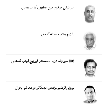
اسرائیلی جیلوں میں جانوروں کا استعمال
بات چیت ، مسئلہ کا حل
100 سے زائد دن… سمندر کے بیچ قید پاکستانی
بیرونی قرضے،بڑھتی مہنگائی اور معاشی بحران