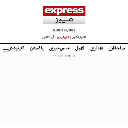
AUGUST 08, 2026
اشتہار لگائیں |
لائیو ٹی وی
| آج کا اخبار
صفحۂ اول
تازہ ترین
کھیل
خاص خبریں
پاکستان
انٹر نیشنل
ٹا