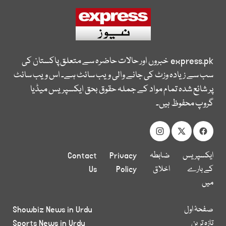
express.pk
خبروں اور حالات حاضرہ سے متعلق پاکستان کی
سب سے زیادہ وزٹ کی جانے والی ویب سائٹ ہے۔ اس ویب سائٹ
پر شائع شدہ تمام مواد کے جملہ حقوق بحق ایکسپریس میڈیا
گروپ محفوظ ہیں۔
ایکسپریس
ضابطہ
Privacy
Contact
کے بارے
اخلاق
Policy
Us
میں
صفحۂ اول
Showbiz News in Urdu
تازہ ترین
Sports News in Urdu