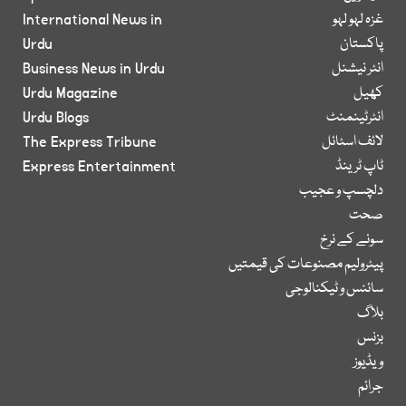
غزہ لہو لہو
International News in
پاکستان
Urdu
انٹر نیشنل
Business News in Urdu
کھیل
Urdu Magazine
انٹرٹینمنٹ
Urdu Blogs
لائف اسٹائل
The Express Tribune
ٹاپ ٹرینڈ
Express Entertainment
دلچسپ و عجیب
صحت
سونے کے نرخ
پیٹرولیم مصنوعات کی قیمتیں
سائنس و ٹیکنالوجی
بلاگ
بزنس
ویڈیوز
جرائم