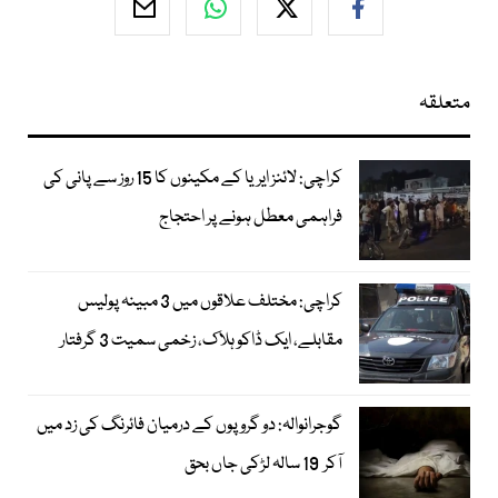
متعلقہ
کراچی: لائنز ایریا کے مکینوں کا 15 روز سے پانی کی
فراہمی معطل ہونے پر احتجاج
کراچی: مختلف علاقوں میں 3 مبینہ پولیس
مقابلے، ایک ڈاکو ہلاک، زخمی سمیت 3 گرفتار
گوجرانوالہ: دو گروپوں کے درمیان فائرنگ کی زد میں
آکر 19 سالہ لڑکی جاں بحق