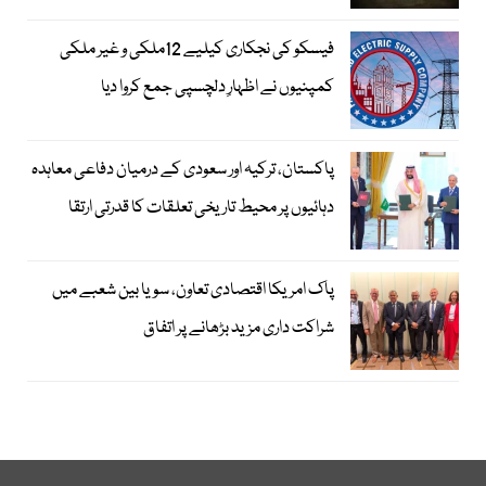
فیسکو کی نجکاری کیلیے 12ملکی و غیر ملکی
کمپنیوں نے اظہارِ دلچسپی جمع کروا دیا
پاکستان، ترکیہ اور سعودی کے درمیان دفاعی معاہدہ
دہائیوں پر محیط تاریخی تعلقات کا قدرتی ارتقا
پاک امریکا اقتصادی تعاون، سویا بین شعبے میں
شراکت داری مزید بڑھانے پر اتفاق