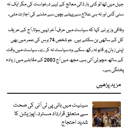
جیل میں تھا تو کئی بار ذاتی معالج کے لیے درخواست کی مگر ایک نہ
سنی گئی اور نہ ہی علاج سے پہلے بچوں سے ملنے کی اجازت ملی۔
وفاقی وزیر نے کہا کہ سیاست میں حرفِ آخر نہیں ہوتا، آج کے حریف
کل کے ساتھی بن سکتے ہیں، جو شخص 74 برس کی عمر میں بھی
اپنی زبان پر قابو نہ رکھ سکے، وہ سیاست نہ کرے۔ سیاست میں وقت
کے ساتھ مچورٹی آتی ہے، مجھ میں آج 2003 کے مقابلے میں زیادہ
پختگی ہے۔
مزید پڑھیں
سینیٹ میں بانی پی ٹی آئی کی صحت
سے متعلق قرارداد مسترد، اپوزیشن کا
شدید احتجاج