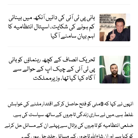
بانی پی ٹی آئی کی دائیں آنکھ میں بینائی
کم ہونے کی شکایت، اسپتال انتظامیہ کا
اہم بیان سامنے آگیا
تحریک انصاف کے کچھ رہنماؤں کو بانی
پی ٹی آئی کے چیک اپ کے حوالے سے
آگاہ کیا گیا تھا، وزیرمملکت
انہوں نے کہا کہ 9مئی کو فتح حاصل کرکے اقتدار ملنے کی خواہش
غلط ہے، میں نے ساری زندگی تاجروں کے ساتھ سیاست کی ہے،
ضلعی انتظامیہ کو تاجروں کی ہڑتال سے پہلے ان کے مسائل حل کرنے
کو کہا ہے اور ان شاءاللہ تاجروں کے مسائل جلد حل ہوں گے۔