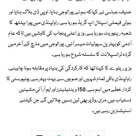
حنیف عباسی نے کہاکہ ہم نے یورالوجی بنایا، او پی ڈی بلاک بنایا اور
ہولی فیملی اسپتال اپ گریڈ ہو رہا ہے، راولپنڈی میں پورا ہیلتھ کا
شعبہ رینوویٹ ہو رہا ہے، وزیر اعلی پنجاب کی کاوشیں ہیں تاکہ عام
آدمی کو بہترین سہولیات میسر آئیں، یورالوجی میں مارچ کے آخر میں
گردہ ٹرانسپلانٹ کا سلسلہ شروع ہو رہا ہے۔
وزیر ریلوے کا کہنا تھا کہ کارکردگی کی بنیاد پر مقابلہ ہونا چاہیئے،
راولپنڈی باقی تمام شہروں اور صوبوں سے بہت بہتر ہے، یونیورسٹی کا
کردار خطے میں اہم ہے، 150 وینٹیلیٹرز اور ایم آر آئی مشینیں
دستیاب ہیں، مری روڈ پر بھی تین بسیں چلائیں گے جن کیلئے
اسٹیشنز بن رہے ہیں۔