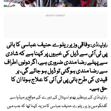
وفاقی وزیر ریلوے حنیف عباسی کا بانی
راولپنڈی:
پی ٹی آئی سے ڈیل کی خبروں پر کہنا ہے کہ شادی
سے پہلے رضا مندی ضروری ہے، اگر دونوں اطراف
سے رضا مندی ہوگئی تو ڈیل ہو جائے گی، ہر
قیدی کی طرح بانی پی ٹی آئی کا علاج ہونا ان کا
حق ہے۔
راولپنڈی کے بینظیر بھٹو اسپتال کے دورے کے موقع پر میڈیا سے
گفتگو میں وزیر ریلوے حنیف عباسی کا مزید کہنا تھا کہ جب میں