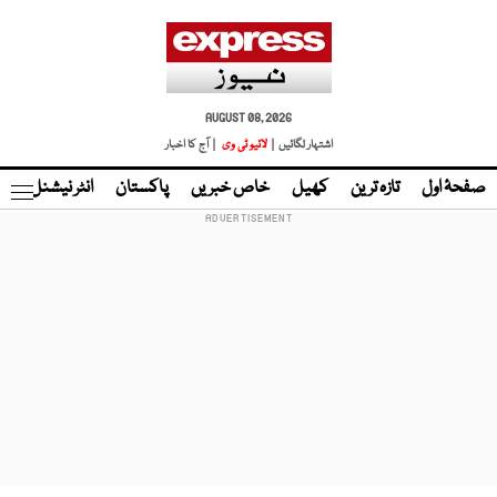
AUGUST 08, 2026
اشتہار لگائیں |
لائیو ٹی وی
| آج کا اخبار
صفحۂ اول
تازہ ترین
کھیل
خاص خبریں
پاکستان
انٹر نیشنل
ٹا