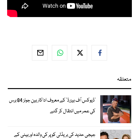
متعلقہ
’ڈیوکس آف ہیزرڈ‘ کے معروف اداکار بین جونز 84 برس
کی عمر میں انتقال کر گئے
جیجی حدید کی بریڈلی کوپر کی والدہ اور بیٹی کے