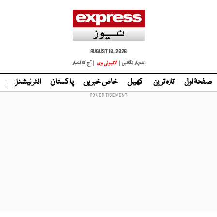
AUGUST 10, 2026
اشتہار لگائیں |
لائیو ٹی وی
| آج کا اخبار
صفحۂ اول
تازہ ترین
کھیل
خاص خبریں
پاکستان
انٹر نیشنل
ٹا