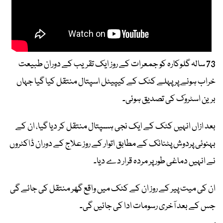
73 سالہ گلوکارہ کو جمعرات کے روز ایک تقریب کے دوران طبیعت
خراب ہونے پر پہلے کٹک کے کیپیٹل اسپتال منتقل کیا گیا جہاں
برین اسٹروک کی تصدیق ہوئی۔
بعد ازاں انہیں کٹک کے ایک نجی ہسپتال منتقل کر دیا گیا، ان کے
بہنوئی پردوش پٹنائک کے مطابق اتوار کے روز علاج کے دوران ڈاکٹروں
نے انہیں دماغی طور پر مردہ قرار دے دیا۔
ان کی میت پیر کے روز ان کے کٹک میں واقع گھر منتقل کی جائے گی
جس کے بعد آخری رسومات ادا کی جائیں گی۔