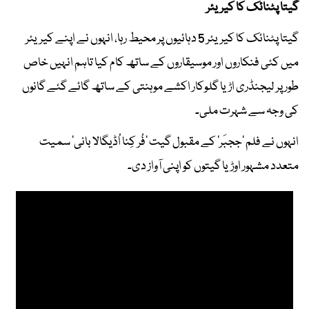
گیتا پٹنائک کا کیریئر
گیتا پٹنائک کا کیریئر 5 دہائیوں پر محیط رہا، انہوں نے اپنے کیریئر
میں کئی فنکاروں اور موسیقاروں کے ساتھ کام کیا تاہم انہیں خاص
طور پر لیجنڈری اڑیا گلوکار اکشے موہنتی کے ساتھ گائے گئے گانوں
کی وجہ سے شہرت ملی۔
انہوں نے فلم ’ججبَر‘ کے مقبول گیت ’فُر کِنا اُڈیگالا بانی‘ سمیت
متعدد مشہور اوڑیا گیتوں کو اپنی آواز دی۔