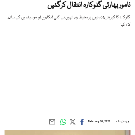
نامور بھارتی گلوکارہ انتقال کرگئیں
گلوکارہ کا کیریئر 5 دہائیوں پر محیط رہا، انہوں نے کئی فنکاروں اور موسیقاروں کے ساتھ
کام کیا
ویب ڈیسک
February 16, 2026