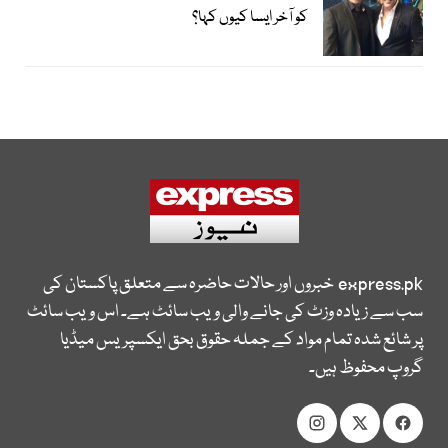
کو آخر ایسا کیوں کہا؟
express.pk
خبروں اور حالات حاضرہ سے متعلق پاکستان کی
سب سے زیادہ وزٹ کی جانے والی ویب سائٹ ہے۔ اس ویب سائٹ
پر شائع شدہ تمام مواد کے جملہ حقوق بحق ایکسپریس میڈیا
گروپ محفوظ ہیں۔