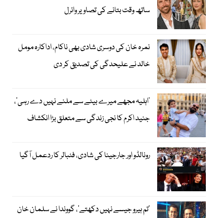
ساتھ وقت بتانے کی تصاویر وائرل
نمرہ خان کی دوسری شادی بھی ناکام، اداکارہ مومل
خالد نے علیحدگی کی تصدیق کر دی
’اہلیہ مجھے میرے بیٹے سے ملنے نہیں دے رہی‘،
جنید اکرم کا نجی زندگی سے متعلق بڑا انکشاف
رونالڈو اور جارجینا کی شادی، فٹبالر کا ردعمل آگیا
’تم ہیرو جیسے نہیں دکھتے‘، گووندا نے سلمان خان