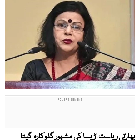
بھارتی ریاست اڑیسا کی مشہور گلوکارہ گیتا