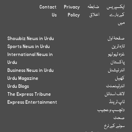
ایکسپریس
ضابطہ
Privacy
Contact
کے بارے
اخلاق
Policy
Us
میں
صفحۂ اول
Showbiz News in Urdu
تازہ ترین
Sports News in Urdu
غزہ لہو لہو
International News in
پاکستان
Urdu
انٹر نیشنل
Business News in Urdu
کھیل
Urdu Magazine
انٹرٹینمنٹ
Urdu Blogs
لائف اسٹائل
The Express Tribune
ٹاپ ٹرینڈ
Express Entertainment
دلچسپ و عجیب
صحت
سونے کے نرخ