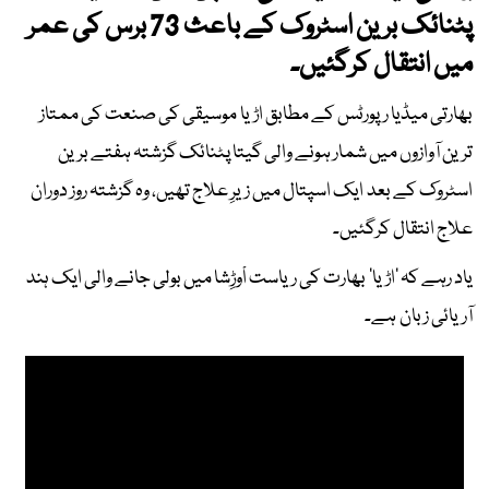
پٹنائک برین اسٹروک کے باعث 73 برس کی عمر
میں انتقال کرگئیں۔
بھارتی میڈیا رپورٹس کے مطابق اڑیا موسیقی کی صنعت کی ممتاز
ترین آوازوں میں شمار ہونے والی گیتا پٹنائک گزشتہ ہفتے برین
اسٹروک کے بعد ایک اسپتال میں زیرِ علاج تھیں، وہ گزشتہ روز دوران
علاج انتقال کرگئیں۔
یاد رہے کہ ’اڑیا‘ بھارت کی ریاست اْوڑِشا میں بولی جانے والی ایک ہند
آریائی زبان ہے۔