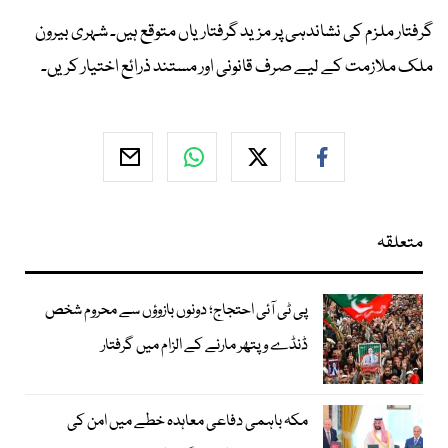
گرفتار ملزم کی نشاندہی پر مزید گرفتاریاں متوقع ہیں۔ شہری بیرون
ملک ملازمت کے لیے صرف قانونی اور مستند ذرائع اختیار کریں۔
متعلقہ
پی ٹی آئی احتجاج؛ دونوں بازوؤں سے محروم شخص
ڈنڈے و پتھر مارنے کے الزام میں گرفتار
مکہ باہمی دفاعی معاہدہ خطے میں امن کی