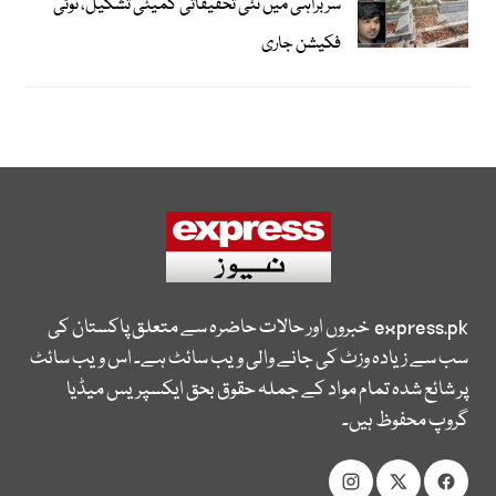
سربراہی میں نئی تحقیقاتی کمیٹی تشکیل، نوٹی
فکیشن جاری
express.pk
خبروں اور حالات حاضرہ سے متعلق پاکستان کی
سب سے زیادہ وزٹ کی جانے والی ویب سائٹ ہے۔ اس ویب سائٹ
پر شائع شدہ تمام مواد کے جملہ حقوق بحق ایکسپریس میڈیا
گروپ محفوظ ہیں۔