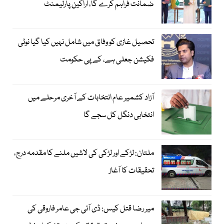
ضمانت فراہم کرے گا، اراکین پارلیمنٹ
تحصیل غازی کو وفاق میں شامل نہیں کیا گیا نوٹی
فکیشن جعلی ہے، کے پی حکومت
آزاد کشمیر عام انتخابات کے آخری مرحلے میں
انتخابی دنگل کل سجے گا
ملتان: لڑکے اور لڑکی کی لاشیں ملنے کا مقدمہ درج،
تحقیقات کا آغاز
میر رضا قتل کیس: ڈی آئی جی عامر فاروقی کی