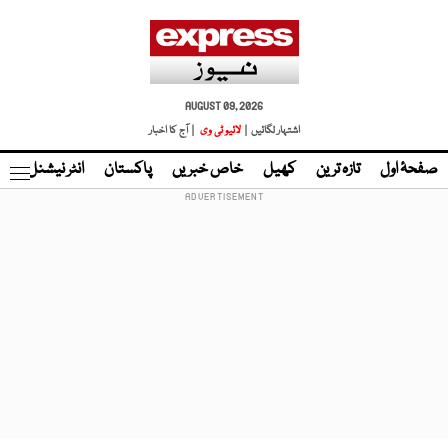
AUGUST 09, 2026
اشتہار لگائیں |
لائیو ٹی وی
| آج کا اخبار
صفحۂ اول
تازہ ترین
کھیل
خاص خبریں
پاکستان
انٹر نیشنل
ٹا