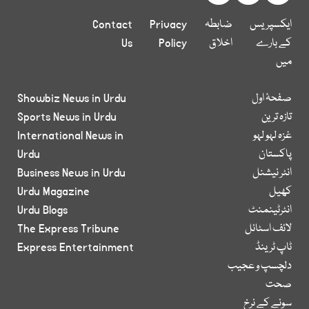
ایکسپریس
ضابطہ
Privacy
Contact
کے بارے
اخلاق
Policy
Us
میں
صفحۂ اول
Showbiz News in Urdu
تازہ ترین
Sports News in Urdu
غزہ لہو لہو
International News in
پاکستان
Urdu
انٹر نیشنل
Business News in Urdu
کھیل
Urdu Magazine
انٹرٹینمنٹ
Urdu Blogs
لائف اسٹائل
The Express Tribune
ٹاپ ٹرینڈ
Express Entertainment
دلچسپ و عجیب
صحت
سونے کے نرخ