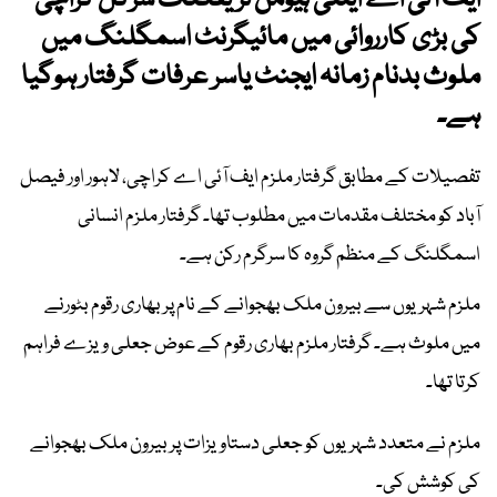
ایف آئی اے اینٹی ہیومن ٹریفکنگ سرکل کراچی
کی بڑی کارروائی میں مائیگرنٹ اسمگلنگ میں
ملوث بدنام زمانہ ایجنٹ یاسر عرفات گرفتار ہوگیا
ہے۔
تفصیلات کے مطابق گرفتار ملزم ایف آئی اے کراچی، لاہور اور فیصل
آباد کو مختلف مقدمات میں مطلوب تھا۔ گرفتار ملزم انسانی
اسمگلنگ کے منظم گروہ کا سرگرم رکن ہے۔
ملزم شہریوں سے بیرون ملک بھجوانے کے نام پر بھاری رقوم بٹورنے
میں ملوث ہے۔ گرفتار ملزم بھاری رقوم کے عوض جعلی ویزے فراہم
کرتا تھا۔
ملزم نے متعدد شہریوں کو جعلی دستاویزات پر بیرون ملک بھجوانے
کی کوشش کی۔