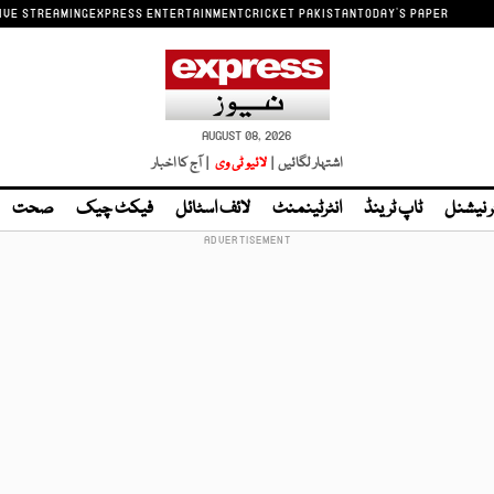
IVE STREAMING
EXPRESS ENTERTAINMENT
CRICKET PAKISTAN
TODAY'S PAPER
AUGUST 08, 2026
اشتہار لگائیں |
لائیو ٹی وی
| آج کا اخبار
ر نیشنل
ٹاپ ٹرینڈ
انٹرٹینمنٹ
لائف اسٹائل
فیکٹ چیک
صحت