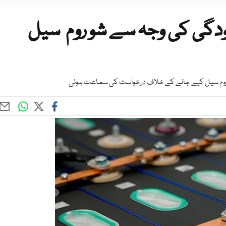
جودگی کی وجہ سے شو روم سیل
و روم سیل کیے جانے کے خلاف درخواست کی سماعت ہوئی