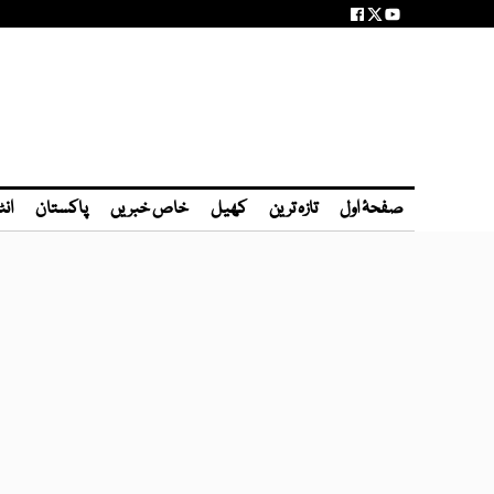
صفحۂ اول
تازہ ترین
کھیل
خاص خبریں
پاکستان
انٹ