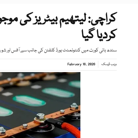
کراچی: لیتھیم بیٹریز کی مو
کردیا گیا
سندھ ہائی کورٹ میں کنٹونمنٹ بورڈ کلفٹن کی جانب سے آفس اور ش
ویب ڈیسک
February 16, 2026