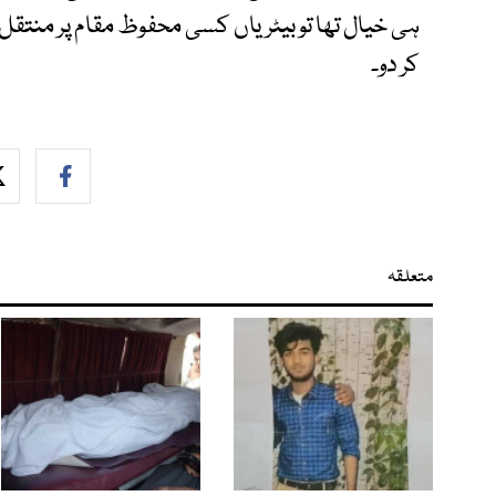
ہی خیال تھا تو بیٹریاں کسی محفوظ مقام پر منتقل ک
کر دو۔
متعلقہ