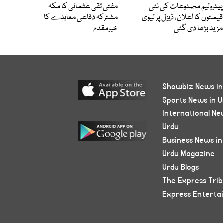
پیٹرولیم مصنوعات کی نئی
مفتی تقی عثمانی کا مکہ
قیمتوں کا اعلان، ڈیزل پر لیوی
مشترکہ دفاعی معاہدے کا
مزید بڑھا دی گئی
خیرمقدم
Showbiz News in
Sports News in U
International Ne
Urdu
Business News in
Urdu Magazine
Urdu Blogs
The Express Tri
Express Enterta