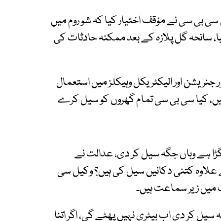
ی بی سی نے مؤقف اختیار کیا کہ شو روم میں
ا، سانحہ گل پلازہ کے بعد ممکنہ حادثات کی
ور جنریشن اور الیکٹریکل وہیکلز میں استعمال
 ہیں، کیا سی بی سی تمام گھروں کو سیل کرے
ڑا ہے وہاں جگہ سیل کر دی، عدالت نے
کے علاوہ کتنی دکانیں سیل کی ہیں؟ وکیل سی
 میں زیر سماعت ہیں۔
 کر دی اب بیٹری نہیں پھٹے گی، اگر اتنا