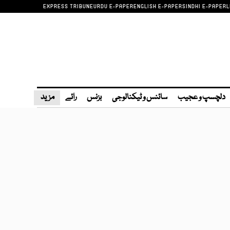
EXPRESS TRIBUNE
URDU E-PAPER
ENGLISH E-PAPER
SINDHI E-PAPER
L
دلچسپ و عجیب
سائنس و ٹیکنالوجی
بزنس
رائے
مزید