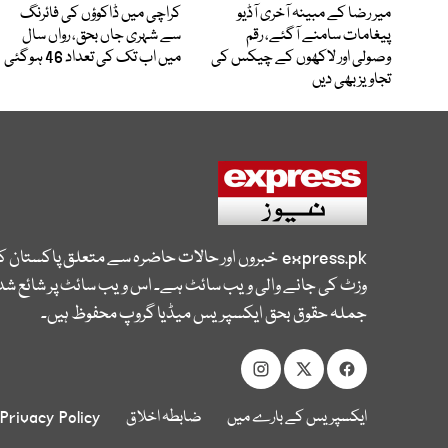
میر رضا کے مبینہ آخری آڈیو
کراچی میں ڈاکوؤں کی فائرنگ
پیغامات سامنے آگئے، رقم
سے شہری جاں بحق، رواں سال
وصولی اور لاکھوں کے چیکس کی
میں اب تک کی تعداد 46 ہوگئی
تجاویز بھی دیں
express.pk
خبروں اور حالات حاضرہ سے متعلق پاکستان 
وزٹ کی جانے والی ویب سائٹ ہے۔ اس ویب سائٹ پر شائع شدہ
جملہ حقوق بحق ایکسپریس میڈیا گروپ محفوظ ہیں۔
ایکسپریس کے بارے میں
ضابطہ اخلاق
Privacy Policy