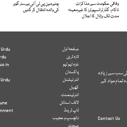
وفاقی حکومت سے مذاکرات
چئیرمین پی ٹی آئی بیرسٹر گوہر
ناکام، گڈز ٹرانسپورٹرز کا غیرمعینہ
کی والدہ انتقال کر گئیں
مدت تک ہڑتال کا اعلان
صفحۂ اول
 Urdu
تازہ ترین
rdu
غزہ لہو لہو
ws in
پاکستان
کی سب سے زیادہ
انٹر نیشنل
 Urdu
 تمام مواد کے
کھیل
انٹرٹینمنٹ
لائف اسٹائل
bune
ٹاپ ٹرینڈ
inment
دلچسپ و عجیب
Contact Us
صحت