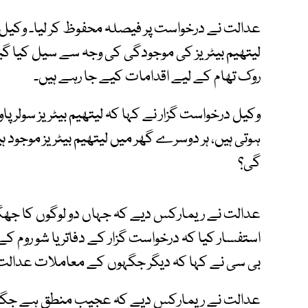
عدالت نے درخواست پر فیصلہ محفوظ کر لیا۔ وکیل س
لیتھیم بیٹریز کی موجودگی کی وجہ سے سیل کیا گی
روک تھام کے لیے اقدامات کیے جا رہے ہیں۔
وکیل درخواست گزار نے کہا کہ لیتھیم بیٹریز سولر پا
ہوتی ہیں، ہر دوسرے گھر میں لیتھیم بیٹریز موجود
گی؟
عدالت نے ریمارکس دیے کہ جہاں دو لوگوں کا جھگ
استفسار کیا کہ درخواست گزار کے دفاتر یا شو روم 
بی سی نے کہا کہ دیگر جگہوں کے معاملات عدالت
عدالت نے ریمارکس دیے کہ عجیب منطق ہے جگہ سیل