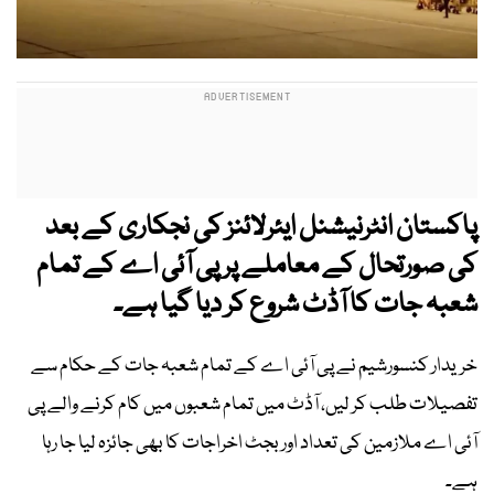
پاکستان انٹرنیشنل ایئرلائنز کی نجکاری کے بعد
کی صورتحال کے معاملے پر پی آئی اے کے تمام
شعبہ جات کا آڈٹ شروع کر دیا گیا ہے۔
خریدار کنسورشیم نے پی آئی اے کے تمام شعبہ جات کے حکام سے
تفصیلات طلب کر لیں، آڈٹ میں تمام شعبوں میں کام کرنے والے پی
آئی اے ملازمین کی تعداد اور بجٹ اخراجات کا بھی جائزہ لیا جا رہا
ہے۔