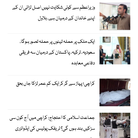
وزیراعظم سے کوئی شکایت نہیں اصل لڑائی ان کے
اپنے خاندان کے درمیان ہے، بلاول
ایک ملک پر حملہ تینوں پر حملہ تصور ہوگا،
سعودیہ، ترکیہ، پاکستان کے درمیان سہ فریقی
دفاعی معاہدہ
کراچی؛ پہاڑ سے گر کر ایک کم عمر لڑکا جاں بحق
جماعت اسلامی کا احتجاج: کراچی میں آج کون سی
سڑکیں بند ہوں گی؟ ٹریفک پولیس کی ایڈوائزری