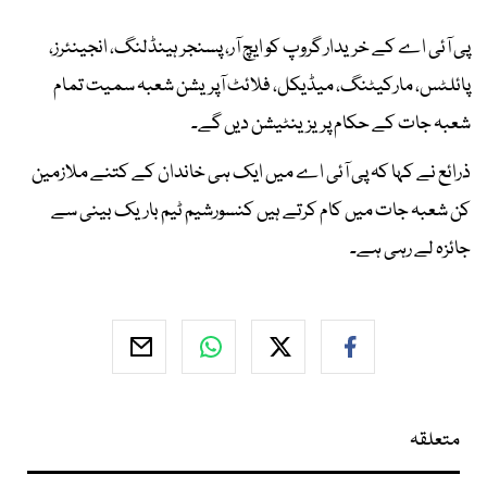
پی آئی اے کے خریدار گروپ کو ایچ آر، پسنجر ہینڈلنگ، انجینئرز،
پائلٹس، مارکیٹنگ، میڈیکل، فلائٹ آپریشن شعبہ سمیت تمام
شعبہ جات کے حکام پریزینٹیشن دیں گے۔
ذرائع نے کہا کہ پی آئی اے میں ایک ہی خاندان کے کتنے ملازمین
کن شعبہ جات میں کام کرتے ہیں کنسورشیم ٹیم باریک بینی سے
جائزہ لے رہی ہے۔
متعلقہ