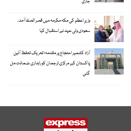
جاری
وزیرِ اعظم کی مکہ مکرمہ میں قصر الصفا آمد،
سعودی ولی عہد نے استقبال کیا
آزاد کشمیر احتجاج پر مقدمہ؛ تحریک تحفظ آئین
پاکستان کے مرکزی ترجمان کو راہداری ضمانت مل
گئی