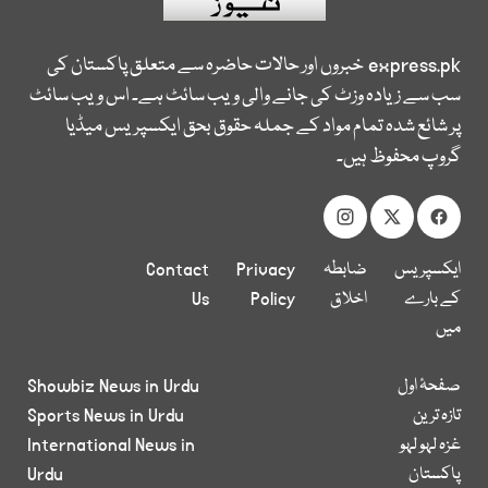
express.pk
خبروں اور حالات حاضرہ سے متعلق پاکستان کی
سب سے زیادہ وزٹ کی جانے والی ویب سائٹ ہے۔ اس ویب سائٹ
پر شائع شدہ تمام مواد کے جملہ حقوق بحق ایکسپریس میڈیا
گروپ محفوظ ہیں۔
ایکسپریس
ضابطہ
Privacy
Contact
کے بارے
اخلاق
Policy
Us
میں
صفحۂ اول
Showbiz News in Urdu
تازہ ترین
Sports News in Urdu
غزہ لہو لہو
International News in
پاکستان
Urdu