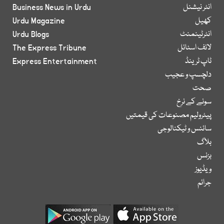
انٹر نیشنل
Business News in Urdu
کھیل
Urdu Magazine
انٹرٹینمنٹ
Urdu Blogs
لائف اسٹائل
The Express Tribune
ٹاپ ٹرینڈ
Express Entertainment
دلچسپ و عجیب
صحت
سونے کے نرخ
پیٹرولیم مصنوعات کی قیمتیں
سائنس و ٹیکنالوجی
بلاگ
بزنس
ویڈیوز
جرائم