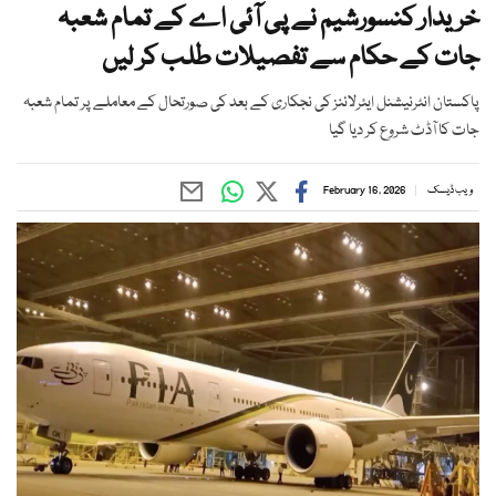
خریدار کنسورشیم نے پی آئی اے کے تمام شعبہ
جات کے حکام سے تفصیلات طلب کر لیں
پاکستان انٹرنیشنل ایئرلائنز کی نجکاری کے بعد کی صورتحال کے معاملے پر تمام شعبہ
جات کا آڈٹ شروع کر دیا گیا
ویب ڈیسک
February 16, 2026