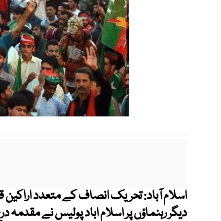
اسلام آباد: ‏تحریک انصاف کے متعدد اراکین
دیگر رہنماؤں پر اسلام اباد پولیس نے مقدمہ درج