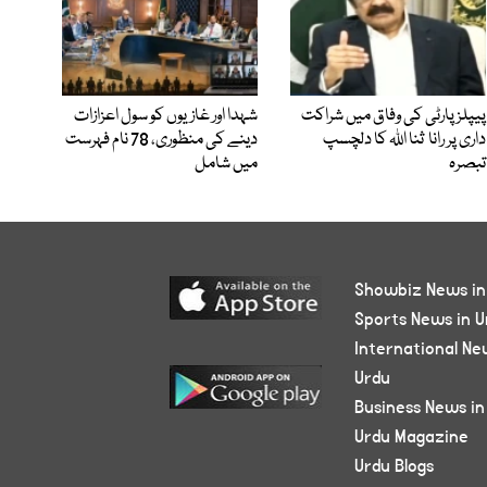
پیپلز پارٹی کی وفاق میں شراکت
شہدا اور غازیوں کو سول اعزازات
داری پر رانا ثنا اللہ کا دلچسپ
دینے کی منظوری، 78 نام فہرست
تبصرہ
میں شامل
Showbiz News in
Sports News in U
International Ne
Urdu
Business News in
Urdu Magazine
Urdu Blogs