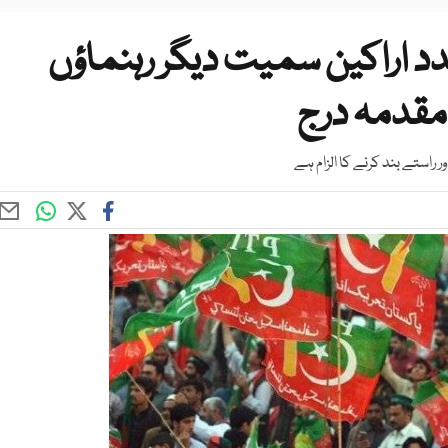
تعدد اراکین سمیت دیگر رہنماؤں
مقدمہ درج
ور راستے بند کرنے کا الزام ہے