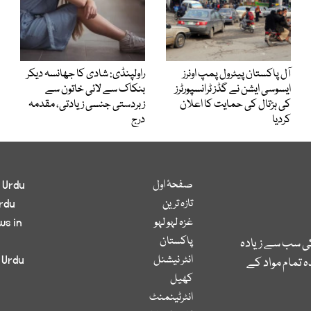
آل پاکستان پیٹرول پمپ اونرز
راولپنڈی: شادی کا جھانسہ دیکر
ایسوسی ایشن نے گڈز ٹرانسپورٹرز
بنکاک سے لائی خاتون سے
کی ہڑتال کی حمایت کا اعلان
زبردستی جنسی زیادتی، مقدمہ
کردیا
درج
صفحۂ اول
 Urdu
تازہ ترین
rdu
غزہ لہو لہو
ws in
پاکستان
کی سب سے زیادہ
انٹر نیشنل
 Urdu
 تمام مواد کے
کھیل
انٹرٹینمنٹ