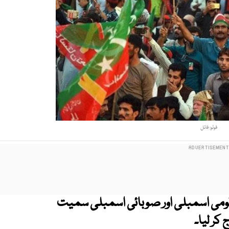
فوٹو: فائل
 قومی اسمبلی اور صوبائی اسمبلی سمیت
 کر لیا۔