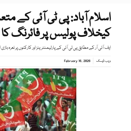
اسلام آباد: ‏پی ٹی آئی کے م
کیخلاف پولیس پر فائرنگ کا 
ایف آئی آر کے مطابق پی ٹی آئی کے پارلیمنٹرینز اور کارکنوں پر نعرہ بازی ا
ویب ڈیسک
February 16, 2026