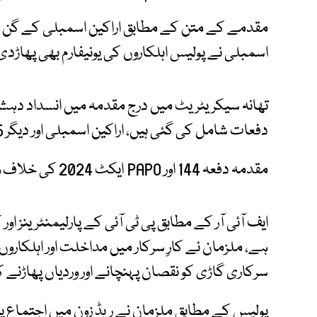
مقدمے کے متن کے مطابق اراکین اسمبلی کے گن می
اسمبلی نے پولیس اہلکاروں کی یونیفارم بھی پھاڑدی
دفعات شامل کی گئی ہیں، اراکین اسمبلی اور دیگر 50/55 عہدیدران اور ورکر کو نامزد کیا گیا ہے۔
مقدمہ دفعہ 144 اور PAPO ایکٹ 2024 کی خلاف ورزی پر تھانہ سیکرٹریٹ میں درج کیا گیا۔
ایف آئی آر کے مطابق پی ٹی آئی کے پارلیمنٹرینز اور کار
ہے، ملزمان نے کارِ سرکار میں مداخلت اور اہلکاروں 
سرکاری گاڑی کو نقصان پہنچانے اور وردیاں پھاڑنے
پولیس کے مطابق ملزمان نے ریڈ زون میں اجتماع پر