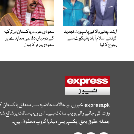
ارشد چائے والا نے پاسپورٹ تجدید
سعودی عرب، پاکستان اور ترکیہ
کیلئے اسلام آباد ہائیکورٹ سے
کے درمیان دفاعی معاہدے پر
رجوع کرلیا
سعودی وزیر کا بیان
express.pk
خبروں اور حالات حاضرہ سے متعلق پاکستان 
وزٹ کی جانے والی ویب سائٹ ہے۔ اس ویب سائٹ پر شائع شدہ
جملہ حقوق بحق ایکسپریس میڈیا گروپ محفوظ ہیں۔