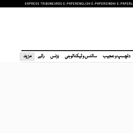
EXPRESS TRIBUNE
URDU E-PAPER
ENGLISH E-PAPER
SINDHI E-PAPER
L
دلچسپ و عجیب
سائنس و ٹیکنالوجی
بزنس
رائے
مزید