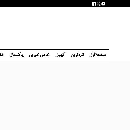
صفحۂ اول
تازہ ترین
کھیل
خاص خبریں
پاکستان
انٹ