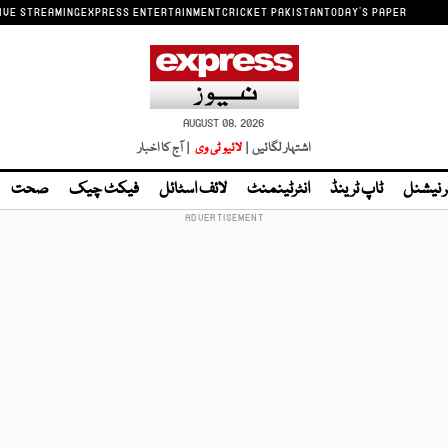
IVE STREAMING
EXPRESS ENTERTAINMENT
CRICKET PAKISTAN
TODAY'S PAPER
AUGUST 08, 2026
اشتہار لگائیں |
لائیو ٹی وی
| آج کا اخبار
ر نیشنل
ٹاپ ٹرینڈ
انٹرٹینمنٹ
لائف اسٹائل
فیکٹ چیک
صحت