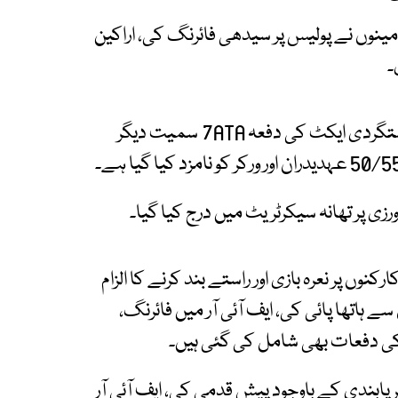
نوں نے پولیس پر سیدھی فائرنگ کی، اراکین
۔
تھانہ سیکریٹریٹ میں درج مقدمہ میں انسداد دہشتگردی ایکٹ کی دفعہ 7ATA سمیت دیگر
کنوں پر نعرہ بازی اور راستے بند کرنے کا الزام
سے ہاتھا پائی کی، ایف آئی آر میں فائرنگ،
 کی دفعات بھی شامل کی گئی ہیں۔
 پابندی کے باوجود پیش قدمی کی، ایف آئی آر