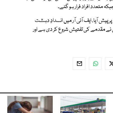
بکہ متعدد افراد فرار ہو گئے۔
پر پیش آیا، ایف آئی آر میں انسدادِ دہشت
 نے مقدمے کی تفتیش شروع کر دی ہے اور