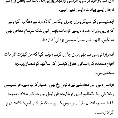
اس کے باوجود فرانس، جرمنی اور دیگر یورپی ممالک کے بعض وزرا نے
تاحال اپنے بیانات واپس نہیں لیے۔
ایمنیسٹی کی سیکریٹری جنرل ایگنس کالامارد نے مطالبہ کیا ہے
کہ یورپی وزرا نہ صرف اپنے الزامات واپس لیں بلکہ سرِعام معافی بھی
مانگیں۔ انہوں نے اسے “سیاسی بزدلی” قرار دیا۔
ادھراو آئی سی نے بھی بیان جاری کرتے ہوئے کہا کہ من گھڑت الزامات
اقوامِ متحدہ کی انسانی حقوق کونسل کی ساکھ کو نقصان پہنچا
سکتے ہیں۔
فرانس میں اس معاملے نے قانونی رخ بھی اختیار کر لیا ہے۔ فرانسیسی
وکلا کی ایک تنظیم نے وزیر خارجہ یان نیول بیروٹ کے خلاف مبینہ
غلط معلومات پھیلانے پر پیرس کے پراسیکیوٹر کے پاس شکایت درج
کرا دی ہے۔