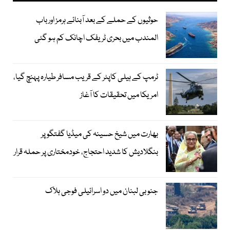
حوثیوں کے حملے کے بعد آبنائے ہرمز اور باب
المندب میں بحری ٹریفک اچانک کم ہو گئی
ٹرمپ کے ہیلی کاپٹر کے قریب مسافر طیارہ پہنچ گیا،
امریکا میں تحقیقات کا آغاز
بھارت میں شیخ حسینہ کی میڈیا گفتگو پر
بنگلادیش کا شدید احتجاج، خودمختاری پر حملہ قرار
جنوبی لبنان میں دو اسرائیلی فوجی ہلاک