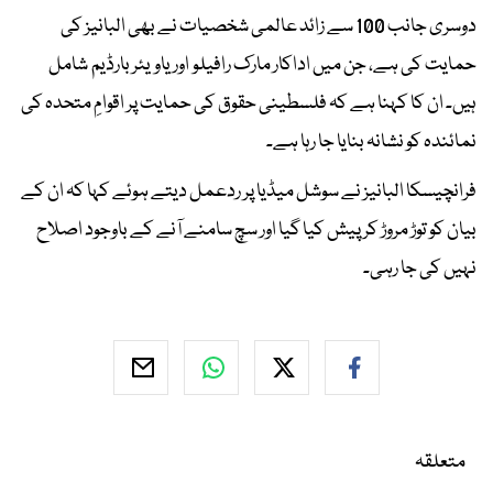
دوسری جانب 100 سے زائد عالمی شخصیات نے بھی البانیز کی
حمایت کی ہے، جن میں اداکار مارک رافیلو اور یاویئر بارڈیم شامل
ہیں۔ ان کا کہنا ہے کہ فلسطینی حقوق کی حمایت پر اقوامِ متحدہ کی
نمائندہ کو نشانہ بنایا جا رہا ہے۔
فرانچیسکا البانیز نے سوشل میڈیا پر ردعمل دیتے ہوئے کہا کہ ان کے
بیان کو توڑ مروڑ کر پیش کیا گیا اور سچ سامنے آنے کے باوجود اصلاح
نہیں کی جا رہی۔
متعلقہ