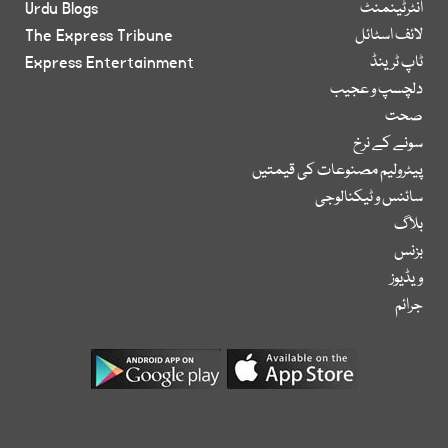
انٹرٹینمنٹ
Urdu Blogs
لائف اسٹائل
The Express Tribune
ٹاپ ٹرینڈ
Express Entertainment
دلچسپ و عجیب
صحت
سونے کے نرخ
پیٹرولیم مصنوعات کی قیمتیں
سائنس و ٹیکنالوجی
بلاگ
بزنس
ویڈیوز
جرائم