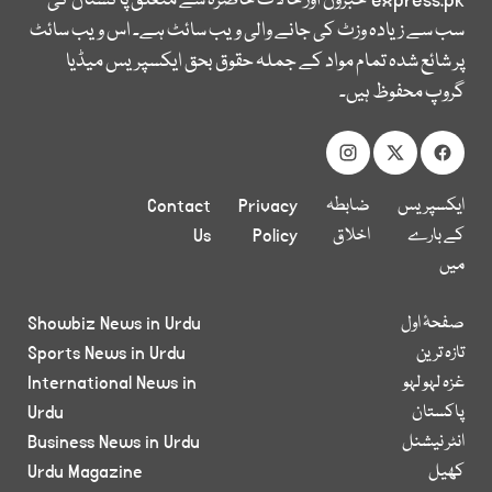
express.pk
خبروں اور حالات حاضرہ سے متعلق پاکستان کی
سب سے زیادہ وزٹ کی جانے والی ویب سائٹ ہے۔ اس ویب سائٹ
پر شائع شدہ تمام مواد کے جملہ حقوق بحق ایکسپریس میڈیا
گروپ محفوظ ہیں۔
ایکسپریس
ضابطہ
Privacy
Contact
کے بارے
اخلاق
Policy
Us
میں
صفحۂ اول
Showbiz News in Urdu
تازہ ترین
Sports News in Urdu
غزہ لہو لہو
International News in
پاکستان
Urdu
انٹر نیشنل
Business News in Urdu
کھیل
Urdu Magazine