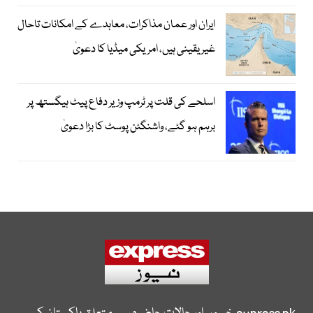
ایران اور عمان مذاکرات، معاہدے کے امکانات تاحال
غیر یقینی ہیں، امریکی میڈیا کا دعویٰ
اسلحے کی قلت پر ٹرمپ وزیر دفاع پیٹ ہیگستھ پر
برہم ہو گئے، واشنگٹن پوسٹ کا بڑا دعویٰ