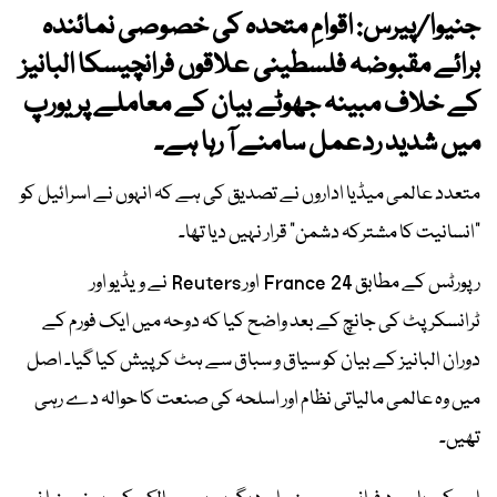
جنیوا/پیرس: اقوامِ متحدہ کی خصوصی نمائندہ
برائے مقبوضہ فلسطینی علاقوں فرانچیسکا البانیز
کے خلاف مبینہ جھوٹے بیان کے معاملے پر یورپ
میں شدید ردعمل سامنے آ رہا ہے۔
متعدد عالمی میڈیا اداروں نے تصدیق کی ہے کہ انہوں نے اسرائیل کو
“انسانیت کا مشترکہ دشمن” قرار نہیں دیا تھا۔
رپورٹس کے مطابق France 24 اور Reuters نے ویڈیو اور
ٹرانسکرپٹ کی جانچ کے بعد واضح کیا کہ دوحہ میں ایک فورم کے
دوران البانیز کے بیان کو سیاق و سباق سے ہٹ کر پیش کیا گیا۔ اصل
میں وہ عالمی مالیاتی نظام اور اسلحہ کی صنعت کا حوالہ دے رہی
تھیں۔