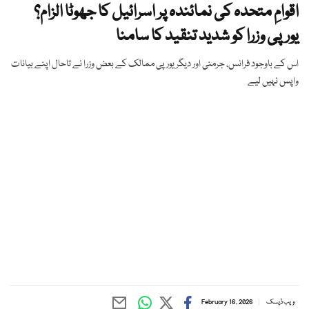
اقوامِ متحدہ کی نمائندہ پر اسرائیل کا جھوٹا الزام؟
یورپی وزرا کو شدید تنقید کا سامنا
اس کے باوجود فرانس، جرمنی اور دیگر یورپی ممالک کے بعض وزرا نے تاحال اپنے بیانات
واپس نہیں لیے
ویب ڈیسک
February 16, 2026