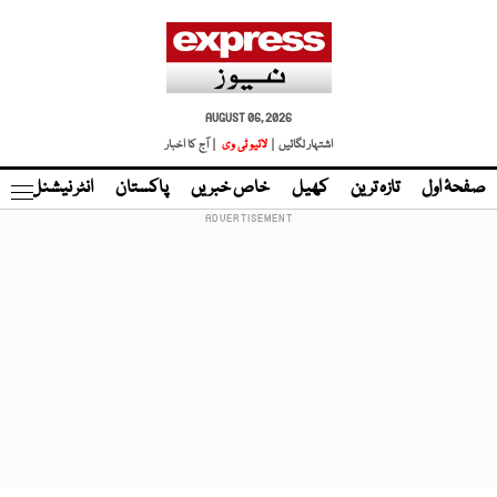
AUGUST 06, 2026
اشتہار لگائیں |
لائیو ٹی وی
| آج کا اخبار
صفحۂ اول
تازہ ترین
کھیل
خاص خبریں
پاکستان
انٹر نیشنل
ٹا