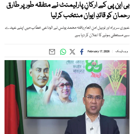
بی این پی کے ارکانِ پارلیمنٹ نے متفقہ طور پر طارق
رحمان کو قائدِ ایوان منتخب کرلیا
عبوری سربراہ اور نوبیل امن انعام یافتہ محمد یونس نے الوداعی خطاب میں اپنے عہدے
سے مستعفی ہونے کا اعلان کر دیا ہے
ویب ڈیسک
February 17, 2026