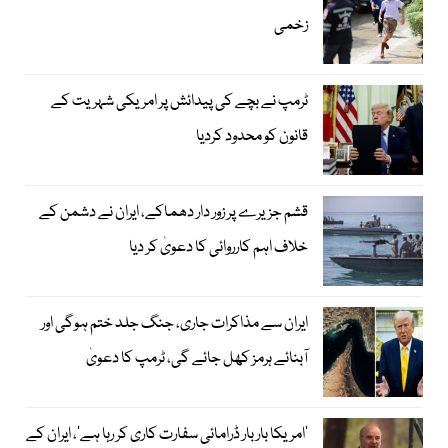
زخمی
ٹرمپ نے بچے کی پیدائش پر امریکی شہریت کے
قانون کو محدود کردیا
قشم جزیرے پر زور دار دھماکے، ایران نے دشمن کے
خلاف اہم کارروائی کا دعویٰ کر دیا
ایران سے مذاکرات جاری، جنگ جلد ختم ہوگی اور
آبنائے ہرمز کھل جائے گی، ٹرمپ کا دعویٰ
’امریکا بار بار ڈرامائی سفارت کاری کر رہا ہے‘، ایران کے