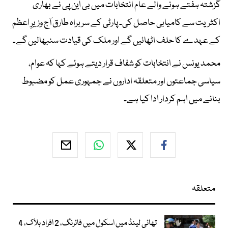
گزشتہ ہفتے ہونے والے عام انتخابات میں بی این پی نے بھاری
اکثریت سے کامیابی حاصل کی۔ پارٹی کے سربراہ طارق آج وزیرِ اعظم
کے عہدے کا حلف اٹھائیں گے اور ملک کی قیادت سنبھالیں گے۔
محمد یونس نے انتخابات کو شفاف قرار دیتے ہوئے کہا کہ عوام،
سیاسی جماعتوں اور متعلقہ اداروں نے جمہوری عمل کو مضبوط
بنانے میں اہم کردار ادا کیا ہے۔
متعلقہ
تھائی لینڈ میں اسکول میں فائرنگ، 2 افراد ہلاک، 4