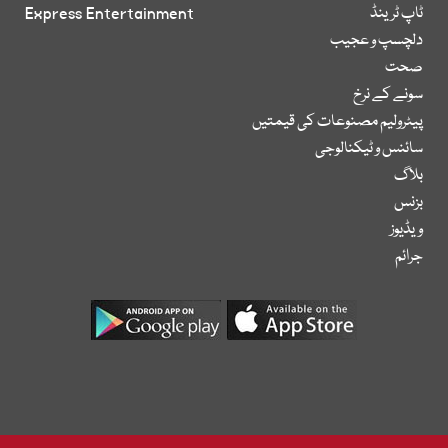
ٹاپ ٹرینڈ
Express Entertainment
دلچسپ و عجیب
صحت
سونے کے نرخ
پیٹرولیم مصنوعات کی قیمتیں
سائنس و ٹیکنالوجی
بلاگ
بزنس
ویڈیوز
جرائم