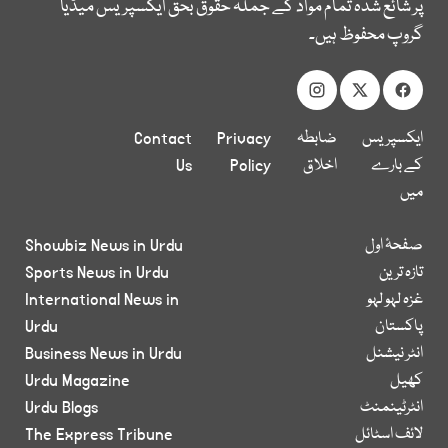
پر شائع شدہ تمام مواد کے جملہ حقوق بحق ایکسپریس میڈیا
گروپ محفوظ ہیں۔
ایکسپریس
ضابطہ
Privacy
Contact
کے بارے
اخلاق
Policy
Us
میں
صفحۂ اول
Showbiz News in Urdu
تازہ ترین
Sports News in Urdu
غزہ لہو لہو
International News in
پاکستان
Urdu
انٹر نیشنل
Business News in Urdu
کھیل
Urdu Magazine
انٹرٹینمنٹ
Urdu Blogs
لائف اسٹائل
The Express Tribune