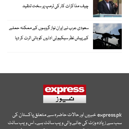
چیف مذاکرات کار کی ٹرمپ پر سخت تنقید
سعودی عرب نے ایران نواز گروہوں کے ممکنہ حملے
کے پیش نظر سیکیورٹی اداروں کو ہائی الرٹ کر دیا
express.pk
خبروں اور حالات حاضرہ سے متعلق پاکستان کی
سب سے زیادہ وزٹ کی جانے والی ویب سائٹ ہے۔ اس ویب سائٹ