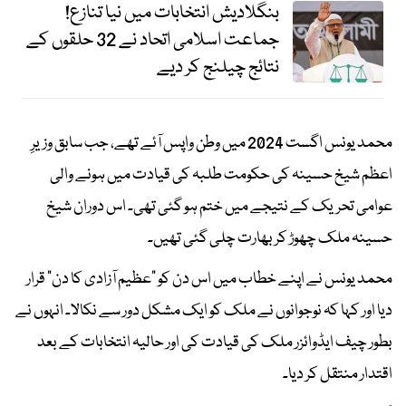
بنگلادیش انتخابات میں نیا تنازع!
جماعت اسلامی اتحاد نے 32 حلقوں کے
نتائج چیلنج کر دیے
محمد یونس اگست 2024 میں وطن واپس آئے تھے، جب سابق وزیرِ
اعظم شیخ حسینہ کی حکومت طلبہ کی قیادت میں ہونے والی
عوامی تحریک کے نتیجے میں ختم ہو گئی تھی۔ اس دوران شیخ
حسینہ ملک چھوڑ کر بھارت چلی گئی تھیں۔
محمد یونس نے اپنے خطاب میں اس دن کو “عظیم آزادی کا دن” قرار
دیا اور کہا کہ نوجوانوں نے ملک کو ایک مشکل دور سے نکالا۔ انہوں نے
بطور چیف ایڈوائزر ملک کی قیادت کی اور حالیہ انتخابات کے بعد
اقتدار منتقل کر دیا۔