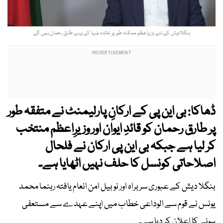
بنگلادیش کے نئے وزیراعظم ممکنہ طور پر خالدہ ضیا کے بیٹے طارق رحمان ہوں گے
ڈھاکا: بی این پی کے ارکانِ پارلیمنٹ نے متفقہ طور
پر طارق رحمان کو قائدِ ایوان اور وزیرِاعظم منتخب
کر لیا ہے جبکہ بی این پی ارکان نے فلحال
اصلاحاتی کونسل کا حلف نہیں اٹھایا ہے۔
بنگلا دیش کے عبوری سربراہ اور نوبیل امن انعام یافتہ رہنما محمد
یونس نے قوم سے الوداعی خطاب میں اپنے عہدے سے مستعفی
ہونے کا اعلان کر دیا ہے۔