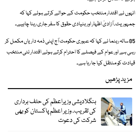
انہوں نے اقتدار منتخب حکومت کے حوالے کرتے ہوئے کہا کہ
جمہوریت، آزادیٔ اظہار اور بنیادی حقوق کا سفر جاری رہنا چاہیے۔
85 سالہ رہنما نے کہا کہ عبوری حکومت آج اپنی ذمہ داریاں مکمل کر
رہی ہے اور عوام کے فیصلے کا احترام کرتے ہوئے اقتدار نئی منتخب
قیادت کو منتقل کیا جا رہا ہے۔
مزید پڑھیں
بنگلادیشی وزیراعظم کی حلف برداری
کی تقریب، وزیر اعظم پاکستان کو بھی
شرکت کی دعوت