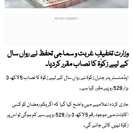
وزارت تخفیفِ غربت و سماجی تحفظ نے رواں سال
کے لیے زکوٰۃ کا نصاب مقرر کردیا۔
ایڈمنسٹریٹر جنرل زکوٰۃ نے رواں سال کے لیے زکوٰۃ کا نصاب 5 لاکھ 3
ہزار 529 روپے مقرر کیا ہے۔
جاری کردہ اعلامیے میں واضح کیا گیا کہ اگر یکم رمضان کو کسی
اکاؤنٹ میں موجود رقم 5 لاکھ 3 ہزار 529 روپے سے کم ہوگی تو اس پر
زکوٰۃ نہیں کاٹی جائے گی۔