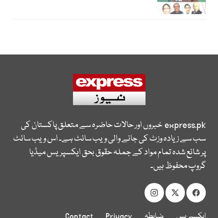
express.pk
خبروں اور حالات حاضرہ سے متعلق پاکستان کی
سب سے زیادہ وزٹ کی جانے والی ویب سائٹ ہے۔ اس ویب سائٹ
پر شائع شدہ تمام مواد کے جملہ حقوق بحق ایکسپریس میڈیا
گروپ محفوظ ہیں۔
ایکسپریس
ضابطہ
Privacy
Contact