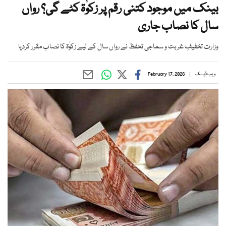
بینک میں موجود کتنی رقم پر زکوٰۃ کٹے گی؟ رواں
سال کا نصاب جاری
وزارت تخفیفِ غربت و سماجی تحفظ نے رواں سال کے لیے زکوٰۃ کا نصاب مقرر کردیا
ویب ڈیسک
February 17, 2026