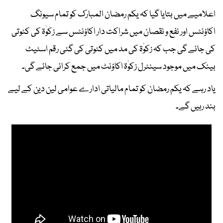
اعلامیے میں بتایا گیا کہ یکم رمضان المبارک کو تمام سیونگ
اکاؤنٹس اور نفع و نقصان میں شراکت دار اکاؤنٹس سے زکوٰۃ کی کٹوتی
کی جائے گی جب کہ زکوٰۃ کی مد میں کٹوتی کی گئی رقم اسٹیٹ
بینک میں موجود سینٹرل زکوٰۃ اکاؤنٹ میں جمع کرائی جائے گی۔
یاد رہے کہ یکم رمضان کو تمام مالیاتی ادارے عوامی لین دین کے لیے
بند رہیں گے۔