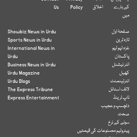
کے بارے
اخلاق
Policy
Us
میں
صفحۂ اول
Showbiz News in Urdu
تازہ ترین
Sports News in Urdu
غزہ لہو لہو
International News in
پاکستان
Urdu
انٹر نیشنل
Business News in Urdu
کھیل
Urdu Magazine
انٹرٹینمنٹ
Urdu Blogs
لائف اسٹائل
The Express Tribune
ٹاپ ٹرینڈ
Express Entertainment
دلچسپ و عجیب
صحت
سونے کے نرخ
پیٹرولیم مصنوعات کی قیمتیں