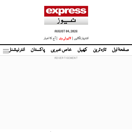
AUGUST 04, 2026
اشتہار لگائیں |
لائیو ٹی وی
| آج کا اخبار
صفحۂ اول
تازہ ترین
کھیل
خاص خبریں
پاکستان
انٹر نیشنل
ٹا