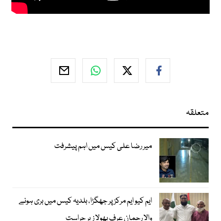
متعلقہ
میر رضا علی کیس میں اہم پیشرفت
ایم کیو ایم مرکز پر جھگڑا، بلدیہ کیس میں بری ہونے
والا رحمان عرف بھولا زیر حراست