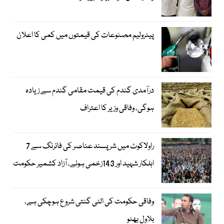
پیٹرولیم مصنوعات کی قیمتوں میں کمی کا اعلان
درآمدی گندم کی قیمت مقامی گندم سے زیادہ
ہوگی، وفاقی وزیر کا اعتراف
راولاکوٹ میں شرپسند عناصر کی فائرنگ سے 7
اہلکار شہید اور 143زخمی ہوئے، آزاد کشمیر حکومت
وفاقی حکومت کی الٹی گنتی شروع ہوچکی ہے،
بلاول بھٹو