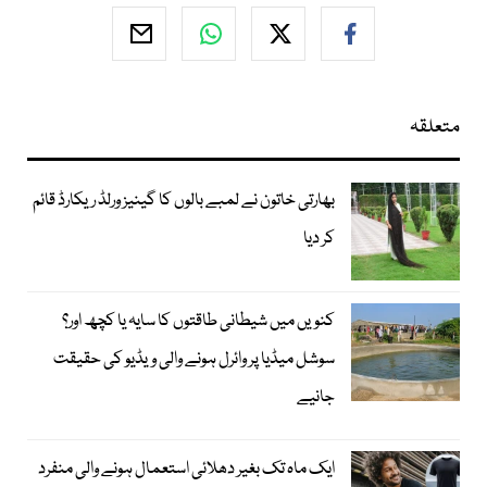
متعلقہ
بھارتی خاتون نے لمبے بالوں کا گینیز ورلڈ ریکارڈ قائم
کر دیا
کنویں میں شیطانی طاقتوں کا سایہ یا کچھ اور؟
سوشل میڈیا پر وائرل ہونے والی ویڈیو کی حقیقت
جانیے
ایک ماہ تک بغیر دھلائی استعمال ہونے والی منفرد