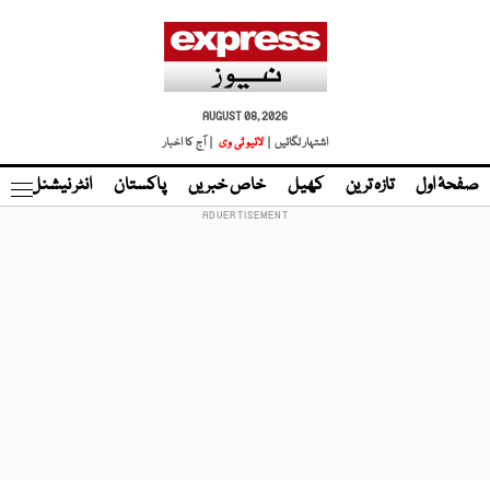
AUGUST 08, 2026
اشتہار لگائیں |
لائیو ٹی وی
| آج کا اخبار
صفحۂ اول
تازہ ترین
کھیل
خاص خبریں
پاکستان
انٹر نیشنل
ٹا