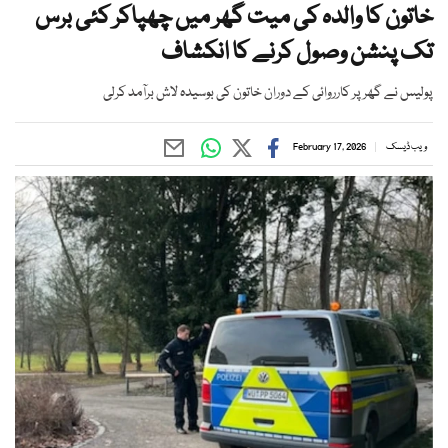
خاتون کا والدہ کی میت گھر میں چھپاکر کئی برس
تک پنشن وصول کرنے کا انکشاف
پولیس نے گھر پر کارروائی کے دوران خاتون کی بوسیدہ لاش برآمد کرلی
ویب ڈیسک
February 17, 2026