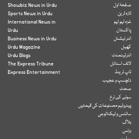
صفحۂ اول
Showbiz News in Urdu
تازہ ترین
Sports News in Urdu
غزہ لہو لہو
International News in
پاکستان
Urdu
انٹر نیشنل
Business News in Urdu
کھیل
Urdu Magazine
انٹرٹینمنٹ
Urdu Blogs
لائف اسٹائل
The Express Tribune
ٹاپ ٹرینڈ
Express Entertainment
دلچسپ و عجیب
صحت
سونے کے نرخ
پیٹرولیم مصنوعات کی قیمتیں
سائنس و ٹیکنالوجی
بلاگ
بزنس