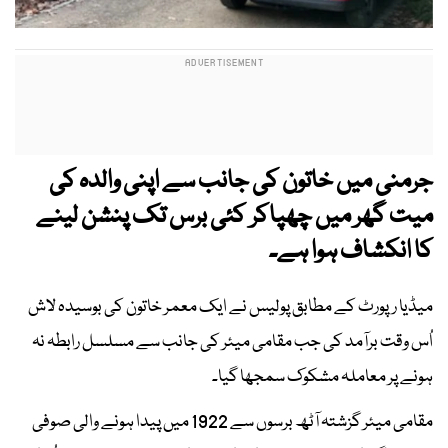
جرمنی میں خاتون کی جانب سے اپنی والدہ کی
میت گھر میں چھپاکر کئی برس تک پنشن لینے
کا انکشاف ہوا ہے۔
میڈیا رپورٹ کے مطابق پولیس نے ایک معمر خاتون کی بوسیدہ لاش
اُس وقت برآمد کی جب مقامی میئر کی جانب سے مسلسل رابطہ نہ
ہونے پر معاملہ مشکوک سمجھا گیا۔
مقامی میئر گزشتہ آٹھ برسوں سے 1922 میں پیدا ہونے والی صوفی