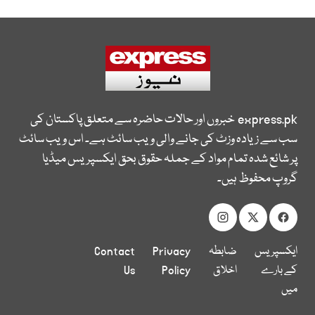
express.pk
خبروں اور حالات حاضرہ سے متعلق پاکستان کی
سب سے زیادہ وزٹ کی جانے والی ویب سائٹ ہے۔ اس ویب سائٹ
پر شائع شدہ تمام مواد کے جملہ حقوق بحق ایکسپریس میڈیا
گروپ محفوظ ہیں۔
ایکسپریس
ضابطہ
Privacy
Contact
کے بارے
اخلاق
Policy
Us
میں