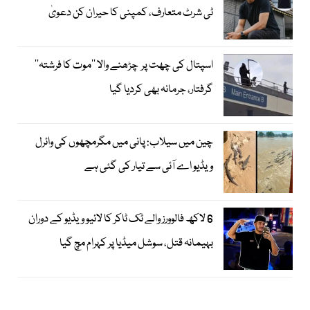
ٹی شرٹ متعارف، کمپنی کا حیران کن دعویٰ
اسپتال کی چھت پر چڑھنے والا ’’موت کا فرشتہ‘‘
گرفتار، جرمانہ بھی کردیا گیا
چین میں سیلاب: پانی میں مگرمچھوں کی وائرل
ویڈیو اے آئی سے تیار کی گئی ہے
6 لاکھ فالوورز والے ٹک ٹاکر کا لائیو ویڈیو کے دوران
بہیمانہ قتل، سوشل میڈیا پر کہرام مچ گیا