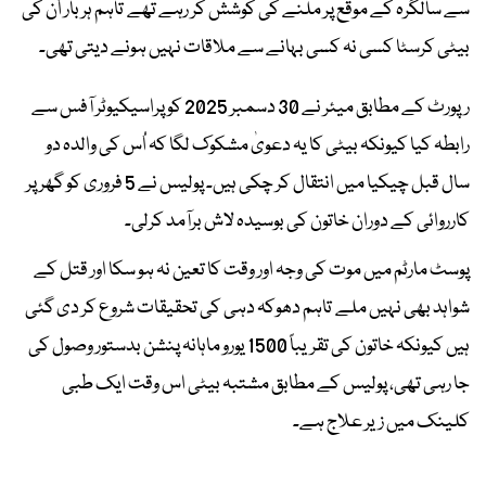
سے سالگرہ کے موقع پر ملنے کی کوشش کر رہے تھے تاہم ہر بار اُن کی
بیٹی کرسٹا کسی نہ کسی بہانے سے ملاقات نہیں ہونے دیتی تھی۔
رپورٹ کے مطابق میئر نے 30 دسمبر 2025 کو پراسیکیوٹر آفس سے
رابطہ کیا کیونکہ بیٹی کا یہ دعویٰ مشکوک لگا کہ اُس کی والدہ دو
سال قبل چیکیا میں انتقال کر چکی ہیں۔ پولیس نے 5 فروری کو گھر پر
کارروائی کے دوران خاتون کی بوسیدہ لاش برآمد کرلی۔
پوسٹ مارٹم میں موت کی وجہ اور وقت کا تعین نہ ہو سکا اور قتل کے
شواہد بھی نہیں ملے تاہم دھوکہ دہی کی تحقیقات شروع کر دی گئی
ہیں کیونکہ خاتون کی تقریباً 1500 یورو ماہانہ پنشن بدستور وصول کی
جا رہی تھی، پولیس کے مطابق مشتبہ بیٹی اس وقت ایک طبی
کلینک میں زیر علاج ہے۔