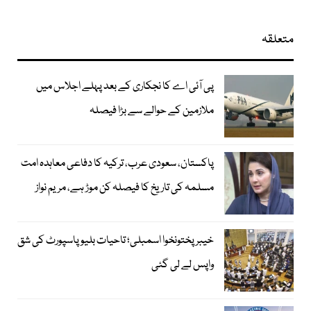
متعلقہ
پی آئی اے کا نجکاری کے بعد پہلے اجلاس میں
ملازمین کے حوالے سے بڑا فیصلہ
پاکستان، سعودی عرب، ترکیہ کا دفاعی معاہدہ امت
مسلمہ کی تاریخ کا فیصلہ کن موڑ ہے، مریم نواز
خیبرپختونخوا اسمبلی؛ تاحیات بلیو پاسپورٹ کی شق
واپس لے لی گئی