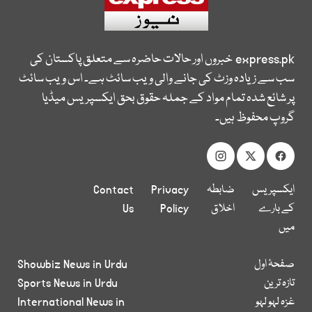
express.pk
خبروں اور حالات حاضرہ سے متعلق پاکستان کی
سب سے زیادہ وزٹ کی جانے والی ویب سائٹ ہے۔ اس ویب سائٹ
پر شائع شدہ تمام مواد کے جملہ حقوق بحق ایکسپریس میڈیا
گروپ محفوظ ہیں۔
ایکسپریس
ضابطہ
Privacy
Contact
کے بارے
اخلاق
Policy
Us
میں
صفحۂ اول
Showbiz News in Urdu
تازہ ترین
Sports News in Urdu
غزہ لہو لہو
International News in