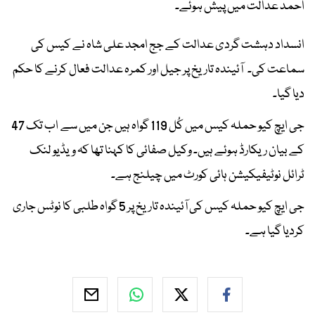
احمد عدالت میں پیش ہوئے۔
انسداد دہشت گردی عدالت کے جج امجد علی شاہ نے کیس کی
سماعت کی۔ آئیندہ تاریخ پر جیل اور کمرہ عدالت فعال کرنے کا حکم
دیا گیا۔
جی ایچ کیو حملہ کیس میں کُل 119 گواہ ہیں جن میں سے اب تک 47
کے بیان ریکارڈ ہوئے ہیں۔ وکیل صفائی کا کہنا تھا کہ ویڈیو لنک
ٹرائل نوٹیفیکیشن ہائی کورٹ میں چیلنج ہے۔
جی ایچ کیو حملہ کیس کی آئیندہ تاریخ پر 5 گواہ طلبی کا نوٹس جاری
کردیا گیا ہے۔