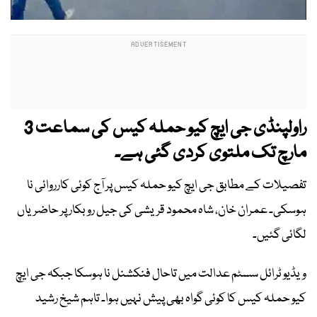
راولپنڈی جی ایچ کیو حملہ کیس کی سماعت 3
مارچ تک ملتوی کردی گئی ہے۔
تفصیلات کے مطابق جی ایچ کیو حملہ کیس پر آج کوئی کارروائی نا
ہوسکی۔ عمران خان، شاہ محمود قریشی کی جیل روبکار پر حاضریاں
لگائی گئیں۔
ویڈیو ٹرائل سسٹم عدالت میں تاحال فنکشنل نا ہوسکا جبکہ جی ایچ
کیو حملہ کیس کا کوئی گواہ بھی پیش نہیں ہوا۔ تاہم شیخ رشید