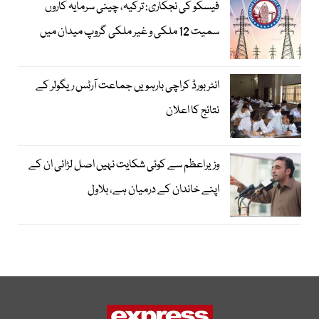
فیسکو کی نجکاری: ترکیہ، چینی سرمایہ کاروں
سمیت 12 ملکی و غیر ملکی گروپ میدان میں
انٹر بورڈ کراچی بارہویں جماعت آرٹس ریگولر کے
نتائج کا اعلان
وزیراعظم سے کوئی شکایت نہیں اصل لڑائی ان کے
اپنے خاندان کے درمیان ہے، بلاول