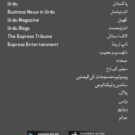
پاکستان
Urdu
انٹر نیشنل
Business News in Urdu
کھیل
Urdu Magazine
انٹرٹینمنٹ
Urdu Blogs
لائف اسٹائل
The Express Tribune
ٹاپ ٹرینڈ
Express Entertainment
دلچسپ و عجیب
صحت
سونے کے نرخ
پیٹرولیم مصنوعات کی قیمتیں
سائنس و ٹیکنالوجی
بلاگ
بزنس
ویڈیوز
جرائم