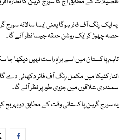
تفصیلات کے مطابق آج کا سورج گرہن کا نظارہ افریق
یہ ایک رِنگ آف فائر ہوگا یعنی ایسا سالانہ سورج
حصہ چھوڑ کر ایک روشن حلقہ جیسا نظر آئے گا۔
تاہم پاکستان میں اسے براہِ راست نہیں دیکھا جا س
انٹارکٹیکا میں مکمل رِنگ آف فائر دکھائی دے گا ج
سمندری علاقوں میں جزوی طور پر نظر آئے گا۔
یہ سورج گرہن پاکستانی وقت کے مطابق دوبہر بج کر 56 منٹ پر شروع ہوگا۔