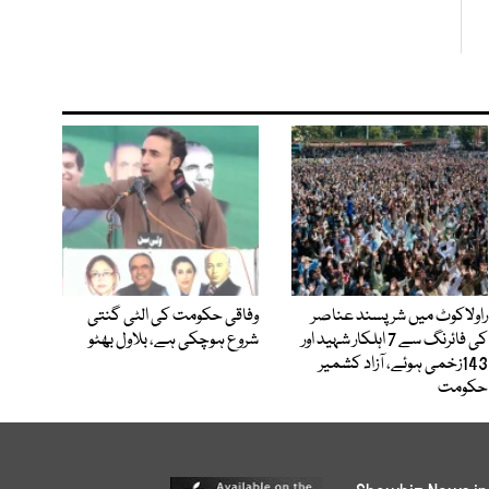
راولاکوٹ میں شرپسند عناصر
وفاقی حکومت کی الٹی گنتی
کی فائرنگ سے 7 اہلکار شہید اور
شروع ہوچکی ہے، بلاول بھٹو
143زخمی ہوئے، آزاد کشمیر
حکومت