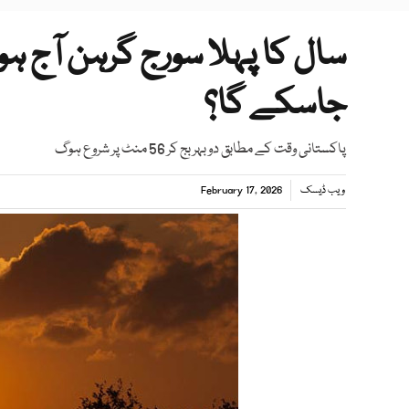
سال کا پہلا سورج گرہن آج ہو
جاسکے گا؟
پاکستانی وقت کے مطابق دوبہر بج کر 56 منٹ پر شروع ہوگ
ویب ڈیسک
February 17, 2026