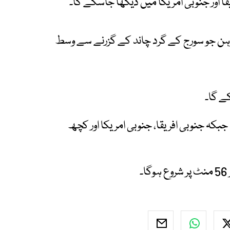
ا اور جنوبی امریکا میں دیکھا جاسکے گا۔
 گرہن جو سورج کے گرد چاند کے گزرنے سے وسط
کے گا۔
بکہ جنوبی افریقا، جنوبی امریکا اور کچھ