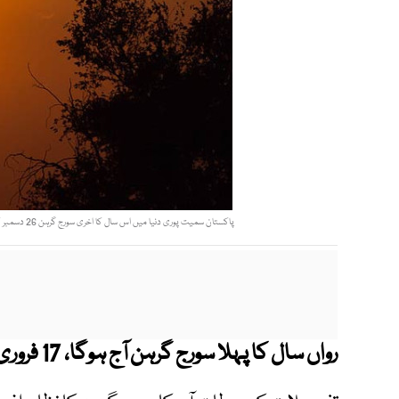
پاکستان سمیت پوری دنیا میں اس سال کا اخری سورج گرہن 26 دسمبر کو دیکھا جاسکے گا، کئی ممالک میں یہ آتشیں حلقے کی صورت دکھائی دے گا (فوٹو: فائل)
رواں سال کا پہلا سورج گرہن آج ہوگا، 17 فروری 2026 کو ہونے جارہا ہے۔