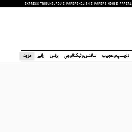
EXPRESS TRIBUNE
URDU E-PAPER
ENGLISH E-PAPER
SINDHI E-PAPER
L
دلچسپ و عجیب
سائنس و ٹیکنالوجی
بزنس
رائے
مزید