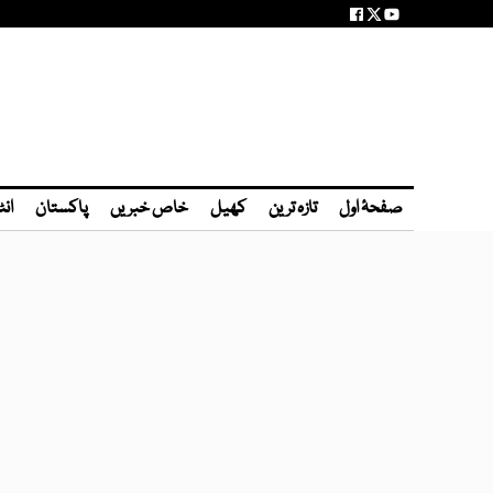
صفحۂ اول
تازہ ترین
کھیل
خاص خبریں
پاکستان
انٹ