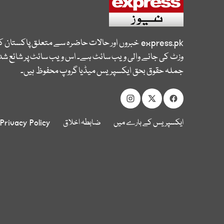
express.pk
خبروں اور حالات حاضرہ سے متعلق پاکستان 
وزٹ کی جانے والی ویب سائٹ ہے۔ اس ویب سائٹ پر شائع شدہ
جملہ حقوق بحق ایکسپریس میڈیا گروپ محفوظ ہیں۔
ایکسپریس کے بارے میں
ضابطہ اخلاق
Privacy Policy