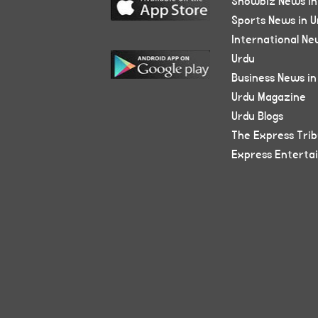
Showbiz News in
Sports News in U
International Ne
Urdu
Business News in
Urdu Magazine
Urdu Blogs
The Express Tri
Express Enterta