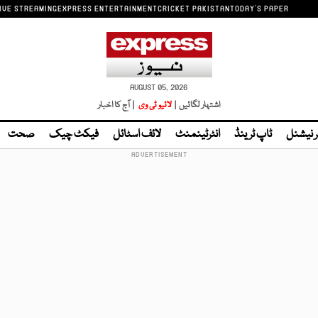
IVE STREAMING
EXPRESS ENTERTAINMENT
CRICKET PAKISTAN
TODAY'S PAPER
AUGUST 05, 2026
اشتہار لگائیں |
لائیو ٹی وی
| آج کا اخبار
ر نیشنل
ٹاپ ٹرینڈ
انٹرٹینمنٹ
لائف اسٹائل
فیکٹ چیک
صحت