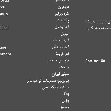
صفحۂ اول
 Urdu
تازہ ترین
rdu
غزہ لہو لہو
ws in
پاکستان
کی سب سے زیادہ
انٹر نیشنل
 Urdu
 تمام مواد کے
کھیل
انٹرٹینمنٹ
لائف اسٹائل
bune
ٹاپ ٹرینڈ
inment
دلچسپ و عجیب
Contact Us
صحت
سونے کے نرخ
پیٹرولیم مصنوعات کی قیمتیں
سائنس و ٹیکنالوجی
بلاگ
بزنس
ویڈیوز