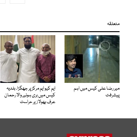
متعلقہ
میر رضا علی کیس میں اہم
ایم کیو ایم مرکز پر جھگڑا، بلدیہ
پیشرفت
کیس میں بری ہونے والا رحمان
عرف بھولا زیر حراست