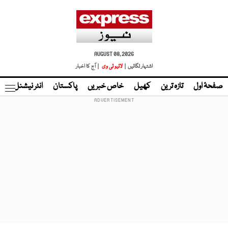
AUGUST 08, 2026
اشتہار لگائیں |
لائیو ٹی وی
| آج کا اخبار
صفحۂ اول
تازہ ترین
کھیل
خاص خبریں
پاکستان
انٹر نیشنل
ٹا