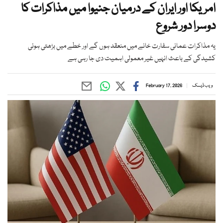
امریکا اور ایران کے درمیان جنیوا میں مذاکرات کا
دوسرا دور شروع
یہ مذاکرات عمانی سفارت خانے میں منعقد ہوں گے اور خطے میں بڑھتی ہوئی
کشیدگی کے باعث انہیں غیر معمولی اہمیت دی جا رہی ہے
ویب ڈیسک
February 17, 2026