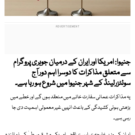
جنیوا: امریکا اور ایران کے درمیان جوہری پروگرام
سے متعلق مذاکرات کا دوسرا اہم دور آج
سوئٹزرلینڈ کے شہر جنیوا میں شروع ہو رہا ہے۔
یہ مذاکرات عمانی سفارت خانے میں منعقد ہوں گے اور خطے میں
بڑھتی ہوئی کشیدگی کے باعث انہیں غیر معمولی اہمیت دی جا
رہی ہے۔
ایران کے وزیر خارجہ عباس عراقچی امریکی مشرقِ وسطیٰ کے نمائندہ