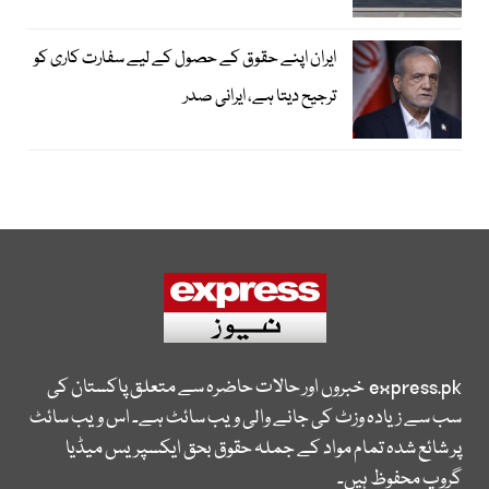
ایران اپنے حقوق کے حصول کے لیے سفارت کاری کو
ترجیح دیتا ہے، ایرانی صدر
express.pk
خبروں اور حالات حاضرہ سے متعلق پاکستان کی
سب سے زیادہ وزٹ کی جانے والی ویب سائٹ ہے۔ اس ویب سائٹ
پر شائع شدہ تمام مواد کے جملہ حقوق بحق ایکسپریس میڈیا
گروپ محفوظ ہیں۔