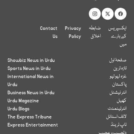
ایکسپریس
ضابطہ
Privacy
Contact
کے بارے
اخلاق
Policy
Us
میں
صفحۂ اول
Showbiz News in Urdu
تازہ ترین
Sports News in Urdu
غزہ لہو لہو
International News in
پاکستان
Urdu
انٹر نیشنل
Business News in Urdu
کھیل
Urdu Magazine
انٹرٹینمنٹ
Urdu Blogs
لائف اسٹائل
The Express Tribune
ٹاپ ٹرینڈ
Express Entertainment
دلچسپ و عجیب