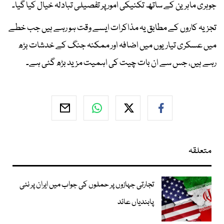
جوہری ماہرین کے ساتھ تکنیکی امور پر تفصیلی تبادلہ خیال کیا گیا۔
تجزیہ کاروں کے مطابق یہ مذاکرات ایسے وقت ہو رہے ہیں جب خطے
میں عسکری تیاریوں میں اضافہ اور ممکنہ جنگ کے خدشات بڑھ
رہے ہیں، جس سے ان بات چیت کی اہمیت مزید بڑھ گئی ہے۔
متعلقہ
تجارتی جہازوں پر حملوں کی جواب میں ایران پر نئی
پابندیاں عائد