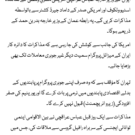
اسٹیو وٹکوف اور امریکی صدر کے داماد جیرڈ کشنر سے بالواسطہ
مذاکرات کریں گے۔ یہ رابطہ عمان کے وزیر خارجہ بدر بن حمد کے
ذریعے ہوگا۔
امریکا کی جانب سے کوشش کی جا رہی ہے کہ مذاکرات کا دائرہ کار
ایران کے میزائل پروگرام سمیت دیگر غیر جوہری معاملات تک بھی
بڑھایا جائے۔
تہران کا مؤقف ہے کہ وہ صرف اپنے جوہری پروگرام پر پابندیوں کے
بدلے اقتصادی پابندیوں میں نرمی پر بات کرے گا اور یورینیم کی صفر
افزودگی (زیرو انریچمنٹ) قبول نہیں کرے گا۔
مذاکرات سے ایک روز قبل عباس عراقچی نے بین الاقوامی ایٹمی
توانائی ایجنسی کے سربراہ رافیل گروسی سے ملاقات کی، جس میں