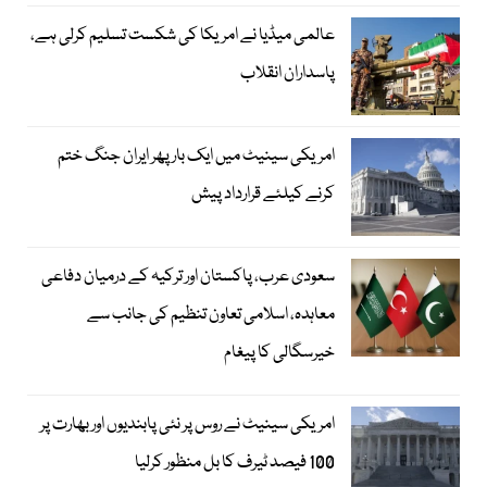
عالمی میڈیا نے امریکا کی شکست تسلیم کرلی ہے،
پاسداران انقلاب
امریکی سینیٹ میں ایک بار پھر ایران جنگ ختم
کرنے کیلئے قرارداد پیش
سعودی عرب، پاکستان اور ترکیہ کے درمیان دفاعی
معاہدہ، اسلامی تعاون تنظیم کی جانب سے
خیرسگالی کا پیغام
امریکی سینیٹ نے روس پر نئی پابندیوں اور بھارت پر
100 فیصد ٹیرف کا بل منظور کرلیا