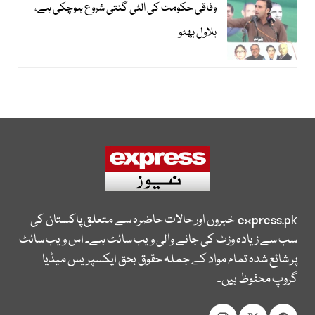
وفاقی حکومت کی الٹی گنتی شروع ہوچکی ہے،
بلاول بھٹو
express.pk
خبروں اور حالات حاضرہ سے متعلق پاکستان کی
سب سے زیادہ وزٹ کی جانے والی ویب سائٹ ہے۔ اس ویب سائٹ
پر شائع شدہ تمام مواد کے جملہ حقوق بحق ایکسپریس میڈیا
گروپ محفوظ ہیں۔