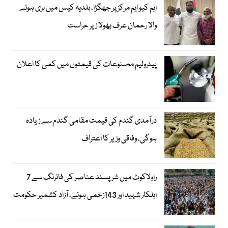
ایم کیو ایم مرکز پر جھگڑا، بلدیہ کیس میں بری ہونے
والا رحمان عرف بھولا زیر حراست
پیٹرولیم مصنوعات کی قیمتوں میں کمی کا اعلان
درآمدی گندم کی قیمت مقامی گندم سے زیادہ
ہوگی، وفاقی وزیر کا اعتراف
راولاکوٹ میں شرپسند عناصر کی فائرنگ سے 7
اہلکار شہید اور 143زخمی ہوئے، آزاد کشمیر حکومت