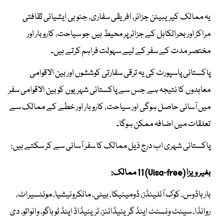
یہ ممالک کیریبیئن جزائر، افریقی سفاری، جنوبی ایشیائی ثقافتی
مراکز اور بحرالکاہل کے جزائر پر محیط ہیں جو سیاحت، کاروبار اور
مختصر مدت کے سفر کے لیے سہولت فراہم کرتے ہیں۔
پاکستانی پاسپورٹ کی یہ ترقی سفارتی کوششوں اور بین الاقوامی
معاہدوں کا نتیجہ ہے جس سے پاکستانی شہریوں کو بین الاقوامی سفر
میں آسانی حاصل ہوگی اور سیاحت، کاروبار اور خطے کے ممالک سے
تعلقات میں اضافہ ممکن ہوگا۔
پاکستانی شہری اب درج ذیل ممالک کا سفر آسانی سے کر سکتے ہیں:
بغیر ویزا (Visa-free) 11 ممالک:
بارباڈوس، کوک آئلینڈز، ڈومینیکا، ہیٹی، مائکرونیشیا، مونٹسیراٹ،
روانڈا، سینٹ ونسنٹ اینڈ گرینیڈائنز، ٹرینیڈاڈ اینڈ ٹوباگو، وانواتو، دی