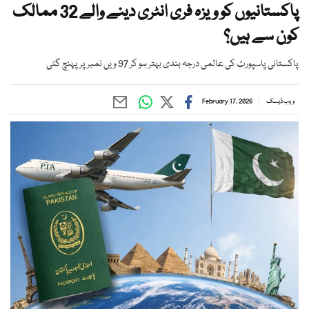
پاکستانیوں کو ویزہ فری انٹری دینے والے 32 ممالک
کون سے ہیں؟
پاکستانی پاسپورٹ کی عالمی درجہ بندی بہتر ہو کر 97 ویں نمبر پر پہنچ گئی
ویب ڈیسک
February 17, 2026