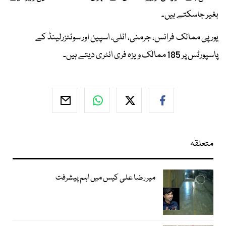
بغیر جاسکتے ہیں۔
یورپی ممالک فرانس، جرمنی، اٹلی، اسپین اور سوئٹزرلینڈ کے
پاسپورٹس پر 185 ممالک ویزہ فری انٹری دیتے ہیں۔
متعلقہ
میر رضا علی کیس میں اہم پیشرفت