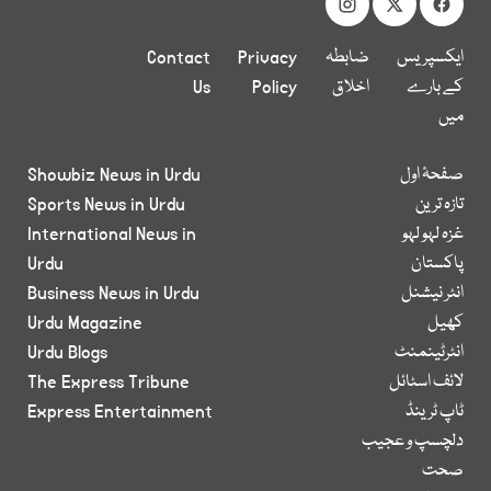
ایکسپریس
ضابطہ
Privacy
Contact
کے بارے
اخلاق
Policy
Us
میں
صفحۂ اول
Showbiz News in Urdu
تازہ ترین
Sports News in Urdu
غزہ لہو لہو
International News in
پاکستان
Urdu
انٹر نیشنل
Business News in Urdu
کھیل
Urdu Magazine
انٹرٹینمنٹ
Urdu Blogs
لائف اسٹائل
The Express Tribune
ٹاپ ٹرینڈ
Express Entertainment
دلچسپ و عجیب
صحت