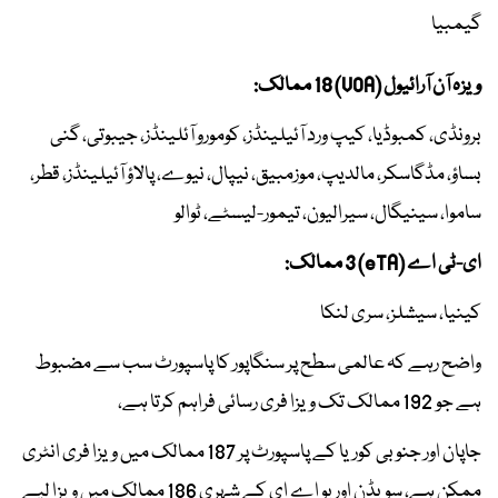
گیمبیا
ویزہ آن آرائیول (VOA) 18 ممالک:
برونڈی، کمبوڈیا، کیپ ورد آئیلینڈز، کومورو آئلینڈز، جیبوتی، گنی
بساؤ، مڈگاسکر، مالدیپ، موزمبیق، نیپال، نیوے، پالاؤ آئیلینڈز، قطر،
ساموا، سینیگال، سیرالیون، تیمور-لیسٹے، ٹوالو
ای-ٹی اے (eTA) 3 ممالک:
کینیا، سیشلز، سری لنکا
واضح رہے کہ عالمی سطح پر سنگاپور کا پاسپورٹ سب سے مضبوط
ہے جو 192 ممالک تک ویزا فری رسائی فراہم کرتا ہے،
جاپان اور جنوبی کوریا کے پاسپورٹ پر 187 ممالک میں ویزا فری انٹری
ممکن ہے، سویڈن اور یو اے ای کے شہری 186 ممالک میں ویزا لیے