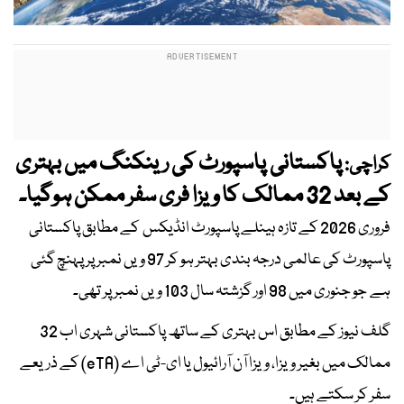
پاکستانی پاسپورٹ کی رینکنگ میں بہتری
کراچی:
کے بعد 32 ممالک کا ویزا فری سفر ممکن ہوگیا۔
فروری 2026 کے تازہ ہینلے پاسپورٹ انڈیکس کے مطابق پاکستانی
پاسپورٹ کی عالمی درجہ بندی بہتر ہو کر 97 ویں نمبر پر پہنچ گئی
ہے جو جنوری میں 98 اور گزشتہ سال 103 ویں نمبر پر تھی۔
گلف نیوز کے مطابق اس بہتری کے ساتھ پاکستانی شہری اب 32
ممالک میں بغیر ویزا، ویزا آن آرائیول یا ای-ٹی اے (eTA) کے ذریعے
سفر کر سکتے ہیں۔