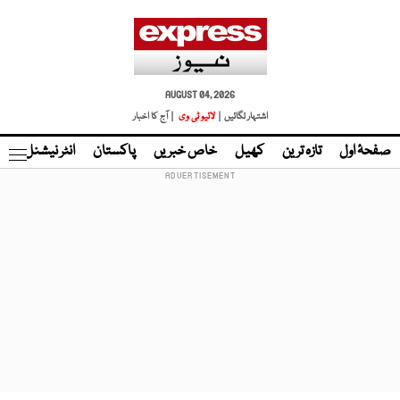
AUGUST 04, 2026
اشتہار لگائیں |
لائیو ٹی وی
| آج کا اخبار
صفحۂ اول
تازہ ترین
کھیل
خاص خبریں
پاکستان
انٹر نیشنل
ٹا