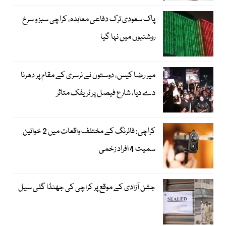
پاک سعودی ترک دفاعی معاہدہ، کراچی سبز و سرخ
روشنیوں میں نہا گیا
میر رضا کیس، دوستوں نے نرسری کے مقام پر دھرنا
دے دیا، شارع فیصل پر ٹریفک متاثر
کراچی: فائرنگ کے مختلف واقعات میں 2 خواتین
سمیت 4 افراد زخمی
جشن آزادی کے موقع پر کراچی کی جھنڈا گلی سیل