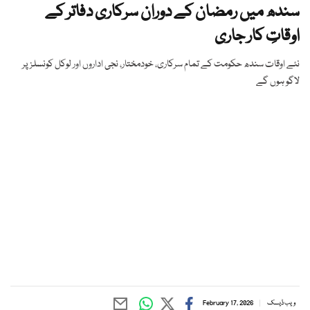
سندھ میں رمضان کے دوران سرکاری دفاتر کے
اوقاتِ کار جاری
نئے اوقات سندھ حکومت کے تمام سرکاری، خودمختار، نجی اداروں اور لوکل کونسلز پر
لاگو ہوں گے
ویب ڈیسک
February 17, 2026