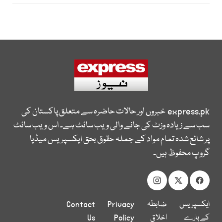
express.pk
خبروں اور حالات حاضرہ سے متعلق پاکستان کی
سب سے زیادہ وزٹ کی جانے والی ویب سائٹ ہے۔ اس ویب سائٹ
پر شائع شدہ تمام مواد کے جملہ حقوق بحق ایکسپریس میڈیا
گروپ محفوظ ہیں۔
ایکسپریس
ضابطہ
Privacy
Contact
کے بارے
اخلاق
Policy
Us