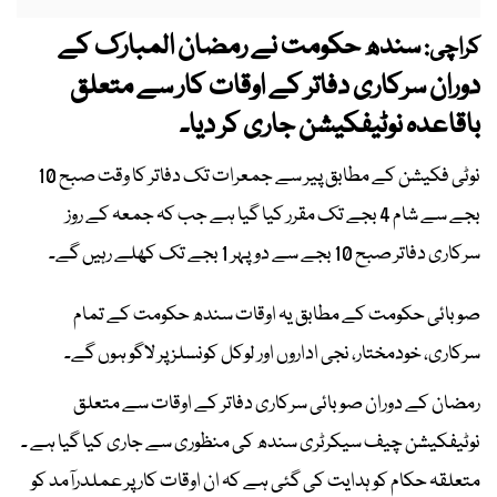
سندھ حکومت نے رمضان المبارک کے
کراچی:
دوران سرکاری دفاتر کے اوقات کار سے متعلق
باقاعدہ نوٹیفکیشن جاری کر دیا۔
نوٹی فکیشن کے مطابق پیر سے جمعرات تک دفاتر کا وقت صبح 10
بجے سے شام 4 بجے تک مقرر کیا گیا ہے جب کہ جمعہ کے روز
سرکاری دفاتر صبح 10 بجے سے دوپہر 1 بجے تک کھلے رہیں گے۔
صوبائی حکومت کے مطابق یہ اوقات سندھ حکومت کے تمام
سرکاری، خودمختار، نجی اداروں اور لوکل کونسلز پر لاگو ہوں گے۔
رمضان کے دوران صوبائی سرکاری دفاتر کے اوقات سے متعلق
نوٹیفکیشن چیف سیکرٹری سندھ کی منظوری سے جاری کیا گیا ہے ۔
متعلقہ حکام کو ہدایت کی گئی ہے کہ ان اوقات کار پر عملدرآمد کو