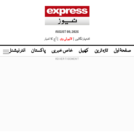
AUGUST 09, 2026
اشتہار لگائیں |
لائیو ٹی وی
| آج کا اخبار
صفحۂ اول
تازہ ترین
کھیل
خاص خبریں
پاکستان
انٹر نیشنل
ٹا