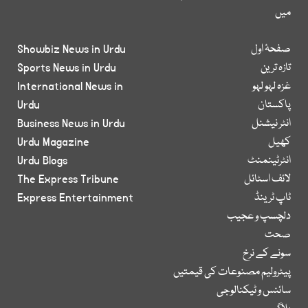
میں
صفحۂ اول
Showbiz News in Urdu
تازہ ترین
Sports News in Urdu
غزہ لہو لہو
International News in
پاکستان
Urdu
انٹر نیشنل
Business News in Urdu
کھیل
Urdu Magazine
انٹرٹینمنٹ
Urdu Blogs
لائف اسٹائل
The Express Tribune
ٹاپ ٹرینڈ
Express Entertainment
دلچسپ و عجیب
صحت
سونے کے نرخ
پیٹرولیم مصنوعات کی قیمتیں
سائنس و ٹیکنالوجی