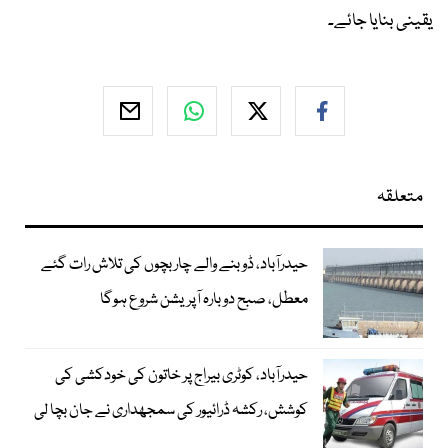
یقینی بنایا جائے۔
متعلقہ
حیدرآباد، ڈوبنے والے چار بچوں کی تلاش رات گئے
معطل، صبح دوبارہ آپریشن شروع ہوگا
حیدرآباد، کوٹری بیراج پر خاتون کی خودکشی کی
کوشش، رکشہ ڈرائیور کی سمجھداری نے جان بچا لی