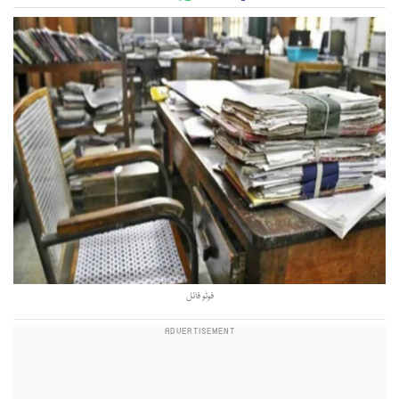
فوٹو فائل